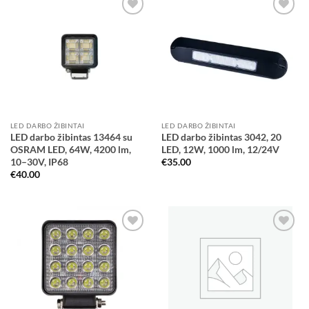
Add to
Add to
wishlist
wishlist
LED DARBO ŽIBINTAI
LED DARBO ŽIBINTAI
LED darbo žibintas 13464 su
LED darbo žibintas 3042, 20
OSRAM LED, 64W, 4200 lm,
LED, 12W, 1000 lm, 12/24V
10–30V, IP68
€
35.00
€
40.00
Add to
Add to
wishlist
wishlist