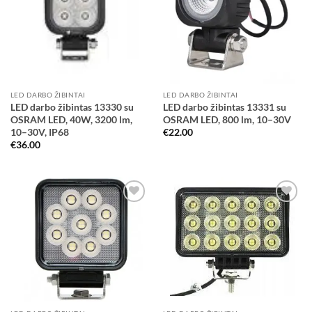
wishlist
wishlist
LED DARBO ŽIBINTAI
LED DARBO ŽIBINTAI
LED darbo žibintas 13330 su
LED darbo žibintas 13331 su
OSRAM LED, 40W, 3200 lm,
OSRAM LED, 800 lm, 10–30V
10–30V, IP68
€
22.00
€
36.00
Add to
Add to
wishlist
wishlist