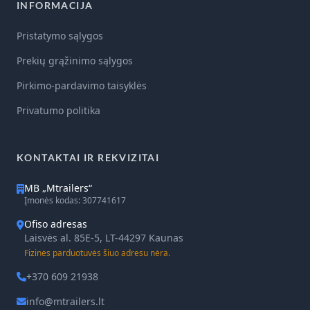
INFORMACIJA
Pristatymo sąlygos
Prekių grąžinimo sąlygos
Pirkimo-pardavimo taisyklės
Privatumo politika
KONTAKTAI IR REKVIZITAI
MB „Mtrailers“
Įmonės kodas: 307741617
Ofiso adresas
Laisvės al. 85E-5, LT-44297 Kaunas
Fizinės parduotuvės šiuo adresu nėra.
+370 609 21938
info@mtrailers.lt