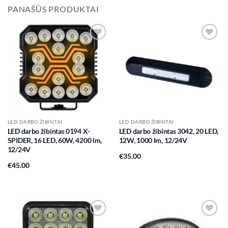
PANAŠŪS PRODUKTAI
Add to
Add to
wishlist
wishlist
LED DARBO ŽIBINTAI
LED DARBO ŽIBINTAI
LED darbo žibintas 0194 X-
LED darbo žibintas 3042, 20 LED,
SPIDER, 16 LED, 60W, 4200 lm,
12W, 1000 lm, 12/24V
12/24V
€
35.00
€
45.00
Add to
Add to