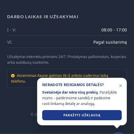
DARBO LAIKAS IR UŽSAKYMAI
I - V:
08:00 - 17:00
VI:
Pagal susitarimą
Užsakymai internetu priimami 24/7. Pristatymas paštomatais, kurjeriais
arba autobusų siuntomis.
Atsiėmimas Kaune galimas tik iš anksto suderinus laiką
telefonu.
NERADOTE REIKIAMOS DETALĖS?
Svetainėje dar nėra visų prekių.
Parašykite
mums – patikrinsime sandėlį ir padėsime
rasti tinkamą detalę ar analogą.
© 2026
Mtrailers.lt
. Visos teisės saugomos.
PARAŠYTI UŽKLAUSĄ