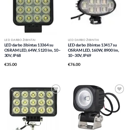
wishlist
wishlist
LED DARBO ŽIBINTAI
LED DARBO ŽIBINTAI
LED darbo žibintas 13364 su
LED darbo žibintas 13417 su
OSRAM LED, 64W, 5120 lm, 10–
OSRAM LED, 160W, 8900 lm,
30V, IP68
10–30V, IP69
€
35.00
€
76.00
Add to
Add to
wishlist
wishlist