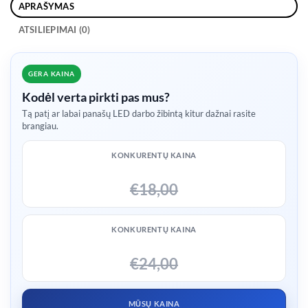
APRAŠYMAS
ATSILIEPIMAI (0)
GERA KAINA
Kodėl verta pirkti pas mus?
Tą patį ar labai panašų LED darbo žibintą kitur dažnai rasite
brangiau.
KONKURENTŲ KAINA
€18,00
KONKURENTŲ KAINA
€24,00
MŪSŲ KAINA