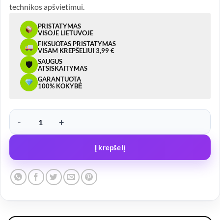
technikos apšvietimui.
PRISTATYMAS
VISOJE LIETUVOJE
FIKSUOTAS PRISTATYMAS
VISAM KREPŠELIUI 3,99 €
SAUGUS
🛡
ATSISKAITYMAS
GARANTUOTA
100% KOKYBĖ
produkto kiekis: LED darbo žibintas 0112, 1 LED, 10W, 900 lm, 12/2
Į krepšelį