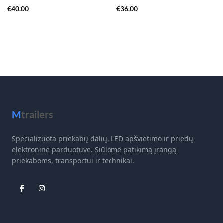
€
40.00
€
36.00
M
trailers
Specializuota priekabų dalių, LED apšvietimo ir priedų
elektroninė parduotuvė. Siūlome patikimą įrangą
priekaboms, transportui ir technikai.