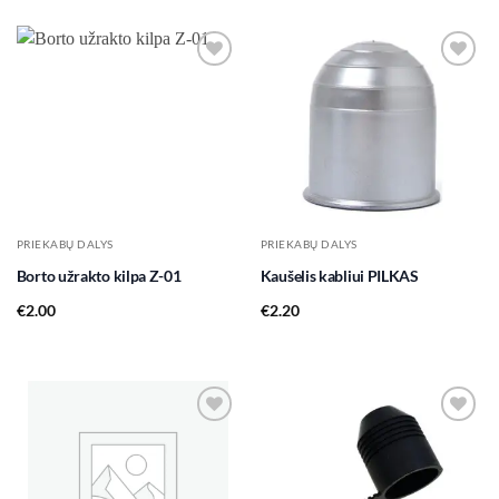
Add to
Add to
wishlist
wishlist
PRIEKABŲ DALYS
PRIEKABŲ DALYS
Borto užrakto kilpa Z-01
Kaušelis kabliui PILKAS
€
2.00
€
2.20
Add to
Add to
wishlist
wishlist