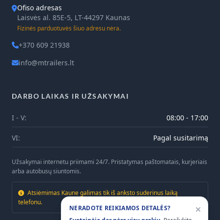
Ofiso adresas
Laisvės al. 85E-5, LT-44297 Kaunas
Fizinės parduotuvės šiuo adresu nėra.
+370 609 21938
info@mtrailers.lt
DARBO LAIKAS IR UŽSAKYMAI
I - V:
08:00 - 17:00
VI:
Pagal susitarimą
Užsakymai internetu priimami 24/7. Pristatymas paštomatais, kurjeriais
arba autobusų siuntomis.
Atsiėmimas Kaune galimas tik iš anksto suderinus laiką
telefonu.
NERADOTE REIKIAMOS DETALĖS?