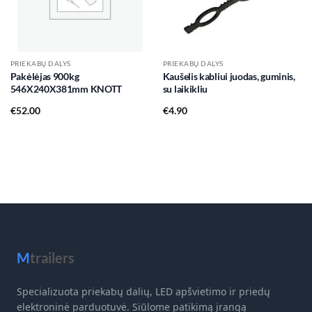
PRIEKABŲ DALYS
PRIEKABŲ DALYS
Pakėlėjas 900kg
Kaušelis kabliui juodas, guminis,
546X240X381mm KNOTT
su laikikliu
€
52.00
€
4.90
M
trailers
Specializuota priekabų dalių, LED apšvietimo ir priedų
elektroninė parduotuvė. Siūlome patikimą įrangą