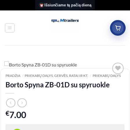
Skip
Išsiunčiame tą pačią dieną
to
content
PRADŽIA
/
PRIEKABŲ DALYS, GERVĖS, RATAI IR KT.
/
PRIEKABŲ DALYS
Add to
Borto Spyna ZB-01D su spyruokle
wishlist
€
7.00