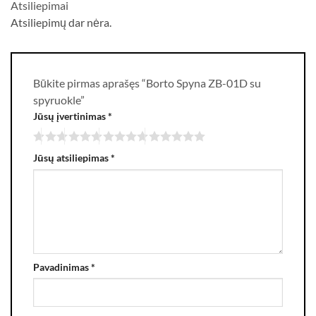
Atsiliepimai
Atsiliepimų dar nėra.
Būkite pirmas aprašęs “Borto Spyna ZB-01D su
spyruokle”
Jūsų įvertinimas
*
Jūsų atsiliepimas
*
Pavadinimas
*