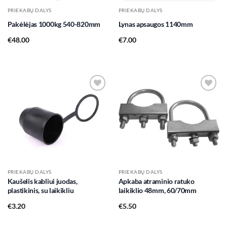
PRIEKABŲ DALYS
PRIEKABŲ DALYS
Pakėlėjas 1000kg 540-820mm
Lynas apsaugos 1140mm
€
48.00
€
7.00
Add to
Add to
wishlist
wishlist
PRIEKABŲ DALYS
PRIEKABŲ DALYS
Kaušelis kabliui juodas,
Apkaba atraminio ratuko
plastikinis, su laikikliu
laikiklio 48mm, 60/70mm
€
3.20
€
5.50