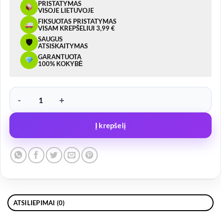
PRISTATYMAS
VISOJE LIETUVOJE
FIKSUOTAS PRISTATYMAS
VISAM KREPŠELIUI 3,99 €
SAUGUS
🛡
ATSISKAITYMAS
GARANTUOTA
100% KOKYBĖ
produkto kiekis: Borto Spyna ZB-01D su spyruokle
Į krepšelį
ATSILIEPIMAI (0)