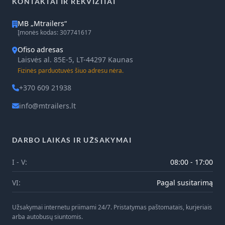
KONTAKTAI IR REKVIZITAI
MB „Mtrailers“
Įmonės kodas: 307741617
Ofiso adresas
Laisvės al. 85E-5, LT-44297 Kaunas
Fizinės parduotuvės šiuo adresu nėra.
+370 609 21938
info@mtrailers.lt
DARBO LAIKAS IR UŽSAKYMAI
I - V:
08:00 - 17:00
VI:
Pagal susitarimą
Užsakymai internetu priimami 24/7. Pristatymas paštomatais, kurjeriais
arba autobusų siuntomis.