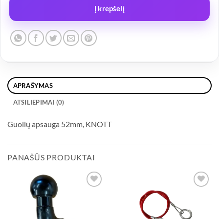
Į krepšelį
APRAŠYMAS
ATSILIEPIMAI (0)
Guolių apsauga 52mm, KNOTT
PANAŠŪS PRODUKTAI
Add to
Add to
wishlist
wishlist