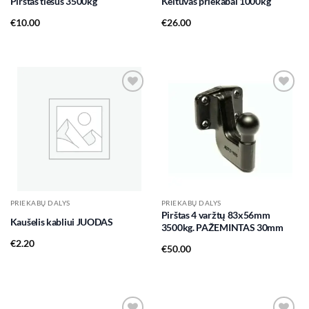
Pirštas tiesus 3500kg
Keltuvas priekabai 1000kg
€
10.00
€
26.00
Add to
Add to
wishlist
wishlist
PRIEKABŲ DALYS
PRIEKABŲ DALYS
Pirštas 4 varžtų 83x56mm
Kaušelis kabliui JUODAS
3500kg. PAŽEMINTAS 30mm
€
2.20
€
50.00