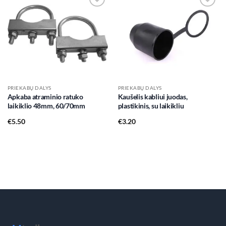
Add to
Add to
wishlist
wishlist
PRIEKABŲ DALYS
PRIEKABŲ DALYS
Apkaba atraminio ratuko
Kaušelis kabliui juodas,
laikiklio 48mm, 60/70mm
plastikinis, su laikikliu
€
5.50
€
3.20