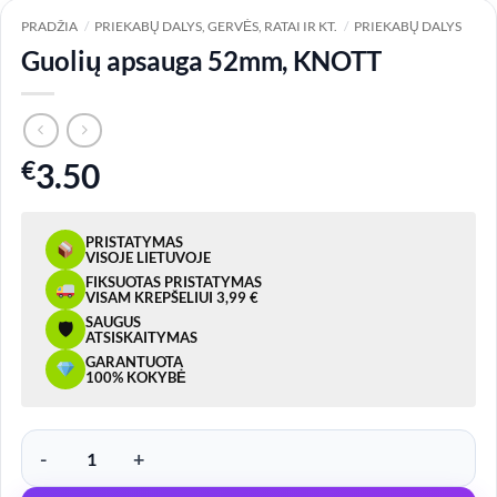
PRADŽIA
/
PRIEKABŲ DALYS, GERVĖS, RATAI IR KT.
/
PRIEKABŲ DALYS
Guolių apsauga 52mm, KNOTT
€
3.50
PRISTATYMAS
VISOJE LIETUVOJE
FIKSUOTAS PRISTATYMAS
VISAM KREPŠELIUI 3,99 €
SAUGUS
🛡
ATSISKAITYMAS
GARANTUOTA
100% KOKYBĖ
produkto kiekis: Guolių apsauga 52mm, KNOTT