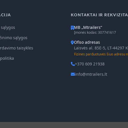
CIJA
KONTAKTAI IR REKVIZITA
 sąlygos
MB „Mtrailers“
Įmonės kodas: 307741617
žinimo sąlygos
Ofiso adresas
rdavimo taisyklės
Laisvės al. 85E-5, LT-44297
Fizinės parduotuvės šiuo adresu n
politika
+370 609 21938
info@mtrailers.lt