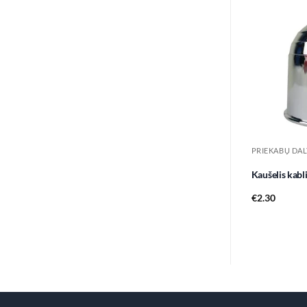
PRIEKABŲ DAL
Kaušelis kabl
€
2.30