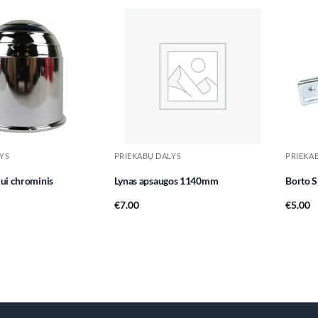
Add to
Add to
wishlist
wishlist
YS
PRIEKABŲ DALYS
PRIEKA
iui chrominis
Lynas apsaugos 1140mm
Borto 
€
7.00
€
5.00