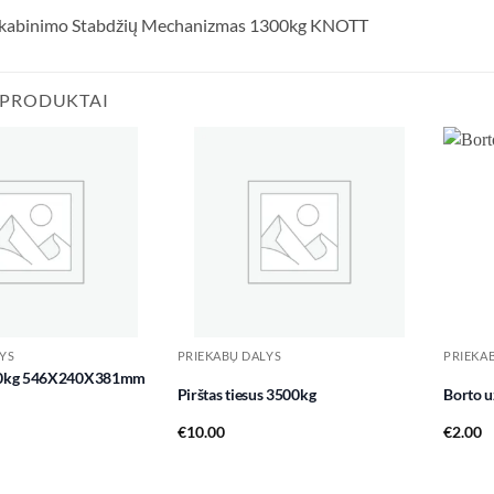
Sukabinimo Stabdžių Mechanizmas 1300kg KNOTT
 PRODUKTAI
Add to
Add to
wishlist
wishlist
YS
PRIEKABŲ DALYS
PRIEKA
00kg 546X240X381mm
Pirštas tiesus 3500kg
Borto u
€
10.00
€
2.00