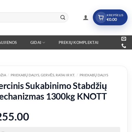
KREPŠELIS
€
0.00
UJIENOS
GIDAI
PREKIŲ KOMPLEKTAI
ŽIA
/
PRIEKABŲ DALYS, GERVĖS, RATAI IR KT.
/
PRIEKABŲ DALYS
ercinis Sukabinimo Stabdžių
echanizmas 1300kg KNOTT
255.00