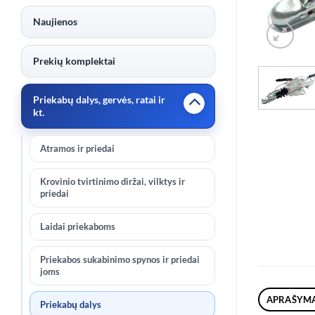
Naujienos
Prekių komplektai
Priekabų dalys, gervės, ratai ir
kt.
Atramos ir priedai
Krovinio tvirtinimo diržai, vilktys ir
priedai
Laidai priekaboms
Priekabos sukabinimo spynos ir priedai
joms
APRAŠYM
Priekabų dalys