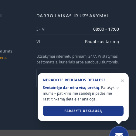
I
DARBO LAIKAS IR UŽSAKYMAI
I - V:
08:00 - 17:00
VI:
Pagal susitarimą
 Kaunas
Užsakymai internetu priimami 24/7. Pristatymas
ėra.
paštomatais, kurjeriais arba autobusų siuntomis.
Atsiėmimas Kaune galimas tik iš anksto
NERADOTE REIKIAMOS DETALĖS?
suderinus laiką telefonu.
Svetainėje dar nėra visų prekių.
Parašykite
mums – patikrinsime sandėlį ir padėsime
rasti tinkamą detalę ar analogą.
PARAŠYTI UŽKLAUSĄ