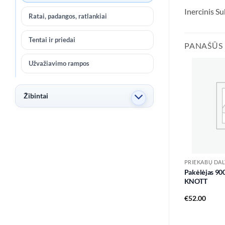
Inercinis 
Ratai, padangos, ratlankiai
Tentai ir priedai
PANAŠŪS
Užvažiavimo rampos
Žibintai
PRIEKABŲ DAL
Pakėlėjas 9
KNOTT
€
52.00