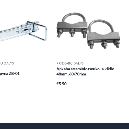
Add to
Add to
wishlist
wishlist
BŲ DALYS
PRIEKABŲ DALYS
Apkaba atraminio ratuko laikiklio
Spyna ZB-01
48mm, 60/70mm
€
5.50