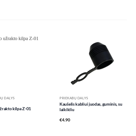
Add to
Add to
wishlist
wishlist
BŲ DALYS
PRIEKABŲ DALYS
Kaušelis kabliui juodas, guminis, su
žrakto kilpa Z-01
laikikliu
€
4.90