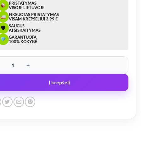
PRISTATYMAS
VISOJE LIETUVOJE
FIKSUOTAS PRISTATYMAS
VISAM KREPŠELIUI 3,99 €
SAUGUS
🛡
ATSISKAITYMAS
GARANTUOTA
100% KOKYBĖ
ukto kiekis: Inercinis Sukabinimo Stabdžių Mechanizmas 1300kg KNO
Į krepšelį