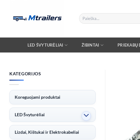
Skip
to
Ieškoti:
content
LED ŠVYTURĖLIAI
ŽIBINTAI
PRIEKABŲ D
KATEGORIJOS
Koreguojami produktai
LED Švyturėliai
Lizdai, Kištukai ir Elektrokabeliai