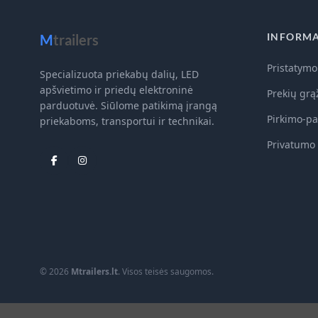
INFORMA
M
trailers
Pristatymo
Specializuota priekabų dalių, LED
apšvietimo ir priedų elektroninė
Prekių grą
parduotuvė. Siūlome patikimą įrangą
Pirkimo-pa
priekaboms, transportui ir technikai.
Privatumo 
© 2026
Mtrailers.lt
. Visos teisės saugomos.