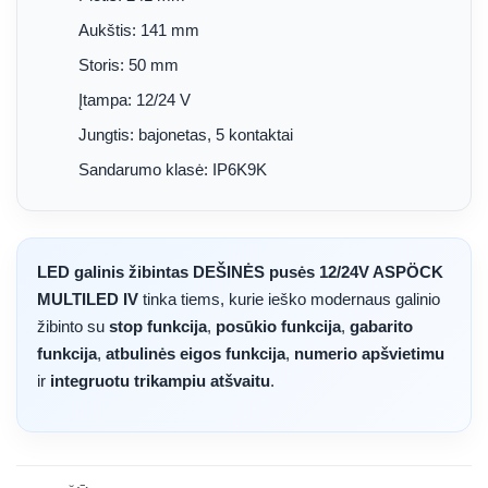
Aukštis: 141 mm
Storis: 50 mm
Įtampa: 12/24 V
Jungtis: bajonetas, 5 kontaktai
Sandarumo klasė: IP6K9K
LED galinis žibintas DEŠINĖS pusės 12/24V ASPÖCK
MULTILED IV
tinka tiems, kurie ieško modernaus galinio
žibinto su
stop funkcija
,
posūkio funkcija
,
gabarito
funkcija
,
atbulinės eigos funkcija
,
numerio apšvietimu
ir
integruotu trikampiu atšvaitu
.