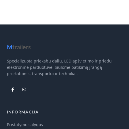
M
trailers
Specializuota priekabų dalių, LED apšvietimo ir priedų
elektroninė parduotuvė. Siūlome patikimą įrangą
priekaboms, transportui ir technikai.
INFORMACIJA
Pristatymo sąlygos