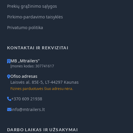
Prekių grąžinimo sąlygos
Pirkimo-pardavimo taisyklės
Privatumo politika
KONTAKTAI IR REKVIZITAI
MB „Mtrailers“
Įmonės kodas: 307741617
Ofiso adresas
Laisvės al. 85E-5, LT-44297 Kaunas
Fizinės parduotuvės šiuo adresu nėra.
+370 609 21938
info@mtrailers.lt
DARBO LAIKAS IR UŽSAKYMAI