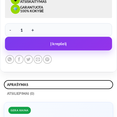
ATSISKAITYMAS
GARANTUOTA
100% KOKYBĖ
produkto kiekis: LED galinis žibintas DEŠINĖS pusės 12/24V ASPÖ
Į krepšelį
APRAŠYMAS
ATSILIEPIMAI (0)
GERA KAINA