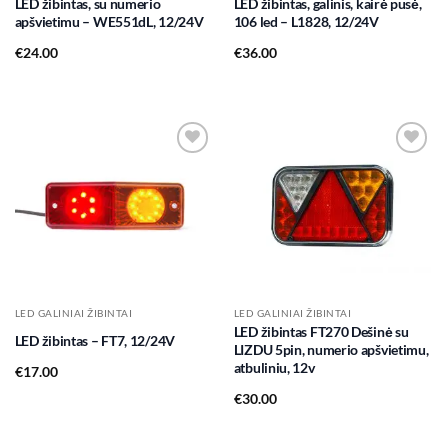
LED žibintas, su numerio
LED žibintas, galinis, kairė pusė,
apšvietimu – WE551dL, 12/24V
106 led – L1828, 12/24V
€
24.00
€
36.00
Add to
Add to
wishlist
wishlist
LED GALINIAI ŽIBINTAI
LED GALINIAI ŽIBINTAI
LED žibintas FT270 Dešinė su
LED žibintas – FT7, 12/24V
LIZDU 5pin, numerio apšvietimu,
atbuliniu, 12v
€
17.00
€
30.00