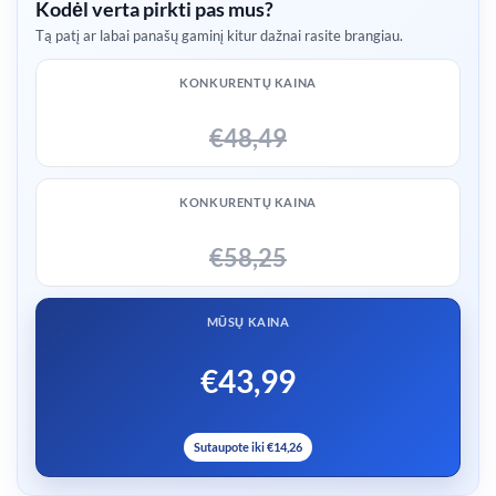
Kodėl verta pirkti pas mus?
Tą patį ar labai panašų gaminį kitur dažnai rasite brangiau.
KONKURENTŲ KAINA
€48,49
KONKURENTŲ KAINA
€58,25
MŪSŲ KAINA
€43,99
Sutaupote iki €14,26