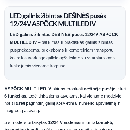
LED galinis žibintas DEŠINĖS pusės
12/24V ASPÖCK MULTILED IV
LED galinis žibintas DEŠINĖS pusės 12/24V ASPÖCK
MULTILED IV
– patikimas ir praktiškas galinis žibintas
puspriekabėms, priekaboms ir komerciniam transportui,
kai reikia tvarkingo galinio apšvietimo su svarbiausiomis
funkcijomis viename korpuse.
ASPÖCK MULTILED IV
skirtas montuoti
dešinėje pusėje
ir turi
6 funkcijas
, todėl tinka tiems atvejams, kai viename modelyje
norisi turėti pagrindinį galinį apšvietimą, numerio apšvietimą ir
integruotą atšvaitą.
Šis modelis pritaikytas
12/24 V sistemai
ir turi
5 kontaktų
bajonetinę jungtį
, todėl pajungimas yra greitas ir patogus.