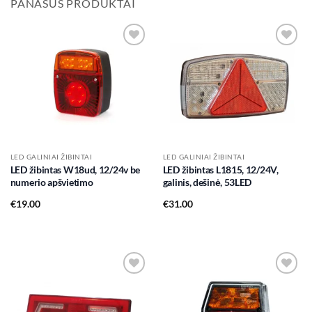
PANAŠŪS PRODUKTAI
Add to
Add to
wishlist
wishlist
LED GALINIAI ŽIBINTAI
LED GALINIAI ŽIBINTAI
LED žibintas W18ud, 12/24v be
LED žibintas L1815, 12/24V,
numerio apšvietimo
galinis, dešinė, 53LED
€
19.00
€
31.00
Add to
Add to
wishlist
wishlist