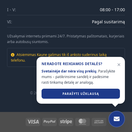
I - V:
08:00 - 17:00
VI:
Pagal susitarimą
Užsakymai internetu priimami 24/7. Pristatymas paštomatais, kurjeriais
arba autobusų siuntomis.
Atsiėmimas Kaune galimas tik iš anksto suderinus laiką
telefonu.
NERADOTE REIKIAMOS DETALĖS?
Svetainėje dar nėra visų prekių.
Parašykite
mums – patikrinsime sandėlį ir padėsime
rasti tinkamą detalę ar analogą.
© 2026
Mtrailers.lt
. Visos teisės saugomos.
PARAŠYTI UŽKLAUSĄ
Visa
PayPal
Stripe
MasterCard
Cash