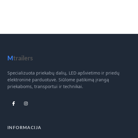
M
trailers
Specializuota priekabų dalių, LED apšvietimo ir priedų
elektroninė parduotuvė. Siūlome patikimą įrangą
priekaboms, transportui ir technikai.
INFORMACIJA