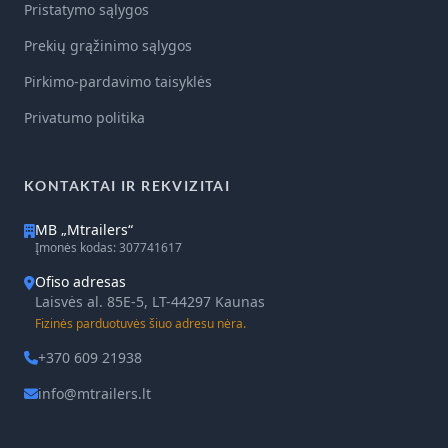
Pristatymo sąlygos
Prekių grąžinimo sąlygos
Pirkimo-pardavimo taisyklės
Privatumo politika
KONTAKTAI IR REKVIZITAI
MB „Mtrailers“
Įmonės kodas: 307741617
Ofiso adresas
Laisvės al. 85E-5, LT-44297 Kaunas
Fizinės parduotuvės šiuo adresu nėra.
+370 609 21938
info@mtrailers.lt