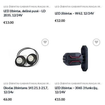
LED ŽIBINTAI GABARITINIAI/RAGAI IR KT.
LED ŽIBINTAI GABARITINIAI/RAGAI IR KT.
LED žibintas, dešinė pusė – LD
LED žibintas – W62, 12/24V
2035, 12/24V
€
12.00
€
13.00
Add to
Add to
wishlist
wishlist
LED ŽIBINTAI GABARITINIAI/RAGAI IR KT.
LED ŽIBINTAI GABARITINIAI/RAGAI IR KT.
Diodas žibintams 141 21.1-21.7,
LED žibintas – 3065 3 funkcijų,
12/24v
12/24V
€
6.00
€
15.00