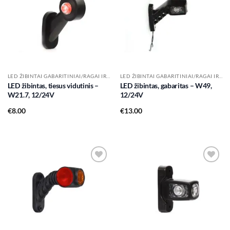
Add to
Add to
wishlist
wishlist
LED ŽIBINTAI GABARITINIAI/RAGAI IR KT.
LED ŽIBINTAI GABARITINIAI/RAGAI IR KT.
LED žibintas, tiesus vidutinis –
LED žibintas, gabaritas – W49,
W21.7, 12/24V
12/24V
€
8.00
€
13.00
Add to
Add to
wishlist
wishlist