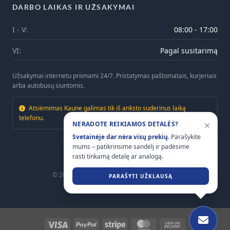
DARBO LAIKAS IR UŽSAKYMAI
I - V:
08:00 - 17:00
VI:
Pagal susitarimą
Užsakymai internetu priimami 24/7. Pristatymas paštomatais, kurjeriais
arba autobusų siuntomis.
Atsiėmimas Kaune galimas tik iš anksto suderinus laiką
telefonu.
NERADOTE REIKIAMOS DETALĖS?
Svetainėje dar nėra visų prekių.
Parašykite
mums – patikrinsime sandėlį ir padėsime
rasti tinkamą detalę ar analogą.
© 2026
Mtrailers.lt
. Visos teisės saugomos.
PARAŠYTI UŽKLAUSĄ