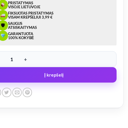
PRISTATYMAS
VISOJE LIETUVOJE
FIKSUOTAS PRISTATYMAS
VISAM KREPŠELIUI 3,99 €
SAUGUS
🛡
ATSISKAITYMAS
GARANTUOTA
100% KOKYBĖ
ukto kiekis: LED žibintas, BALTAS – FT074, 12/36V
Į krepšelį