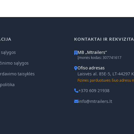
CIJA
KONTAKTAI IR REKVIZITA
 sąlygos
MB „Mtrailers“
Įmonės kodas: 307741617
žinimo sąlygos
Ofiso adresas
rdavimo taisyklės
Laisvės al. 85E-5, LT-44297
Fizinės parduotuvės šiuo adresu n
politika
+370 609 21938
info@mtrailers.lt