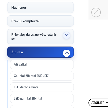
Naujienos
Prekių komplektai
Priekabų dalys, gervės, ratai ir
kt.
Žibintai
Atšvaitai
Galiniai žibintai (NE LED)
LED darbo žibintai
LED galiniai žibintai
ATSILIEPIM