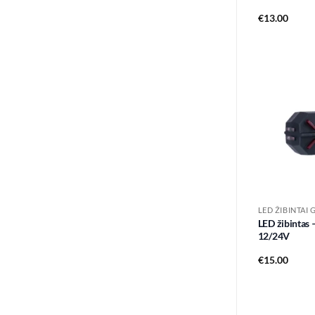
€
13.00
LED ŽIBINTAI 
LED žibintas 
12/24V
€
15.00