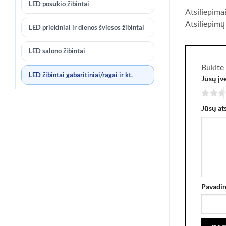
LED posūkio žibintai
Atsiliepima
Atsiliepimų
LED priekiniai ir dienos šviesos žibintai
LED salono žibintai
Būkite
LED žibintai gabaritiniai/ragai ir kt.
Jūsų įv
Jūsų at
Pavadi