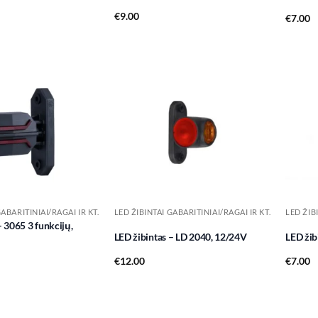
€
9.00
€
7.00
Add to
Add to
wishlist
wishlist
GABARITINIAI/RAGAI IR KT.
LED ŽIBINTAI GABARITINIAI/RAGAI IR KT.
LED ŽIB
– 3065 3 funkcijų,
LED žibintas – LD 2040, 12/24V
LED žib
€
12.00
€
7.00