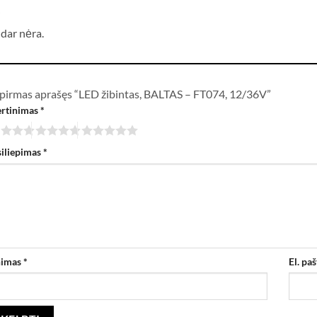
i
 dar nėra.
 pirmas aprašęs “LED žibintas, BALTAS – FT074, 12/36V”
ertinimas
*
siliepimas
*
nimas
*
El. pa