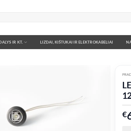
ALYS IR KT.
LIZDAI, KIŠTUKAI IR ELEKTROKABELIAI
NA
PRAD
LE
Add to
wishlist
1
€