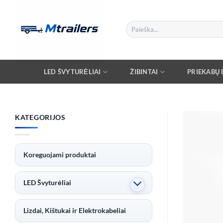
Skip
to
Ieškoti:
content
LED ŠVYTURĖLIAI
ŽIBINTAI
PRIEKABŲ D
KATEGORIJOS
Koreguojami produktai
LED Švyturėliai
Lizdai, Kištukai ir Elektrokabeliai