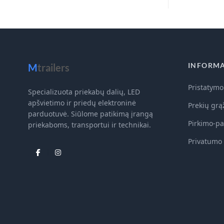
INFORMA
M
trailers
Pristatymo
Specializuota priekabų dalių, LED
apšvietimo ir priedų elektroninė
Prekių grą
parduotuvė. Siūlome patikimą įrangą
Pirkimo-pa
priekaboms, transportui ir technikai.
Privatumo 