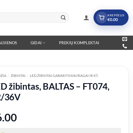
KREPŠELIS
€
0.00
UJIENOS
GIDAI
PREKIŲ KOMPLEKTAI
ŽIA
/
ŽIBINTAI
/
LED ŽIBINTAI GABARITINIAI/RAGAI IR KT.
D žibintas, BALTAS – FT074,
2/36V
6.00