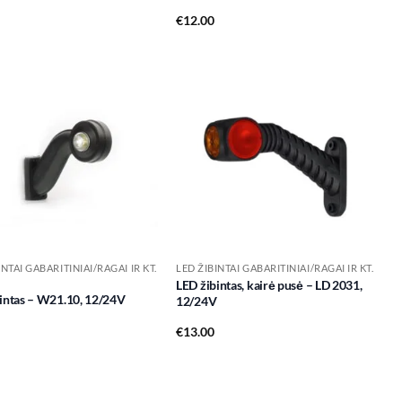
€
12.00
Add to
Add to
wishlist
wishlist
INTAI GABARITINIAI/RAGAI IR KT.
LED ŽIBINTAI GABARITINIAI/RAGAI IR KT.
LED žibintas, kairė pusė – LD 2031,
intas – W21.10, 12/24V
12/24V
€
13.00