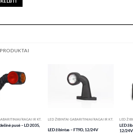
 PRODUKTAI
Add to
Add to
wishlist
wishlist
GABARITINIAI/RAGAI IR KT.
LED ŽIBINTAI GABARITINIAI/RAGAI IR KT.
LED ŽIB
 dešinė pusė – LD 2035,
LED žibi
LED žibintas – FT9D, 12/24V
12/24V