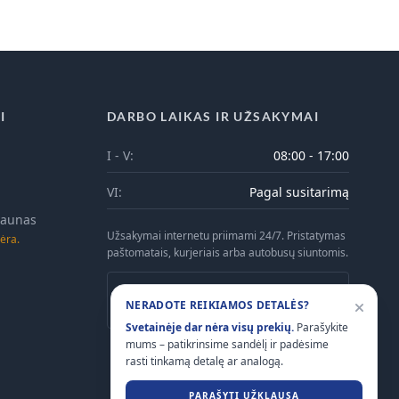
I
DARBO LAIKAS IR UŽSAKYMAI
I - V:
08:00 - 17:00
VI:
Pagal susitarimą
 Kaunas
Užsakymai internetu priimami 24/7. Pristatymas
ėra.
paštomatais, kurjeriais arba autobusų siuntomis.
Atsiėmimas Kaune galimas tik iš anksto
NERADOTE REIKIAMOS DETALĖS?
suderinus laiką telefonu.
Svetainėje dar nėra visų prekių.
Parašykite
mums – patikrinsime sandėlį ir padėsime
rasti tinkamą detalę ar analogą.
PARAŠYTI UŽKLAUSĄ