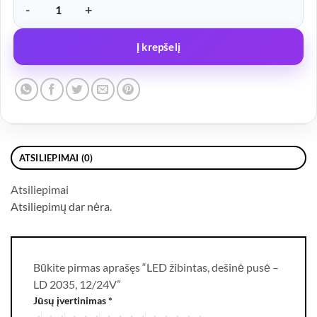
produkto kiekis: LED žibintas, dešinė pusė – LD 2035, 12/24V
Į krepšelį
ATSILIEPIMAI (0)
Atsiliepimai
Atsiliepimų dar nėra.
Būkite pirmas aprašęs “LED žibintas, dešinė pusė –
LD 2035, 12/24V”
Jūsų įvertinimas
*