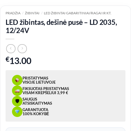
PRADŽIA
/
ŽIBINTAI
/
LED ŽIBINTAI GABARITINIAI/RAGAI IR KT.
LED žibintas, dešinė pusė – LD 2035,
12/24V
€
13.00
PRISTATYMAS
VISOJE LIETUVOJE
FIKSUOTAS PRISTATYMAS
VISAM KREPŠELIUI 3,99 €
SAUGUS
🛡
ATSISKAITYMAS
GARANTUOTA
100% KOKYBĖ