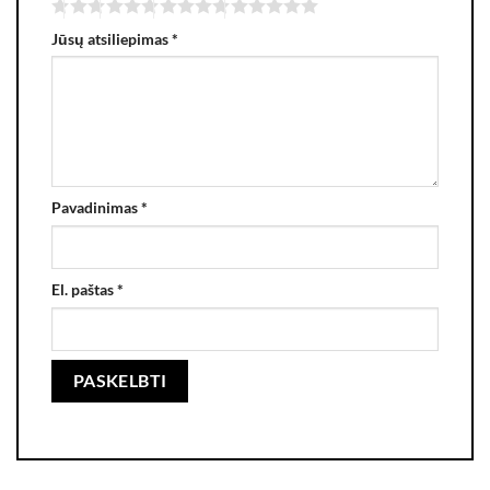
Jūsų atsiliepimas
*
Pavadinimas
*
El. paštas
*