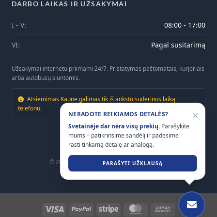
DARBO LAIKAS IR UŽSAKYMAI
I - V:
08:00 - 17:00
VI:
Pagal susitarimą
Užsakymai internetu priimami 24/7. Pristatymas paštomatais, kurjeriais
arba autobusų siuntomis.
Atsiėmimas Kaune galimas tik iš anksto suderinus laiką
telefonu.
NERADOTE REIKIAMOS DETALĖS?
Svetainėje dar nėra visų prekių.
Parašykite
mums – patikrinsime sandėlį ir padėsime
rasti tinkamą detalę ar analogą.
© 2026
Mtrailers.lt
. Visos teisės saugomos.
PARAŠYTI UŽKLAUSĄ