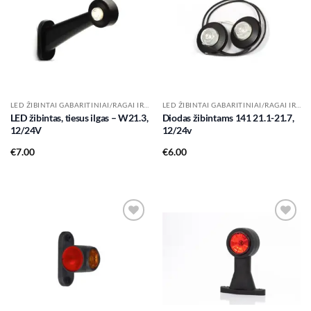
Add to
Add to
wishlist
wishlist
LED ŽIBINTAI GABARITINIAI/RAGAI IR KT.
LED ŽIBINTAI GABARITINIAI/RAGAI IR KT.
LED žibintas, tiesus ilgas – W21.3,
Diodas žibintams 141 21.1-21.7,
12/24V
12/24v
€
7.00
€
6.00
Add to
Add to
wishlist
wishlist