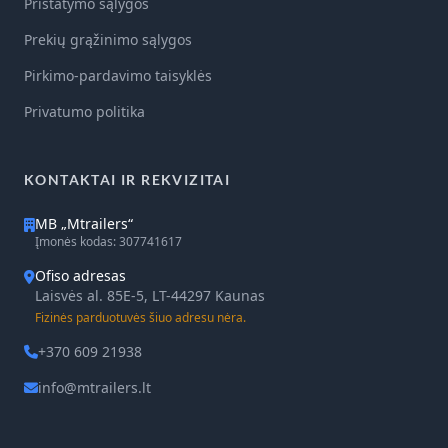
Pristatymo sąlygos
Prekių grąžinimo sąlygos
Pirkimo-pardavimo taisyklės
Privatumo politika
KONTAKTAI IR REKVIZITAI
MB „Mtrailers“
Įmonės kodas: 307741617
Ofiso adresas
Laisvės al. 85E-5, LT-44297 Kaunas
Fizinės parduotuvės šiuo adresu nėra.
+370 609 21938
info@mtrailers.lt