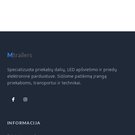
M
trailers
Specializuota priekabų dalių, LED apšvietimo ir priedų
elektroninė parduotuvė. Siūlome patikimą įrangą
priekaboms, transportui ir technikai.
INFORMACIJA