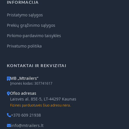
INFORMACIJA
Pristatymo sąlygos
Prekių grąžinimo sąlygos
Pirkimo-pardavimo taisyklės
Privatumo politika
KONTAKTAI IR REKVIZITAI
MB „Mtrailers“
Įmonės kodas: 307741617
Ofiso adresas
Laisvės al. 85E-5, LT-44297 Kaunas
Fizinės parduotuvės šiuo adresu nėra.
+370 609 21938
info@mtrailers.lt