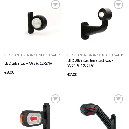
Add to
Add to
wishlist
wishlist
LED ŽIBINTAI GABARITINIAI/RAGAI IR KT.
LED ŽIBINTAI GABARITINIAI/RAGAI IR KT.
LED žibintas, lenktas ilgas –
LED žibintas – W56, 12/24V
W21.5, 12/24V
€
8.00
€
7.00
Add to
Add to
wishlist
wishlist