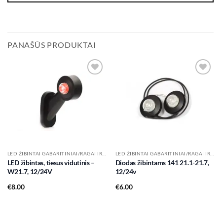
PANAŠŪS PRODUKTAI
Add to
Add to
wishlist
wishlist
LED ŽIBINTAI GABARITINIAI/RAGAI IR KT.
LED ŽIBINTAI GABARITINIAI/RAGAI IR KT.
LED žibintas, tiesus vidutinis –
Diodas žibintams 141 21.1-21.7,
W21.7, 12/24V
12/24v
€
8.00
€
6.00