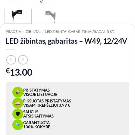
PRADŽIA
/
ŽIBINTAI
/
LED ŽIBINTAI GABARITINIAI/RAGAI IR KT.
LED žibintas, gabaritas – W49, 12/24V
€
13.00
PRISTATYMAS
VISOJE LIETUVOJE
FIKSUOTAS PRISTATYMAS
VISAM KREPŠELIUI 3,99 €
SAUGUS
🛡
ATSISKAITYMAS
GARANTUOTA
100% KOKYBĖ