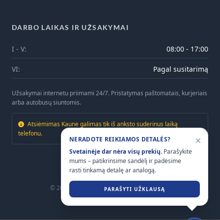
DARBO LAIKAS IR UŽSAKYMAI
I - V:
08:00 - 17:00
VI:
Pagal susitarimą
Užsakymai internetu priimami 24/7. Pristatymas paštomatais, kurjeriais
arba autobusų siuntomis.
Atsiėmimas Kaune galimas tik iš anksto suderinus laiką
telefonu.
NERADOTE REIKIAMOS DETALĖS?
Svetainėje dar nėra visų prekių.
Parašykite
mums – patikrinsime sandėlį ir padėsime
rasti tinkamą detalę ar analogą.
© 2026
Mtrailers.lt
. Visos teisės saugomos.
PARAŠYTI UŽKLAUSĄ