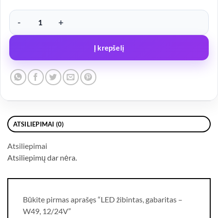
produkto kiekis: LED žibintas, gabaritas – W49, 12/24V
Į krepšelį
ATSILIEPIMAI (0)
Atsiliepimai
Atsiliepimų dar nėra.
Būkite pirmas aprašęs “LED žibintas, gabaritas –
W49, 12/24V”