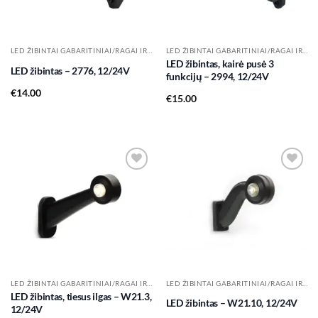
LED ŽIBINTAI GABARITINIAI/RAGAI IR KT.
LED ŽIBINTAI GABARITINIAI/RAGAI IR KT.
LED žibintas, kairė pusė 3
LED žibintas – 2776, 12/24V
funkcijų – 2994, 12/24V
€
14.00
€
15.00
Add to
Add to
wishlist
wishlist
LED ŽIBINTAI GABARITINIAI/RAGAI IR KT.
LED ŽIBINTAI GABARITINIAI/RAGAI IR KT.
LED žibintas, tiesus ilgas – W21.3,
LED žibintas – W21.10, 12/24V
12/24V