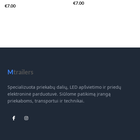
€
7.00
€
7.00
M
trailers
Specializuota priekabų dalių, LED apšvietimo ir priedų
elektroninė parduotuvė. Siūlome patikimą įrangą
priekaboms, transportui ir technikai.