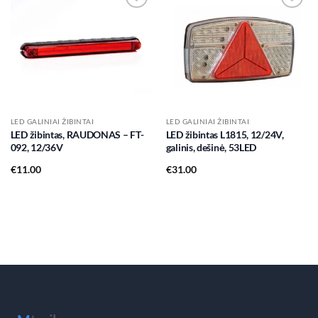
Add to
Add to
wishlist
wishlist
LED GALINIAI ŽIBINTAI
LED GALINIAI ŽIBINTAI
LED žibintas, RAUDONAS – FT-
LED žibintas L1815, 12/24V,
092, 12/36V
galinis, dešinė, 53LED
€
11.00
€
31.00