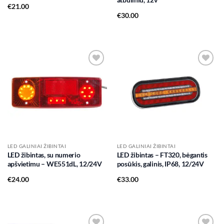
€
21.00
€
30.00
Add to
Add to
wishlist
wishlist
LED GALINIAI ŽIBINTAI
LED GALINIAI ŽIBINTAI
LED žibintas, su numerio
LED žibintas – FT320, bėgantis
apšvietimu – WE551dL, 12/24V
posūkis, galinis, IP68, 12/24V
€
24.00
€
33.00