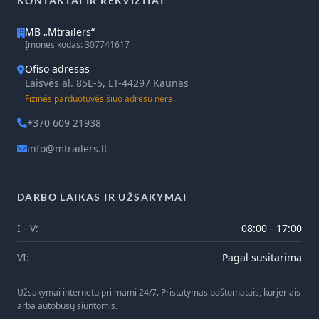
KONTAKTAI IR REKVIZITAI
MB „Mtrailers“
Įmonės kodas: 307741617
Ofiso adresas
Laisvės al. 85E-5, LT-44297 Kaunas
Fizinės parduotuvės šiuo adresu nėra.
+370 609 21938
info@mtrailers.lt
DARBO LAIKAS IR UŽSAKYMAI
I - V:
08:00 - 17:00
VI:
Pagal susitarimą
Užsakymai internetu priimami 24/7. Pristatymas paštomatais, kurjeriais
arba autobusų siuntomis.