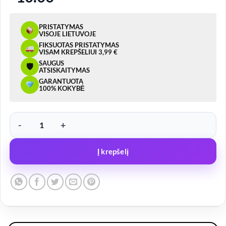
PRISTATYMAS
VISOJE LIETUVOJE
FIKSUOTAS PRISTATYMAS
VISAM KREPŠELIUI 3,99 €
SAUGUS
🛡
ATSISKAITYMAS
GARANTUOTA
100% KOKYBĖ
produkto kiekis: LED žibintas MD-2, 10LED, 12V
Į krepšelį