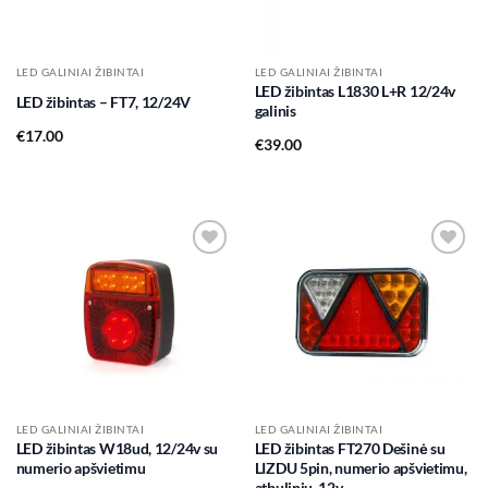
LED GALINIAI ŽIBINTAI
LED GALINIAI ŽIBINTAI
LED žibintas L1830 L+R 12/24v
LED žibintas – FT7, 12/24V
galinis
€
17.00
€
39.00
Add to
Add to
wishlist
wishlist
LED GALINIAI ŽIBINTAI
LED GALINIAI ŽIBINTAI
LED žibintas W18ud, 12/24v su
LED žibintas FT270 Dešinė su
numerio apšvietimu
LIZDU 5pin, numerio apšvietimu,
atbuliniu, 12v