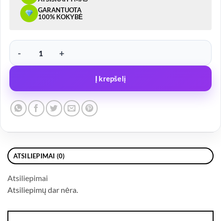
GARANTUOTA
100% KOKYBĖ
produkto kiekis: LED žibintas, RAUDONAS – FT-092, 12/36V
Į krepšelį
ATSILIEPIMAI (0)
Atsiliepimai
Atsiliepimų dar nėra.