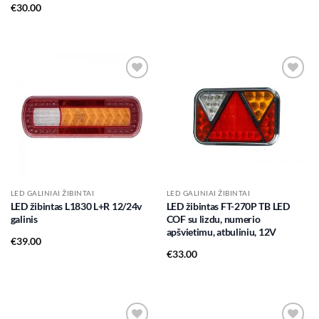
€
30.00
Add to
Add to
wishlist
wishlist
LED GALINIAI ŽIBINTAI
LED GALINIAI ŽIBINTAI
LED žibintas L1830 L+R 12/24v
LED žibintas FT-270P TB LED
galinis
COF su lizdu, numerio
apšvietimu, atbuliniu, 12V
€
39.00
€
33.00