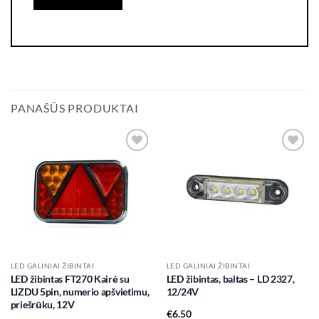
PANAŠŪS PRODUKTAI
Add to
Add to
wishlist
wishlist
LED GALINIAI ŽIBINTAI
LED GALINIAI ŽIBINTAI
LED žibintas FT270 Kairė su
LED žibintas, baltas – LD 2327,
LIZDU 5pin, numerio apšvietimu,
12/24V
priešrūku, 12V
€
6.50