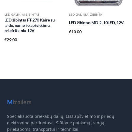
LED GALINIAI ŽIBINTAI
LED GALINIAI ŽIBINTAI
LED žibintas FT-270 Kairė su
LED žibintas MD-2, 10LED, 12V
laidu, numerio apšvietimu,
priešrūkiniu 12V
€
10.00
€
29.00
M
trailers
Specializuota priekabų dalių, LED apšvietimo ir priedų
elektroninė parduotuvė. Siūlome patikimą įrangą
priekaboms, transportui ir technikai.