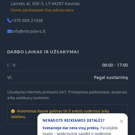
Laisvės al. 85E-5, LT-44297 Kaunas
Fizinės parduotuvės šiuo adresu nėra.
+370 609 21938
info@mtrailers.lt
DARBO LAIKAS IR UŽSAKYMAI
I - V:
08:00 - 17:00
VI:
Pagal susitarimą
Užsakymai internetu priimami 24/7. Pristatymas paštomatais, kurjeriais
arba autobusų siuntomis.
Atsiėmimas Kaune galimas tik iš anksto suderinus laiką
telefonu.
NERADOTE REIKIAMOS DETALĖS?
Svetainėje dar nėra visų prekių.
Parašykite
mums – patikrinsime sandėlį ir padėsime