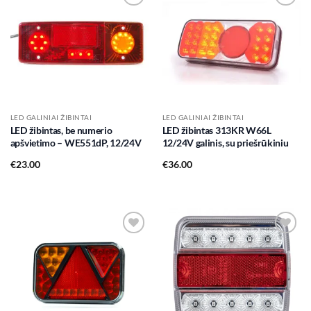
Add to
Add to
wishlist
wishlist
LED GALINIAI ŽIBINTAI
LED GALINIAI ŽIBINTAI
LED žibintas, be numerio
LED žibintas 313KR W66L
apšvietimo – WE551dP, 12/24V
12/24V galinis, su priešrūkiniu
€
23.00
€
36.00
Add to
Add to
wishlist
wishlist