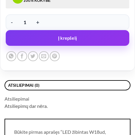
100% KOKYBĖ
produkto kiekis: LED žibintas W18ud, 12/24v be numerio apšvietimo
Į krepšelį
ATSILIEPIMAI (0)
Atsiliepimai
Atsiliepimų dar nėra.
Būkite pirmas aprašęs “LED žibintas W18ud,