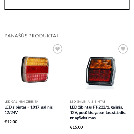
PANAŠŪS PRODUKTAI
Add to
Add to
wishlist
wishlist
LED GALINIAI ŽIBINTAI
LED GALINIAI ŽIBINTAI
LED žibintas – 1817, galinis,
LED žibintas FT-222/1, galinis,
12/24V
12V, posūkis, gabaritas, stabdis,
nr apšvietimas
€
12.00
€
15.00