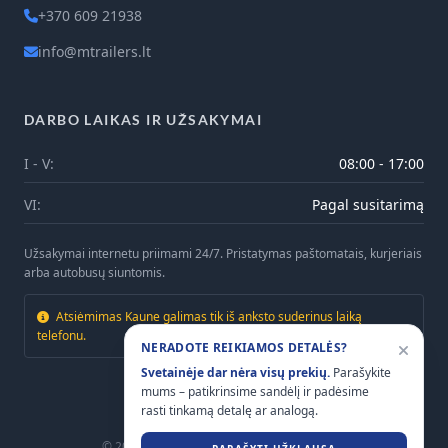
+370 609 21938
info@mtrailers.lt
DARBO LAIKAS IR UŽSAKYMAI
I - V:
08:00 - 17:00
VI:
Pagal susitarimą
Užsakymai internetu priimami 24/7. Pristatymas paštomatais, kurjeriais
arba autobusų siuntomis.
Atsiėmimas Kaune galimas tik iš anksto suderinus laiką
telefonu.
NERADOTE REIKIAMOS DETALĖS?
Svetainėje dar nėra visų prekių.
Parašykite
mums – patikrinsime sandėlį ir padėsime
rasti tinkamą detalę ar analogą.
© 2026
Mtrailers.lt
. Visos teisės saugomos.