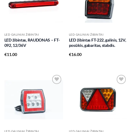
LED GALINIAI ŽIBINTAI
LED GALINIAI ŽIBINTAI
LED žibintas, RAUDONAS – FT-
LED žibintas FT-222, galinis, 12V,
092, 12/36V
posūkis, gabaritas, stabdis.
€
11.00
€
16.00
Add to
Add to
wishlist
wishlist
LED GALINIAI ŽIBINTAI
LED GALINIAI ŽIBINTAI