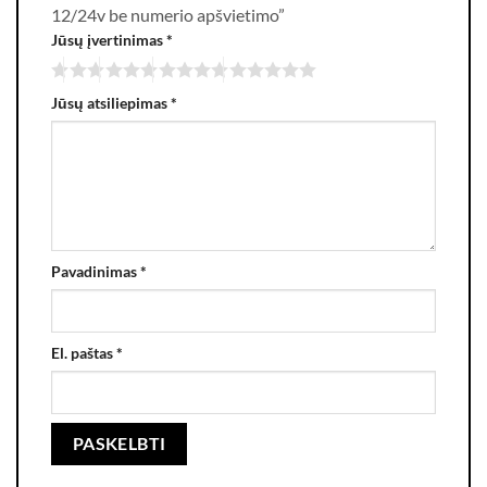
12/24v be numerio apšvietimo”
Jūsų įvertinimas
*
Jūsų atsiliepimas
*
Pavadinimas
*
El. paštas
*