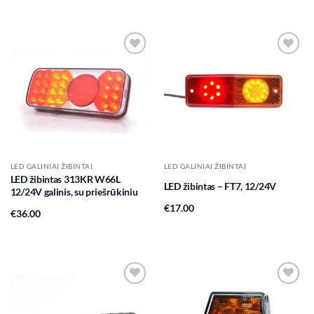
Add to
Add to
wishlist
wishlist
LED GALINIAI ŽIBINTAI
LED GALINIAI ŽIBINTAI
LED žibintas 313KR W66L
LED žibintas – FT7, 12/24V
12/24V galinis, su priešrūkiniu
€
17.00
€
36.00
Add to
Add to
wishlist
wishlist