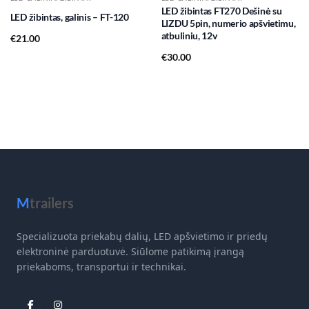
LED žibintas FT270 Dešinė su
LED žibintas, galinis – FT-120
LIZDU 5pin, numerio apšvietimu,
atbuliniu, 12v
€
21.00
€
30.00
M
trailers
Specializuota priekabų dalių, LED apšvietimo ir priedų
elektroninė parduotuvė. Siūlome patikimą įrangą
priekaboms, transportui ir technikai.