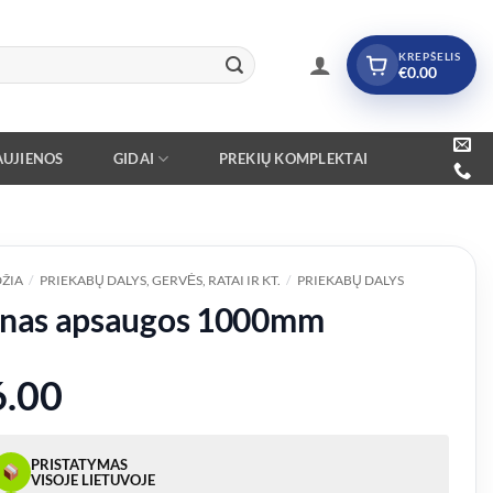
KREPŠELIS
€
0.00
UJIENOS
GIDAI
PREKIŲ KOMPLEKTAI
ŽIA
/
PRIEKABŲ DALYS, GERVĖS, RATAI IR KT.
/
PRIEKABŲ DALYS
ynas apsaugos 1000mm
6.00
PRISTATYMAS
VISOJE LIETUVOJE