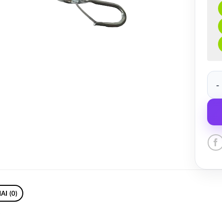
prod
AI (0)
i