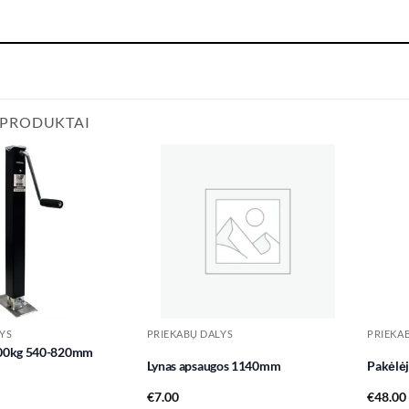
 PRODUKTAI
Add to
Add to
wishlist
wishlist
YS
PRIEKABŲ DALYS
PRIEKA
000kg 540-820mm
Lynas apsaugos 1140mm
Pakėlė
€
7.00
€
48.00