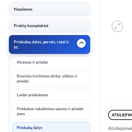
Naujienos
Prekių komplektai
Priekabų dalys, gervės, ratai ir
kt.
Atramos ir priedai
Krovinio tvirtinimo diržai, vilktys ir
priedai
Laidai priekaboms
Priekabos sukabinimo spynos ir priedai
joms
ATSILIEPIM
Priekabų dalys
Atsiliepima