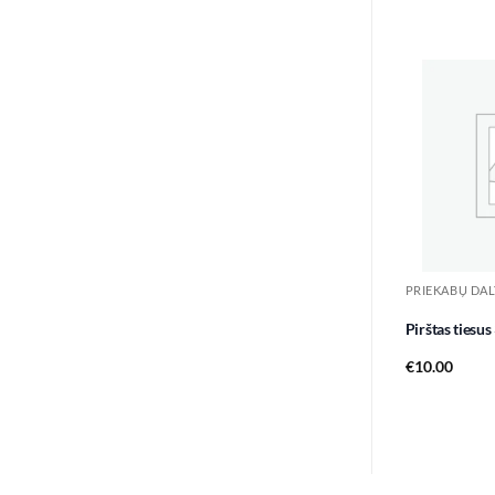
PRIEKABŲ DAL
Pirštas tiesu
€
10.00