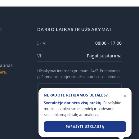
I
DARBO LAIKAS IR UŽSAKYMAI
I - V:
08:00 - 17:00
VI:
Pagal susitarimą
 Kaunas
Užsakymai internetu priimami 24/7. Pristatymas
ėra.
paštomatais, kurjeriais arba autobusų siuntomis.
Atsiėmimas Kaune galimas tik iš anksto
NERADOTE REIKIAMOS DETALĖS?
suderinus laiką telefonu.
Svetainėje dar nėra visų prekių.
Parašykite
mums – patikrinsime sandėlį ir padėsime
rasti tinkamą detalę ar analogą.
PARAŠYTI UŽKLAUSĄ