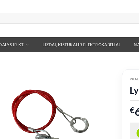
ALYS IR KT.
LIZDAI, KIŠTUKAI IR ELEKTROKABELIAI
NA
PRAD
L
Add to
wishlist
€