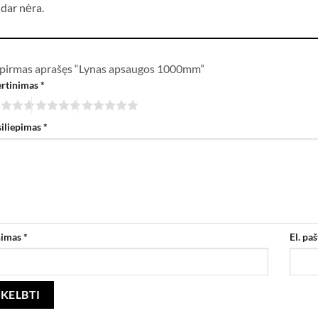
 dar nėra.
 pirmas aprašęs “Lynas apsaugos 1000mm”
ertinimas
*
siliepimas
*
nimas
*
El. pa