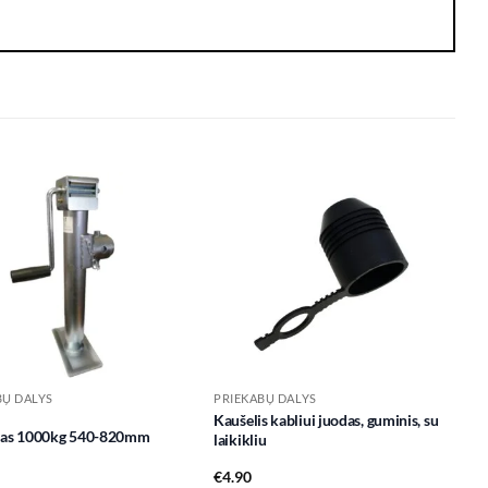
Add to
Add to
wishlist
wishlist
BŲ DALYS
PRIEKABŲ DALYS
Kaušelis kabliui juodas, guminis, su
jas 1000kg 540-820mm
laikikliu
€
4.90