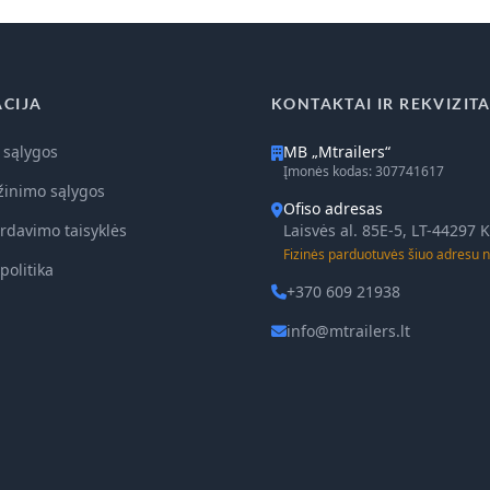
CIJA
KONTAKTAI IR REKVIZITA
 sąlygos
MB „Mtrailers“
Įmonės kodas: 307741617
žinimo sąlygos
Ofiso adresas
rdavimo taisyklės
Laisvės al. 85E-5, LT-44297
Fizinės parduotuvės šiuo adresu n
politika
+370 609 21938
info@mtrailers.lt