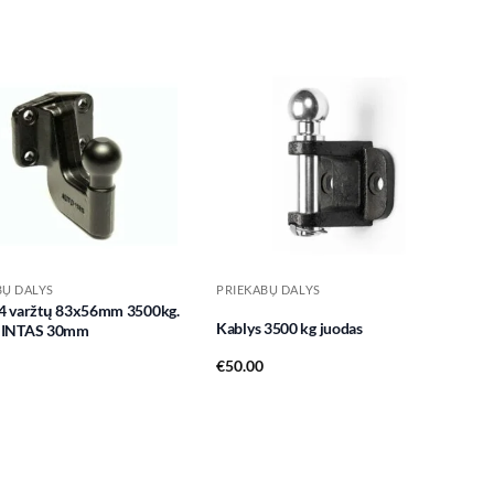
Add to
Add to
wishlist
wishlist
BŲ DALYS
PRIEKABŲ DALYS
 4 varžtų 83x56mm 3500kg.
Kablys 3500 kg juodas
INTAS 30mm
€
50.00