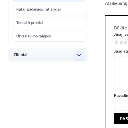
Atsiliepimų
Ratai, padangos, ratlankiai
Tentai ir priedai
Būkite
Jūsų įv
Užvažiavimo rampos
Jūsų at
Žibintai
Pavadi