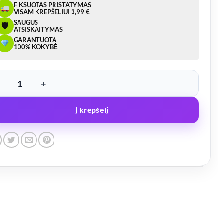
FIKSUOTAS PRISTATYMAS
VISAM KREPŠELIUI 3,99 €
SAUGUS
🛡
ATSISKAITYMAS
GARANTUOTA
100% KOKYBĖ
ukto kiekis: Lynas apsaugos 1000mm
Į krepšelį