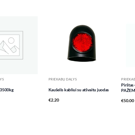
Add to
Add to
wishlist
wishlist
YS
PRIEKABŲ DALYS
PRIEKA
Pirštas
s 3500kg
Kaušelis kabliui su atšvaitu juodas
PAŽEM
€
2.20
€
50.00