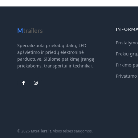
INFORMA
M
trailers
Pristatymo
Specializuota priekabų dalių, LED
apšvietimo ir priedų elektroninė
Prekių grą
parduotuvė. Siūlome patikimą įrangą
Pirkimo-pa
priekaboms, transportui ir technikai.
Privatumo 
© 2026
Mtrailers.lt
. Visos teisės saugomos.