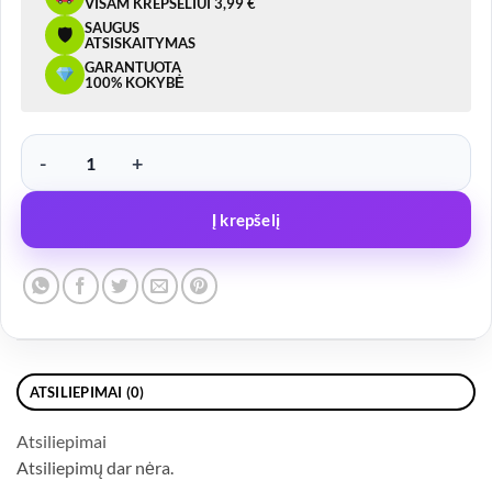
VISAM KREPŠELIUI 3,99 €
SAUGUS
🛡
ATSISKAITYMAS
GARANTUOTA
100% KOKYBĖ
produkto kiekis: Lynas apsaugos 1140mm
Į krepšelį
ATSILIEPIMAI (0)
Atsiliepimai
Atsiliepimų dar nėra.