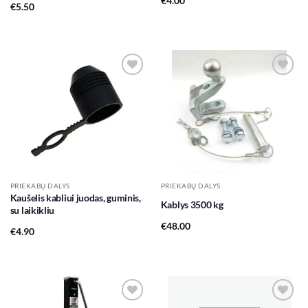
€
4.00
€
5.50
Add to
Add to
wishlist
wishlist
PRIEKABŲ DALYS
PRIEKABŲ DALYS
Kaušelis kabliui juodas, guminis,
Kablys 3500 kg
su laikikliu
€
48.00
€
4.90