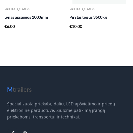
PRIEKABŲ DALYS
PRIEKABŲ DALYS
Lynas apsaugos 1000mm
Pirštas tiesus 3500kg
€
6.00
€
10.00
M
trailers
Specializuota priekabų dalių, LED apšvietimo ir priedų
elektroninė parduotuvė. Siūlome patikimą įrangą
priekaboms, transportui ir technikai.