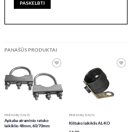
PANAŠŪS PRODUKTAI
Add to
Add to
wishlist
wishlist
PRIEKABŲ DALYS
PRIEKABŲ DALYS
Apkaba atraminio ratuko
Kištuko laikiklis AL-KO
laikiklio 48mm, 60/70mm