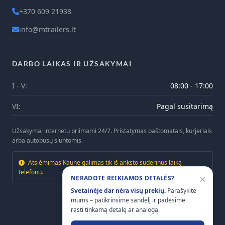
+370 609 21938
info@mtrailers.lt
DARBO LAIKAS IR UŽSAKYMAI
I - V:
08:00 - 17:00
VI:
Pagal susitarimą
Užsakymai internetu priimami 24/7. Pristatymas paštomatais, kurjeriais
arba autobusų siuntomis.
Atsiėmimas Kaune galimas tik iš anksto suderinus laiką
telefonu.
NERADOTE REIKIAMOS DETALĖS?
Svetainėje dar nėra visų prekių.
Parašykite
mums – patikrinsime sandėlį ir padėsime
rasti tinkamą detalę ar analogą.