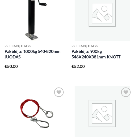
Add to
Add to
wishlist
wishlist
PRIEKABŲ DALYS
PRIEKABŲ DALYS
Pakėlėjas 1000kg 540-820mm
Pakėlėjas 900kg
JUODAS
546X240X381mm KNOTT
€
50.00
€
52.00
Add to
Add to
wishlist
wishlist