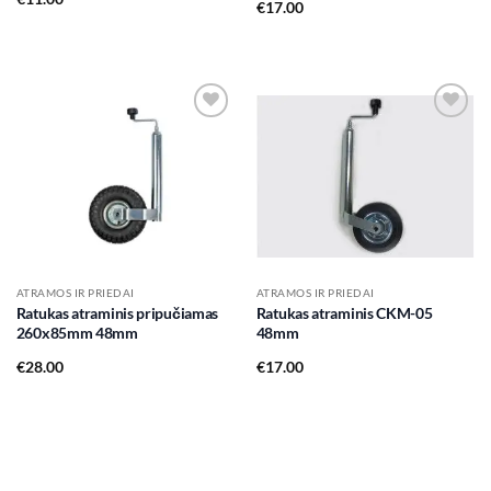
€
17.00
Add to
Add to
wishlist
wishlist
ATRAMOS IR PRIEDAI
ATRAMOS IR PRIEDAI
Ratukas atraminis pripučiamas
Ratukas atraminis CKM-05
260x85mm 48mm
48mm
€
28.00
€
17.00