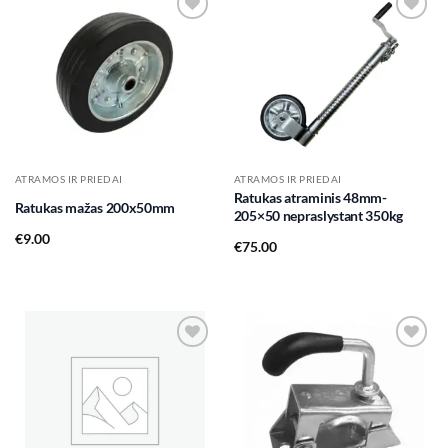
Add to
Add to
wishlist
wishlist
ATRAMOS IR PRIEDAI
ATRAMOS IR PRIEDAI
Ratukas atraminis 48mm-
Ratukas mažas 200x50mm
205×50 nepraslystant 350kg
€
9.00
€
75.00
Add to
Add to
wishlist
wishlist