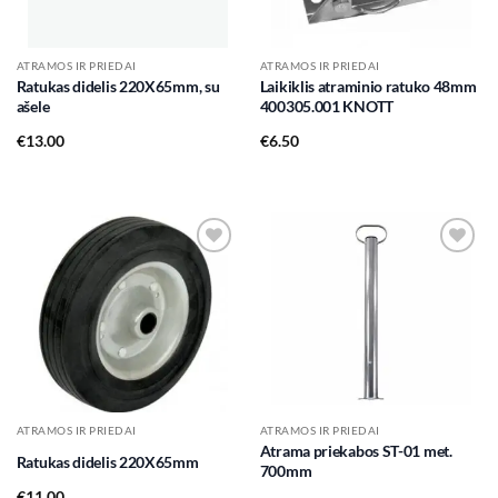
ATRAMOS IR PRIEDAI
ATRAMOS IR PRIEDAI
Ratukas didelis 220X65mm, su
Laikiklis atraminio ratuko 48mm
ašele
400305.001 KNOTT
€
13.00
€
6.50
Add to
Add to
wishlist
wishlist
ATRAMOS IR PRIEDAI
ATRAMOS IR PRIEDAI
Atrama priekabos ST-01 met.
Ratukas didelis 220X65mm
700mm
€
11.00