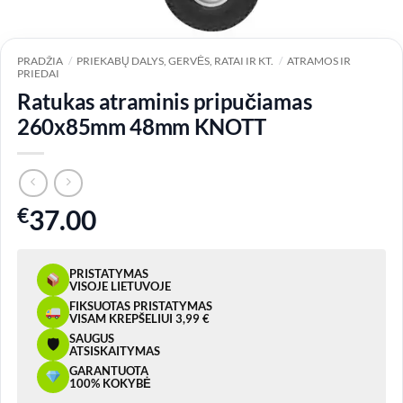
PRADŽIA
/
PRIEKABŲ DALYS, GERVĖS, RATAI IR KT.
/
ATRAMOS IR
PRIEDAI
Ratukas atraminis pripučiamas
260x85mm 48mm KNOTT
€
37.00
PRISTATYMAS
VISOJE LIETUVOJE
FIKSUOTAS PRISTATYMAS
VISAM KREPŠELIUI 3,99 €
SAUGUS
🛡
ATSISKAITYMAS
GARANTUOTA
100% KOKYBĖ