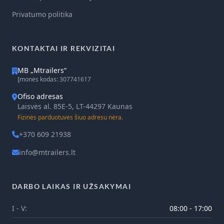
Privatumo politika
KONTAKTAI IR REKVIZITAI
MB „Mtrailers“
Įmonės kodas: 307741617
Ofiso adresas
Laisvės al. 85E-5, LT-44297 Kaunas
Fizinės parduotuvės šiuo adresu nėra.
+370 609 21938
info@mtrailers.lt
DARBO LAIKAS IR UŽSAKYMAI
I - V:
08:00 - 17:00