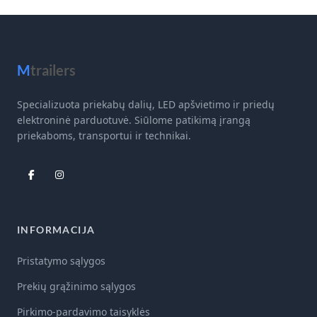
M
trailers
Specializuota priekabų dalių, LED apšvietimo ir priedų
elektroninė parduotuvė. Siūlome patikimą įrangą
priekaboms, transportui ir technikai.
INFORMACIJA
Pristatymo sąlygos
Prekių grąžinimo sąlygos
Pirkimo-pardavimo taisyklės