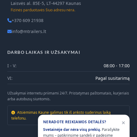
Laisvės al. 85E-5, LT-44297 Kaunas
Fizinės parduotuvės šiuo adresu nėra.
+370 609 21938
info@mtrailers.lt
DARBO LAIKAS IR UŽSAKYMAI
I - V:
08:00 - 17:00
VI:
Pagal susitarimą
Užsakymai internetu priimami 24/7. Pristatymas paštomatais, kurjeriais
arba autobusų siuntomis.
Atsiėmimas Kaune galimas tik iš anksto suderinus laiką
telefonu.
NERADOTE REIKIAMOS DETALĖS?
Svetainėje dar nėra visų prekių.
Parašykite
mums – patikrinsime sandėlį ir padėsime