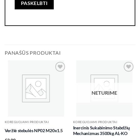
PANAŠŪS PRODUKTAI
Add to
Add to
wishlist
wishlist
NETURIME
KOREGUOJAMI PRODUKTAI
KOREGUOJAMI PRODUKTAI
Inercinis Sukabinimo Stabdžių
Veržlė stebulės NP02 M20x1.5
Mechanizmas 3500kg AL-KO