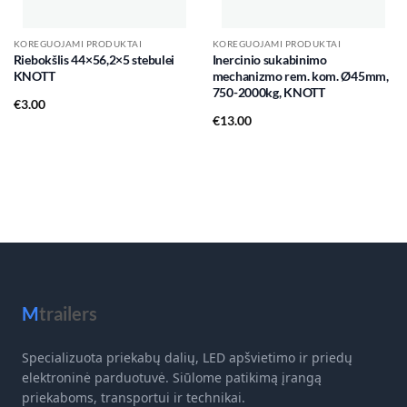
KOREGUOJAMI PRODUKTAI
KOREGUOJAMI PRODUKTAI
Riebokšlis 44×56,2×5 stebulei
Inercinio sukabinimo
KNOTT
mechanizmo rem. kom. Ø45mm,
750-2000kg, KNOTT
€
3.00
€
13.00
M
trailers
Specializuota priekabų dalių, LED apšvietimo ir priedų
elektroninė parduotuvė. Siūlome patikimą įrangą
priekaboms, transportui ir technikai.