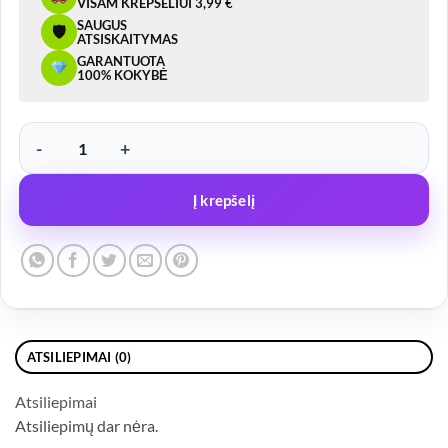
VISAM KREPŠELIUI 3,99 €
SAUGUS
🛡
ATSISKAITYMAS
GARANTUOTA
100% KOKYBĖ
produkto kiekis: Ritinys priekinis RL-03
Į krepšelį
ATSILIEPIMAI (0)
Atsiliepimai
Atsiliepimų dar nėra.