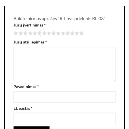
Būkite pirmas aprašęs “Ritinys priekinis RL-03”
Jūsų įvertinimas
*
Jūsų atsiliepimas
*
Pavadinimas
*
El. paštas
*