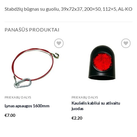
Stabdžių būgnas su guoliu, 39x72x37, 200×50, 112×5, AL-KO
PANAŠŪS PRODUKTAI
Add to
Add to
wishlist
wishlist
PRIEKABŲ DALYS
PRIEKABŲ DALYS
Kaušelis kabliui su atšvaitu
Lynas apsaugos 1600mm
juodas
€
7.00
€
2.20