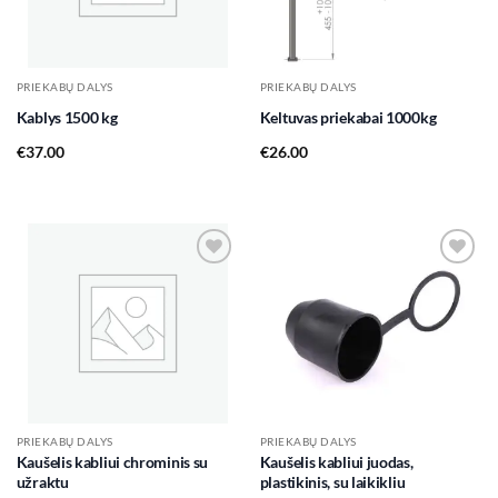
PRIEKABŲ DALYS
PRIEKABŲ DALYS
Kablys 1500 kg
Keltuvas priekabai 1000kg
€
37.00
€
26.00
Add to
Add to
wishlist
wishlist
PRIEKABŲ DALYS
PRIEKABŲ DALYS
Kaušelis kabliui chrominis su
Kaušelis kabliui juodas,
užraktu
plastikinis, su laikikliu