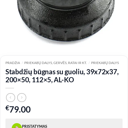
PRADŽIA
/
PRIEKABŲ DALYS, GERVĖS, RATAI IR KT.
/
PRIEKABŲ DALYS
Stabdžių būgnas su guoliu, 39x72x37,
200×50, 112×5, AL-KO
€
79.00
PRISTATYMAS