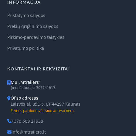
INFORMACIJA
Pristatymo sąlygos
Prekių grąžinimo sąlygos
Pirkimo-pardavimo taisyklės
Privatumo politika
KONTAKTAI IR REKVIZITAI
MB „Mtrailers“
Įmonės kodas: 307741617
Ofiso adresas
Laisvės al. 85E-5, LT-44297 Kaunas
Fizinės parduotuvės šiuo adresu nėra.
+370 609 21938
info@mtrailers.lt