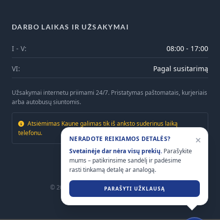
DARBO LAIKAS IR UŽSAKYMAI
I - V:
08:00 - 17:00
VI:
Pagal susitarimą
Užsakymai internetu priimami 24/7. Pristatymas paštomatais, kurjeriais
arba autobusų siuntomis.
Atsiėmimas Kaune galimas tik iš anksto suderinus laiką
telefonu.
NERADOTE REIKIAMOS DETALĖS?
Svetainėje dar nėra visų prekių.
Parašykite
mums – patikrinsime sandėlį ir padėsime
rasti tinkamą detalę ar analogą.
© 2026
Mtrailers.lt
. Visos teisės saugomos.
PARAŠYTI UŽKLAUSĄ