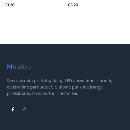
€
3.20
€
3.20
M
trailers
Specializuota priekabų dalių, LED apšvietimo ir priedų
elektroninė parduotuvė. Siūlome patikimą įrangą
priekaboms, transportui ir technikai.