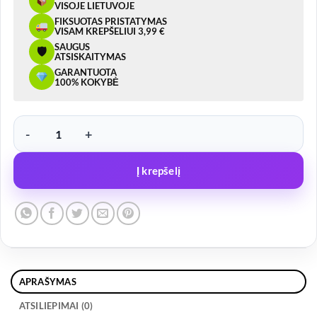
VISOJE LIETUVOJE
FIKSUOTAS PRISTATYMAS
VISAM KREPŠELIUI 3,99 €
SAUGUS
🛡
ATSISKAITYMAS
GARANTUOTA
100% KOKYBĖ
produkto kiekis: Stabdžių būgnas su guoliu, 39x72x37, 200x50, 112
Į krepšelį
APRAŠYMAS
ATSILIEPIMAI (0)