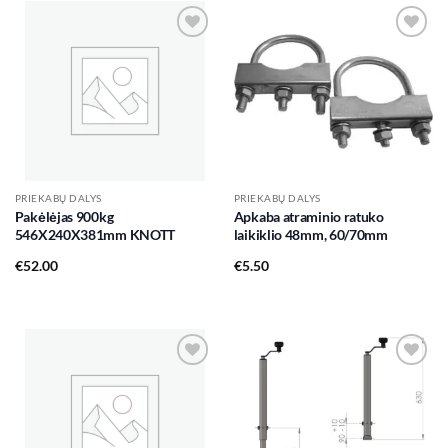
Add to
Add to
wishlist
wishlist
PRIEKABŲ DALYS
PRIEKABŲ DALYS
Pakėlėjas 900kg
Apkaba atraminio ratuko
546X240X381mm KNOTT
laikiklio 48mm, 60/70mm
€
52.00
€
5.50
Add to
Add to
wishlist
wishlist