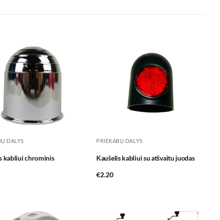
Add to
Add to
wishlist
wishlist
BŲ DALYS
PRIEKABŲ DALYS
s kabliui chrominis
Kaušelis kabliui su atšvaitu juodas
€
2.20