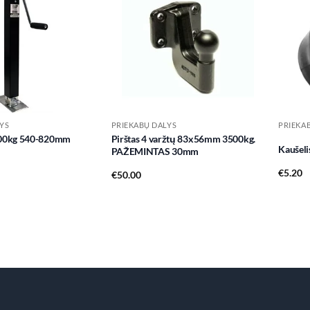
Add to
Add to
wishlist
wishlist
YS
PRIEKABŲ DALYS
PRIEKA
000kg 540-820mm
Pirštas 4 varžtų 83x56mm 3500kg.
Kaušeli
PAŽEMINTAS 30mm
€
5.20
€
50.00