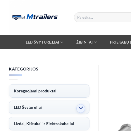
Skip
to
Ieškoti:
content
LED ŠVYTURĖLIAI
ŽIBINTAI
PRIEKABŲ D
KATEGORIJOS
Koreguojami produktai
LED Švyturėliai
Lizdai, Kištukai ir Elektrokabeliai