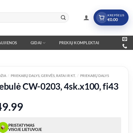
KREPŠELIS
€
0.00
UJIENOS
GIDAI
PREKIŲ KOMPLEKTAI
ŽIA
/
PRIEKABŲ DALYS, GERVĖS, RATAI IR KT.
/
PRIEKABŲ DALYS
ebulė CW-0203, 4sk.x100, fi43
49.99
PRISTATYMAS
VISOJE LIETUVOJE