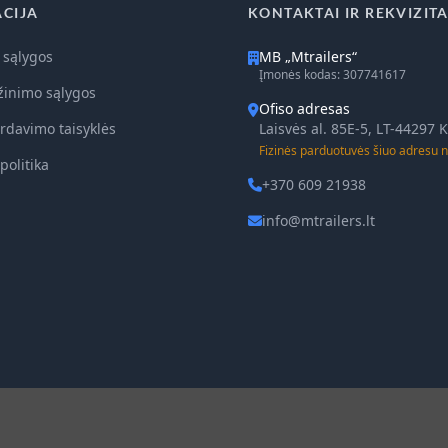
CIJA
KONTAKTAI IR REKVIZITA
 sąlygos
MB „Mtrailers“
Įmonės kodas: 307741617
žinimo sąlygos
Ofiso adresas
rdavimo taisyklės
Laisvės al. 85E-5, LT-44297
Fizinės parduotuvės šiuo adresu n
politika
+370 609 21938
info@mtrailers.lt