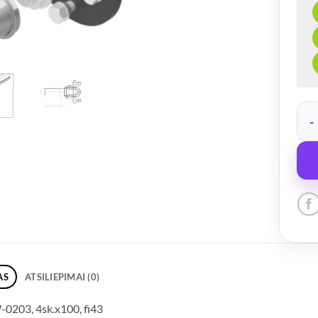
prod
AS
ATSILIEPIMAI (0)
0203, 4sk.x100, fi43