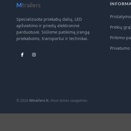
INFORMA
M
trailers
Pristatymo
Specializuota priekabų dalių, LED
apšvietimo ir priedų elektroninė
Prekių grą
parduotuvė. Siūlome patikimą įrangą
Pirkimo-pa
priekaboms, transportui ir technikai.
Privatumo 
© 2026
Mtrailers.lt
. Visos teisės saugomos.