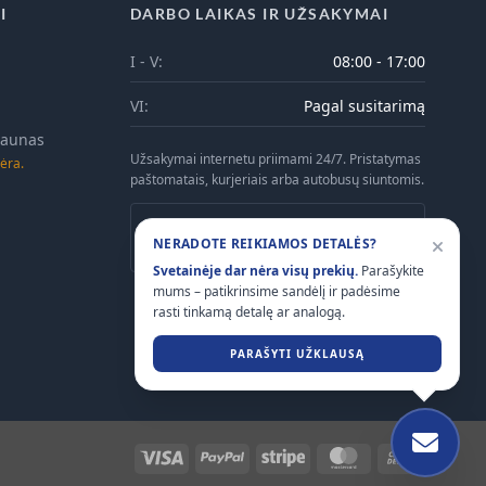
I
DARBO LAIKAS IR UŽSAKYMAI
I - V:
08:00 - 17:00
VI:
Pagal susitarimą
 Kaunas
Užsakymai internetu priimami 24/7. Pristatymas
ėra.
paštomatais, kurjeriais arba autobusų siuntomis.
Atsiėmimas Kaune galimas tik iš anksto
NERADOTE REIKIAMOS DETALĖS?
suderinus laiką telefonu.
Svetainėje dar nėra visų prekių.
Parašykite
mums – patikrinsime sandėlį ir padėsime
rasti tinkamą detalę ar analogą.
PARAŠYTI UŽKLAUSĄ
Visa
PayPal
Stripe
MasterCard
Cash