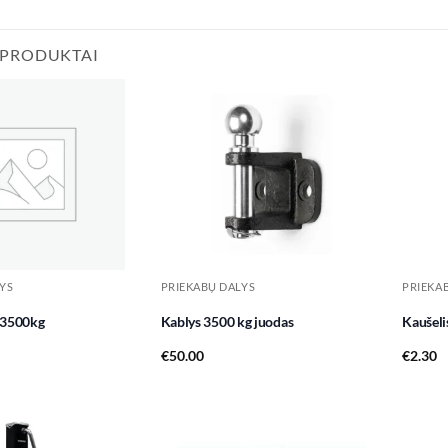
 PRODUKTAI
Add to
Add to
wishlist
wishlist
YS
PRIEKABŲ DALYS
PRIEKA
s 3500kg
Kablys 3500 kg juodas
Kaušeli
€
50.00
€
2.30