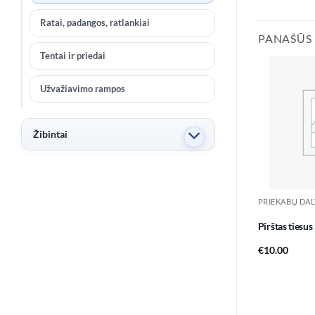
Ratai, padangos, ratlankiai
PANAŠŪS
Tentai ir priedai
Užvažiavimo rampos
Žibintai
PRIEKABŲ DAL
Pirštas tiesu
€
10.00