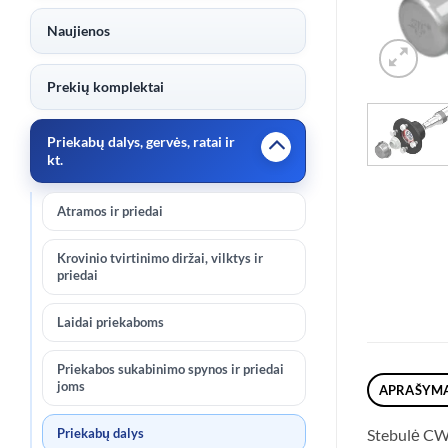
Naujienos
Prekių komplektai
Priekabų dalys, gervės, ratai ir
kt.
Atramos ir priedai
Krovinio tvirtinimo diržai, vilktys ir
priedai
Laidai priekaboms
Priekabos sukabinimo spynos ir priedai
joms
APRAŠYM
Priekabų dalys
Stebulė CW-