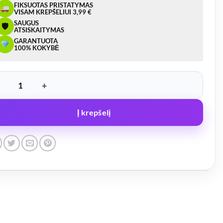
FIKSUOTAS PRISTATYMAS
VISAM KREPŠELIUI 3,99 €
SAUGUS
🛡
ATSISKAITYMAS
GARANTUOTA
100% KOKYBĖ
ukto kiekis: Stebulė CW-0203, 4sk.x100, fi43
Į krepšelį