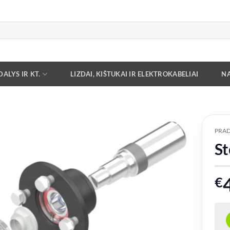
ALYS IR KT.
LIZDAI, KIŠTUKAI IR ELEKTROKABELIAI
NA
PRAD
St
Add to
wishlist
€