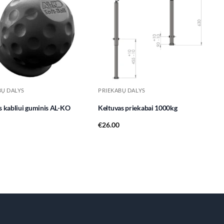
Add to
Add to
wishlist
wishlist
BŲ DALYS
PRIEKABŲ DALYS
s kabliui guminis AL-KO
Keltuvas priekabai 1000kg
€
26.00