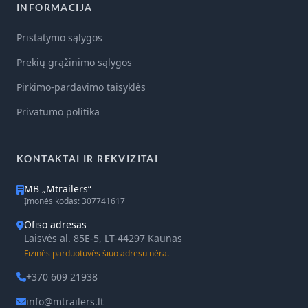
INFORMACIJA
Pristatymo sąlygos
Prekių grąžinimo sąlygos
Pirkimo-pardavimo taisyklės
Privatumo politika
KONTAKTAI IR REKVIZITAI
MB „Mtrailers“
Įmonės kodas: 307741617
Ofiso adresas
Laisvės al. 85E-5, LT-44297 Kaunas
Fizinės parduotuvės šiuo adresu nėra.
+370 609 21938
info@mtrailers.lt