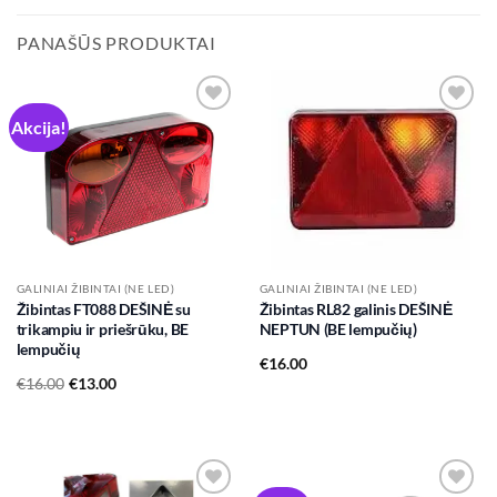
PANAŠŪS PRODUKTAI
Akcija!
Add to
Add to
wishlist
wishlist
GALINIAI ŽIBINTAI (NE LED)
GALINIAI ŽIBINTAI (NE LED)
Žibintas FT088 DEŠINĖ su
Žibintas RL82 galinis DEŠINĖ
trikampiu ir priešrūku, BE
NEPTUN (BE lempučių)
lempučių
€
16.00
Original
Current
€
16.00
€
13.00
price
price
was:
is:
€16.00.
€13.00.