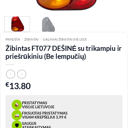
PRADŽIA
/
ŽIBINTAI
/
GALINIAI ŽIBINTAI (NE LED)
Žibintas FT077 DEŠINĖ su trikampiu ir
priešrūkiniu (Be lempučių)
€
13.80
PRISTATYMAS
VISOJE LIETUVOJE
FIKSUOTAS PRISTATYMAS
VISAM KREPŠELIUI 3,99 €
SAUGUS
🛡
ATSISKAITYMAS