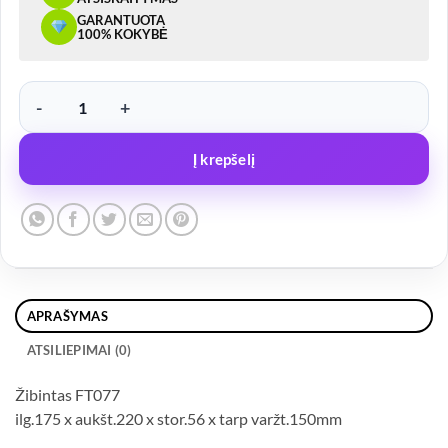
GARANTUOTA
100% KOKYBĖ
produkto kiekis: Žibintas FT077 DEŠINĖ su trikampiu ir priešrūkini
Į krepšelį
APRAŠYMAS
ATSILIEPIMAI (0)
Žibintas FT077
ilg.175 x aukšt.220 x stor.56 x tarp varžt.150mm