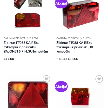
Akcija!
Add to
Add to
wishlist
wishlist
GALINIAI ŽIBINTAI (NE LED)
GALINIAI ŽIBINTAI (NE LED)
Žibintas FT088 KAIRĖ su
Žibintas FT088 KAIRĖ su
trikampiu ir priešrūku,
trikampiu ir priešrūku, BE
BAJONET 5 PIN, SU lemputėm
lempučių
Original
Current
€
17.00
€
16.00
€
13.00
price
price
was:
is:
€16.00.
€13.00.
Akcija!
Add to
Add to
wishlist
wishlist