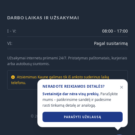
DARBO LAIKAS IR UŽSAKYMAI
I - V:
08:00 - 17:00
VI:
Pagal susitarimą
Užsakymai internetu priimami 24/7. Pristatymas paštomatais, kurjeriais
arba autobusų siuntomis.
Atsiėmimas Kaune galimas tik iš anksto suderinus laiką
telefonu.
NERADOTE REIKIAMOS DETALĖS?
Svetainėje dar nėra visų prekių.
Parašykite
mums – patikrinsime sandėlį ir padėsime
rasti tinkamą detalę ar analogą.
© 2026
Mtrailers.lt
. Visos teisės saugomos.
PARAŠYTI UŽKLAUSĄ