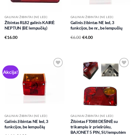
GALINIAI ŽIBINTAI (NE LED)
GALINIAI ŽIBINTAI (NE LED)
Žibintas RL82 galinis KAIRĖ
Galinis žibintas NE led, 3
NEPTUN (BE lempučių)
funkcijos, be nr., be lempučių
Original
Current
€
16.00
€
6.00
€
4.00
price
price
was:
is:
€6.00.
€4.00.
Akcija!
Add to
Add to
wishlist
wishlist
GALINIAI ŽIBINTAI (NE LED)
GALINIAI ŽIBINTAI (NE LED)
Galinis žibintas NE led, 3
Žibintas FT088 DEŠINĖ su
funkcijos, be lempučių
trikampiu ir priešrūku,
BAJONET 5 PIN, SU lemputėm