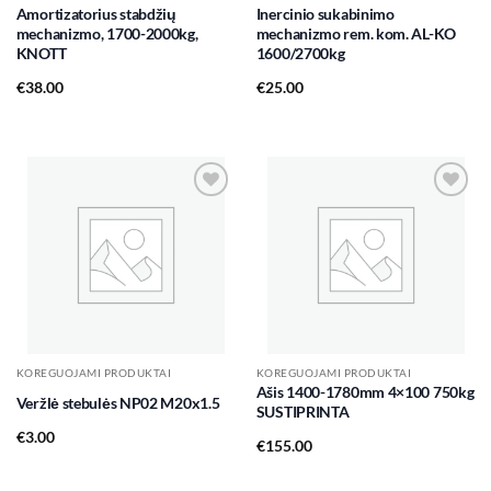
Amortizatorius stabdžių
Inercinio sukabinimo
mechanizmo, 1700-2000kg,
mechanizmo rem. kom. AL-KO
KNOTT
1600/2700kg
€
38.00
€
25.00
Add to
Add to
wishlist
wishlist
KOREGUOJAMI PRODUKTAI
KOREGUOJAMI PRODUKTAI
Ašis 1400-1780mm 4×100 750kg
Veržlė stebulės NP02 M20x1.5
SUSTIPRINTA
€
3.00
€
155.00