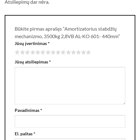
Atsiliepimų dar nėra.
Būkite pirmas aprašęs “Amortizatorius stabdžių
mechanizmo, 3500kg 2,8VB AL-KO 601- 440mm”
Jūsų įvertinimas
*
Jūsų atsiliepimas
*
Pavadinimas
*
El. paštas
*