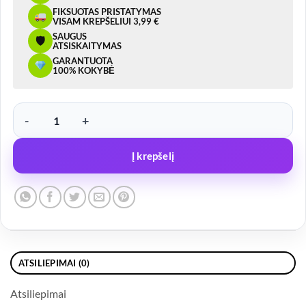
FIKSUOTAS PRISTATYMAS
VISAM KREPŠELIUI 3,99 €
SAUGUS
🛡
ATSISKAITYMAS
GARANTUOTA
100% KOKYBĖ
produkto kiekis: Amortizatorius stabdžių mechanizmo, 3500kg 2,
Į krepšelį
ATSILIEPIMAI (0)
Atsiliepimai