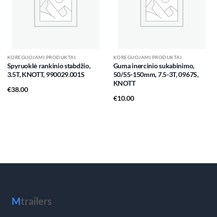
KOREGUOJAMI PRODUKTAI
KOREGUOJAMI PRODUKTAI
Spyruoklė rankinio stabdžio,
Guma inercinio sukabinimo,
3.5T, KNOTT, 990029.001S
50/55-150mm, 7.5-3T, 0967S,
KNOTT
€
38.00
€
10.00
M
trailers