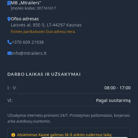
MB „Mtrailers“
Įmonės kodas: 307741617
Ofiso adresas
Laisvės al. 85E-5, LT-44297 Kaunas
Fizinės parduotuvės šiuo adresu nėra.
+370 609 21938
info@mtrailers.lt
DARBO LAIKAS IR UŽSAKYMAI
I - V:
08:00 - 17:00
VI:
Pagal susitarimą
Užsakymai internetu priimami 24/7. Pristatymas paštomatais, kurjeriais
arba autobusų siuntomis.
Atsiėmimas Kaune galimas tik iš anksto suderinus laiką