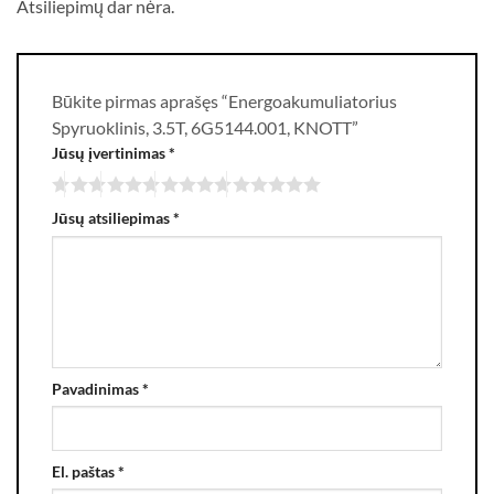
Atsiliepimų dar nėra.
Būkite pirmas aprašęs “Energoakumuliatorius
Spyruoklinis, 3.5T, 6G5144.001, KNOTT”
Jūsų įvertinimas
*
Jūsų atsiliepimas
*
Pavadinimas
*
El. paštas
*