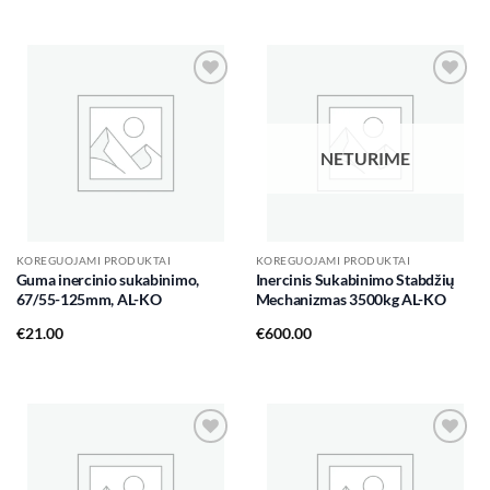
Add to
Add to
wishlist
wishlist
NETURIME
KOREGUOJAMI PRODUKTAI
KOREGUOJAMI PRODUKTAI
Guma inercinio sukabinimo,
Inercinis Sukabinimo Stabdžių
67/55-125mm, AL-KO
Mechanizmas 3500kg AL-KO
€
21.00
€
600.00
Add to
Add to
wishlist
wishlist