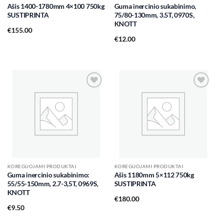
Ašis 1400-1780mm 4×100 750kg
Guma inercinio sukabinimo,
SUSTIPRINTA
75/80-130mm, 3.5T, 0970S,
KNOTT
€
155.00
€
12.00
Add to
Add to
wishlist
wishlist
KOREGUOJAMI PRODUKTAI
KOREGUOJAMI PRODUKTAI
Guma inercinio sukabinimo:
Ašis 1180mm 5×112 750kg
55/55-150mm, 2.7-3,5T, 0969S,
SUSTIPRINTA
KNOTT
€
180.00
€
9.50