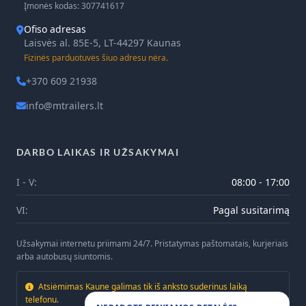
Įmonės kodas: 307741617
Ofiso adresas
Laisvės al. 85E-5, LT-44297 Kaunas
Fizinės parduotuvės šiuo adresu nėra.
+370 609 21938
info@mtrailers.lt
DARBO LAIKAS IR UŽSAKYMAI
I - V:
08:00 - 17:00
VI:
Pagal susitarimą
Užsakymai internetu priimami 24/7. Pristatymas paštomatais, kurjeriais
arba autobusų siuntomis.
Atsiėmimas Kaune galimas tik iš anksto suderinus laiką
telefonu.