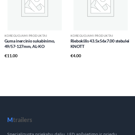
KOREGUOJAMI PRODUKTAI
KOREGUOJAMI PRODUKTAI
Guma inercinio sukabinimo,
Riebokšlis 43.5x56x7.00 stebulei
49/57-127mm, AL-KO
KNOTT
€
11.00
€
4.00
M
trailers
Specializuota priekabų dalių, LED apšvietimo ir priedų