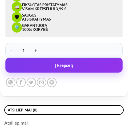
FIKSUOTAS PRISTATYMAS
VISAM KREPŠELIUI 3,99 €
SAUGUS
🛡
ATSISKAITYMAS
GARANTUOTA
100% KOKYBĖ
produkto kiekis: Energoakumuliatorius Spyruoklinis, 3.5T, 6G5144.
Į krepšelį
ATSILIEPIMAI (0)
Atsiliepimai