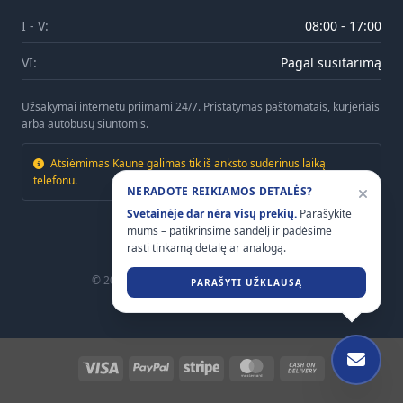
I - V:
08:00 - 17:00
VI:
Pagal susitarimą
Užsakymai internetu priimami 24/7. Pristatymas paštomatais, kurjeriais
arba autobusų siuntomis.
Atsiėmimas Kaune galimas tik iš anksto suderinus laiką
telefonu.
NERADOTE REIKIAMOS DETALĖS?
Svetainėje dar nėra visų prekių.
Parašykite
mums – patikrinsime sandėlį ir padėsime
rasti tinkamą detalę ar analogą.
© 2026
Mtrailers.lt
. Visos teisės saugomos.
PARAŠYTI UŽKLAUSĄ
Visa
PayPal
Stripe
MasterCard
Cash