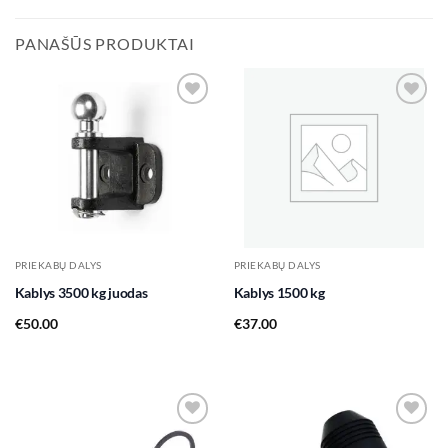
PANAŠŪS PRODUKTAI
Add to
Add to
wishlist
wishlist
PRIEKABŲ DALYS
PRIEKABŲ DALYS
Kablys 3500 kg juodas
Kablys 1500 kg
€
50.00
€
37.00
Add to
Add to