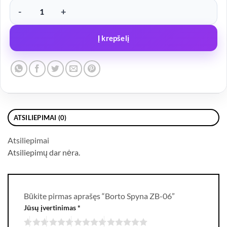
produkto kiekis: Borto Spyna ZB-06
Į krepšelį
ATSILIEPIMAI (0)
Atsiliepimai
Atsiliepimų dar nėra.
Būkite pirmas aprašęs “Borto Spyna ZB-06”
Jūsų įvertinimas
*