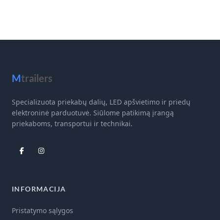
M
trailers
Specializuota priekabų dalių, LED apšvietimo ir priedų
elektroninė parduotuvė. Siūlome patikimą įrangą
priekaboms, transportui ir technikai.
INFORMACIJA
Pristatymo sąlygos