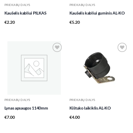
PRIEKABŲ DALYS
PRIEKABŲ DALYS
Kaušelis kabliui PILKAS
Kaušelis kabliui guminis AL-KO
€
2.20
€
5.20
Add to
Add to
wishlist
wishlist
PRIEKABŲ DALYS
PRIEKABŲ DALYS
Lynas apsaugos 1140mm
Kištuko laikiklis AL-KO
€
7.00
€
4.00