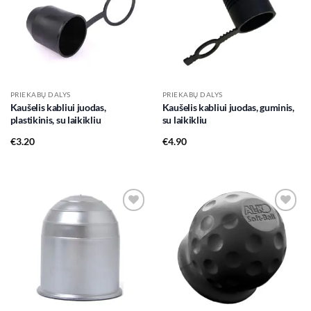
wishlist
wishlist
PRIEKABŲ DALYS
PRIEKABŲ DALYS
Kaušelis kabliui juodas,
Kaušelis kabliui juodas, guminis,
plastikinis, su laikikliu
su laikikliu
€
3.20
€
4.90
Add to
Add to
wishlist
wishlist