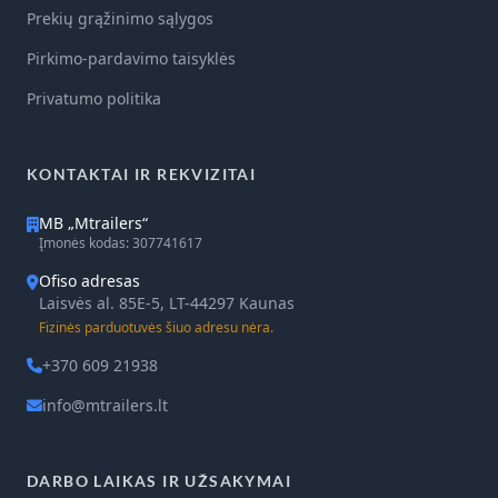
Prekių grąžinimo sąlygos
Pirkimo-pardavimo taisyklės
Privatumo politika
KONTAKTAI IR REKVIZITAI
MB „Mtrailers“
Įmonės kodas: 307741617
Ofiso adresas
Laisvės al. 85E-5, LT-44297 Kaunas
Fizinės parduotuvės šiuo adresu nėra.
+370 609 21938
info@mtrailers.lt
DARBO LAIKAS IR UŽSAKYMAI