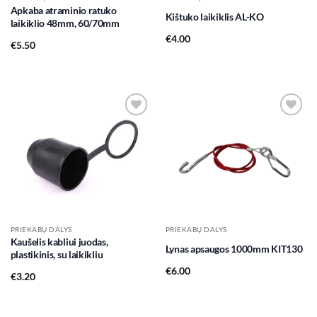
Apkaba atraminio ratuko
Kištuko laikiklis AL-KO
laikiklio 48mm, 60/70mm
€
4.00
€
5.50
Add to
Add to
wishlist
wishlist
PRIEKABŲ DALYS
PRIEKABŲ DALYS
Kaušelis kabliui juodas,
Lynas apsaugos 1000mm KIT130
plastikinis, su laikikliu
€
6.00
€
3.20