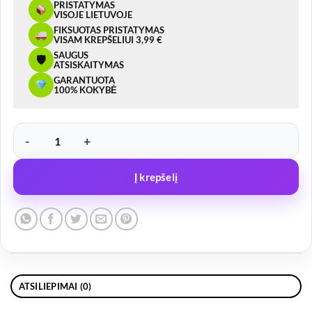
PRISTATYMAS
VISOJE LIETUVOJE
FIKSUOTAS PRISTATYMAS
VISAM KREPŠELIUI 3,99 €
SAUGUS
🛡
ATSISKAITYMAS
GARANTUOTA
100% KOKYBĖ
produkto kiekis: Borto užrakto kilpa Z-09
Į krepšelį
ATSILIEPIMAI (0)