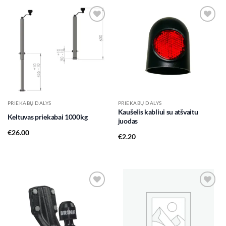
Add to
Add to
wishlist
wishlist
PRIEKABŲ DALYS
PRIEKABŲ DALYS
Kaušelis kabliui su atšvaitu
Keltuvas priekabai 1000kg
juodas
€
26.00
€
2.20
Add to
Add to
wishlist
wishlist