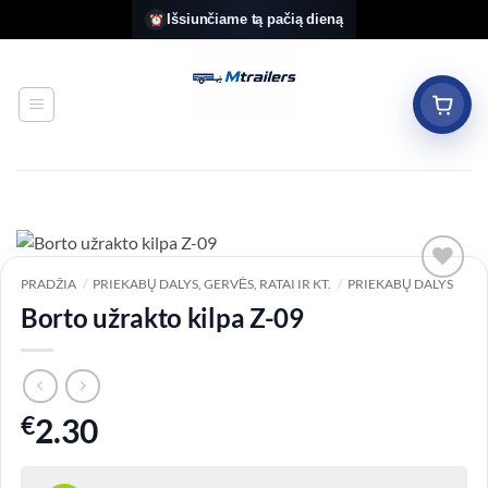
Skip
Išsiunčiame tą pačią dieną
to
content
PRADŽIA
/
PRIEKABŲ DALYS, GERVĖS, RATAI IR KT.
/
PRIEKABŲ DALYS
Add to
Borto užrakto kilpa Z-09
wishlist
€
2.30