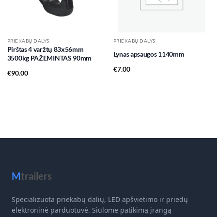
PRIEKABŲ DALYS
PRIEKABŲ DALYS
Pirštas 4 varžtų 83x56mm
Lynas apsaugos 1140mm
3500kg PAŽEMINTAS 90mm
€
7.00
€
90.00
M
trailers
Specializuota priekabų dalių, LED apšvietimo ir priedų
elektroninė parduotuvė. Siūlome patikimą įrangą