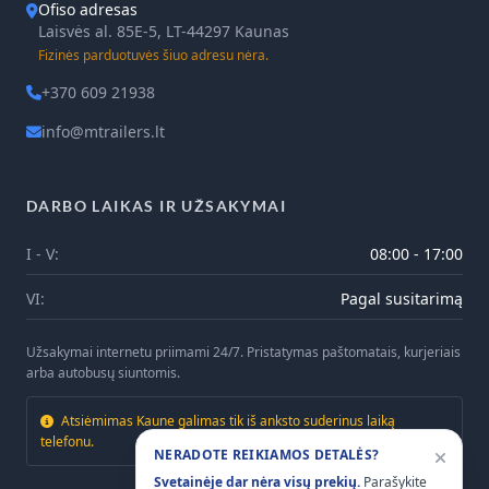
Ofiso adresas
Laisvės al. 85E-5, LT-44297 Kaunas
Fizinės parduotuvės šiuo adresu nėra.
+370 609 21938
info@mtrailers.lt
DARBO LAIKAS IR UŽSAKYMAI
I - V:
08:00 - 17:00
VI:
Pagal susitarimą
Užsakymai internetu priimami 24/7. Pristatymas paštomatais, kurjeriais
arba autobusų siuntomis.
Atsiėmimas Kaune galimas tik iš anksto suderinus laiką
telefonu.
NERADOTE REIKIAMOS DETALĖS?
Svetainėje dar nėra visų prekių.
Parašykite