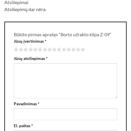
Atsiliepimai
Atsiliepimų dar nėra.
Būkite pirmas aprašęs “Borto užrakto kilpa Z-09”
Jūsų įvertinimas
*
Jūsų atsiliepimas
*
Pavadinimas
*
El. paštas
*