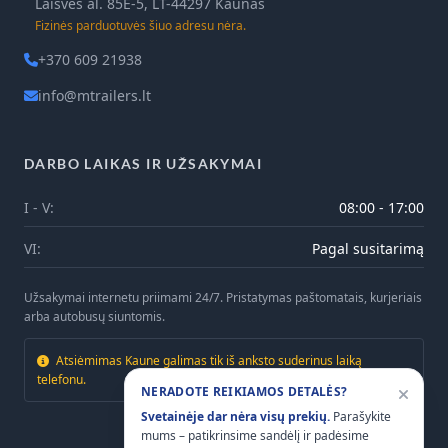
Laisvės al. 85E-5, LT-44297 Kaunas
Fizinės parduotuvės šiuo adresu nėra.
+370 609 21938
info@mtrailers.lt
DARBO LAIKAS IR UŽSAKYMAI
I - V:
08:00 - 17:00
VI:
Pagal susitarimą
Užsakymai internetu priimami 24/7. Pristatymas paštomatais, kurjeriais
arba autobusų siuntomis.
Atsiėmimas Kaune galimas tik iš anksto suderinus laiką
telefonu.
NERADOTE REIKIAMOS DETALĖS?
Svetainėje dar nėra visų prekių.
Parašykite
mums – patikrinsime sandėlį ir padėsime