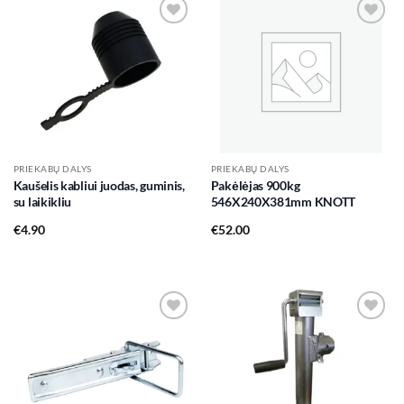
Add to
Add to
wishlist
wishlist
PRIEKABŲ DALYS
PRIEKABŲ DALYS
Kaušelis kabliui juodas, guminis,
Pakėlėjas 900kg
su laikikliu
546X240X381mm KNOTT
€
4.90
€
52.00
Add to
Add to
wishlist
wishlist