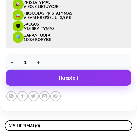
PRISTATYMAS
VISOJE LIETUVOJE
FIKSUOTAS PRISTATYMAS
VISAM KREPŠELIUI 3,99 €
SAUGUS
🛡
ATSISKAITYMAS
GARANTUOTA
100% KOKYBĖ
produkto kiekis: Borto užrakto kilpa Z-03
Į krepšelį
ATSILIEPIMAI (0)