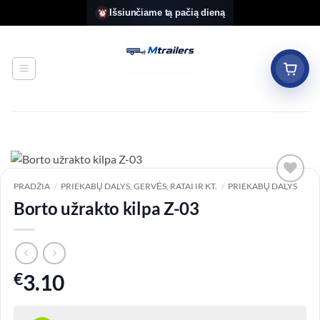
Skip
Išsiunčiame tą pačią dieną
to
content
PRADŽIA
/
PRIEKABŲ DALYS, GERVĖS, RATAI IR KT.
/
PRIEKABŲ DALYS
Add to
Borto užrakto kilpa Z-03
wishlist
€
3.10