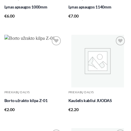
Lynas apsaugos 1000mm
Lynas apsaugos 1140mm
€
6.00
€
7.00
Add to
Add to
wishlist
wishlist
PRIEKABŲ DALYS
PRIEKABŲ DALYS
Borto užrakto kilpa Z-01
Kaušelis kabliui JUODAS
€
2.00
€
2.20