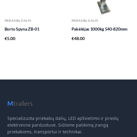
PRIEKABŲ DALYS
PRIEKABŲ DALYS
Borto Spyna ZB-01
Pakėlėjas 1000kg 540-820mm
€
5.00
€
48.00
M
trailers
Specializuota priekabų dalių, LED apšvietimo ir priedų
elektroninė parduotuvė. Siūlome patikimą įrangą
priekaboms, transportui ir technikai.