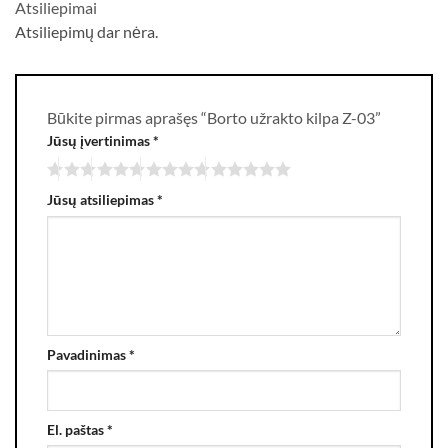
Atsiliepimai
Atsiliepimų dar nėra.
Būkite pirmas aprašęs “Borto užrakto kilpa Z-03”
Jūsų įvertinimas
*
Jūsų atsiliepimas
*
Pavadinimas
*
El. paštas
*