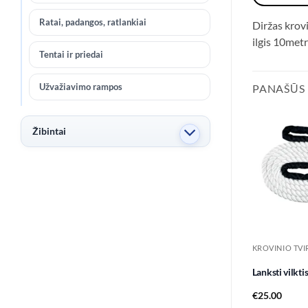
Ratai, padangos, ratlankiai
Diržas krovi
ilgis 10met
Tentai ir priedai
Užvažiavimo rampos
PANAŠŪS
Žibintai
Lanksti vilkti
€
25.00