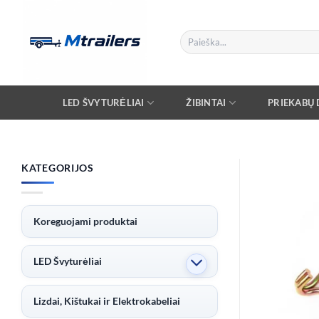
Skip
to
Ieškoti:
content
LED ŠVYTURĖLIAI
ŽIBINTAI
PRIEKABŲ D
KATEGORIJOS
Koreguojami produktai
LED Švyturėliai
Lizdai, Kištukai ir Elektrokabeliai