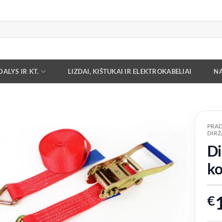
ALYS IR KT.
LIZDAI, KIŠTUKAI IR ELEKTROKABELIAI
NA
PRAD
DIRŽA
Add to
Di
wishlist
ko
€