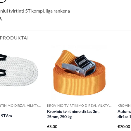
niui tvirtinti 5T kompl. ilga rankena
rų
 PRODUKTAI
Add to
Add to
wishlist
wishlist
KROVINIO TVIRTINIMO DIRŽAI, VILKTYS IR PRIEDAI
KROVINIO TVIRTINIMO DIRŽAI, VILKTYS IR PRIEDAI
Krovinio tvirtinimo diržas 3m,
Automat
s 9T 6m
25mm, 250 kg
diržas 
€
5.00
€
70.00