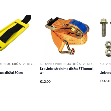
Add to
Add to
wishlist
wishlist
KROVINIO TVIRTINIMO DIRŽAI, VILKTYS IR PRIEDAI
KROVINIO TVIRTINIMO DIRŽAI, VILKTYS IR PRIEDAI
Krovinio tvirtinimo diržas 5T kompl.
ga diržui 50cm
Universa
4m
€
14.50
€
12.00