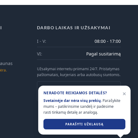
I
DARBO LAIKAS IR UŽSAKYMAI
I - V:
08:00 - 17:00
VI:
Pagal susitarimą
 Kaunas
Užsakymai internetu priimami 24/7. Pristatymas
ėra.
paštomatais, kurjeriais arba autobusų siuntomis.
Atsiėmimas Kaune galimas tik iš anksto
NERADOTE REIKIAMOS DETALĖS?
suderinus laiką telefonu.
Svetainėje dar nėra visų prekių.
Parašykite
mums – patikrinsime sandėlį ir padėsime
rasti tinkamą detalę ar analogą.
PARAŠYTI UŽKLAUSĄ