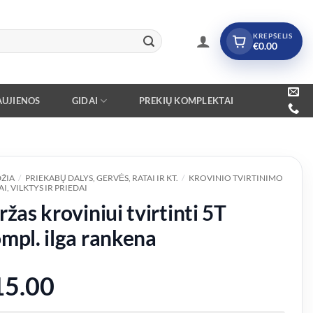
KREPŠELIS
€
0.00
UJIENOS
GIDAI
PREKIŲ KOMPLEKTAI
ŽIA
/
PRIEKABŲ DALYS, GERVĖS, RATAI IR KT.
/
KROVINIO TVIRTINIMO
I, VILKTYS IR PRIEDAI
ržas kroviniui tvirtinti 5T
mpl. ilga rankena
15.00