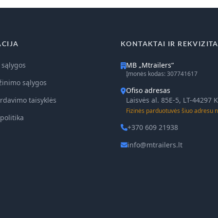
CIJA
KONTAKTAI IR REKVIZITA
 sąlygos
MB „Mtrailers“
Įmonės kodas: 307741617
žinimo sąlygos
Ofiso adresas
rdavimo taisyklės
Laisvės al. 85E-5, LT-44297
Fizinės parduotuvės šiuo adresu n
politika
+370 609 21938
info@mtrailers.lt