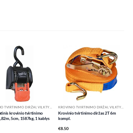
Add to
Add to
wishlist
wishlist
KROVINIO TVIRTINIMO DIRŽAI, VILKTYS IR PRIEDAI
KROVINIO TVIRTINIMO DIRŽAI, VILKTYS IR PRIEDAI
inis krovinio tvirtinimo
Krovinio tvirtinimo diržas 2T 6m
1,82m, 5cm, 1587kg, 1 kablys
kompl.
€
8.50