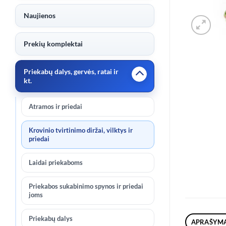
Naujienos
Prekių komplektai
Priekabų dalys, gervės, ratai ir
kt.
Atramos ir priedai
Krovinio tvirtinimo diržai, vilktys ir
priedai
Laidai priekaboms
Priekabos sukabinimo spynos ir priedai
joms
Priekabų dalys
APRAŠYM