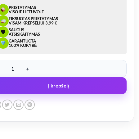
PRISTATYMAS
VISOJE LIETUVOJE
FIKSUOTAS PRISTATYMAS
VISAM KREPŠELIUI 3,99 €
SAUGUS
🛡
ATSISKAITYMAS
GARANTUOTA
100% KOKYBĖ
kto kiekis: Diržas kroviniui tvirtinti 5T kompl. ilga rankena
Į krepšelį