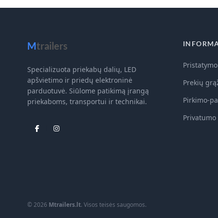
INFORMA
M
trailers
Pristatymo
Specializuota priekabų dalių, LED
apšvietimo ir priedų elektroninė
Prekių grą
parduotuvė. Siūlome patikimą įrangą
Pirkimo-pa
priekaboms, transportui ir technikai.
Privatumo 
© 2026
Mtrailers.lt
. Visos teisės saugomos.