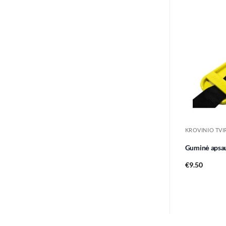
Guminė apsau
€
9.50