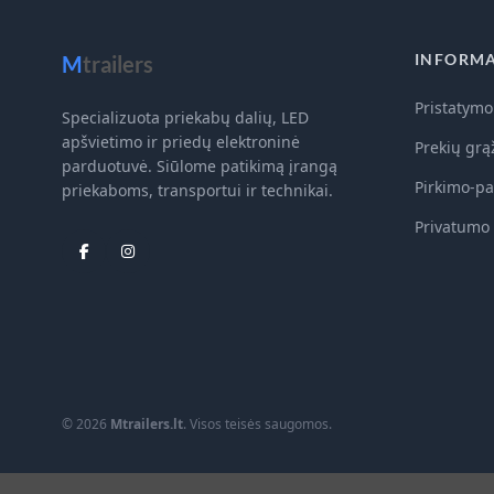
INFORMA
M
trailers
Pristatymo
Specializuota priekabų dalių, LED
apšvietimo ir priedų elektroninė
Prekių grą
parduotuvė. Siūlome patikimą įrangą
Pirkimo-pa
priekaboms, transportui ir technikai.
Privatumo 
© 2026
Mtrailers.lt
. Visos teisės saugomos.