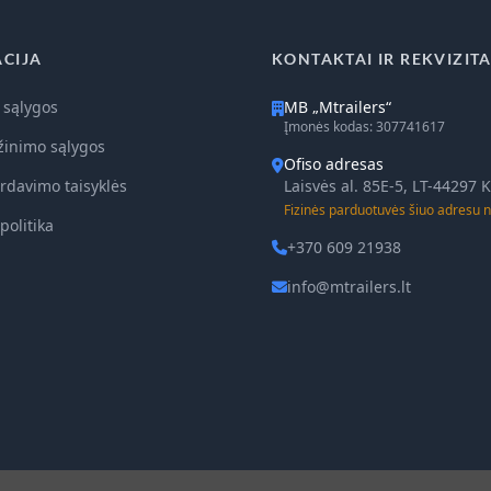
CIJA
KONTAKTAI IR REKVIZITA
 sąlygos
MB „Mtrailers“
Įmonės kodas: 307741617
žinimo sąlygos
Ofiso adresas
rdavimo taisyklės
Laisvės al. 85E-5, LT-44297
Fizinės parduotuvės šiuo adresu n
politika
+370 609 21938
info@mtrailers.lt