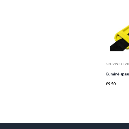
Guminė apsau
€
9.50