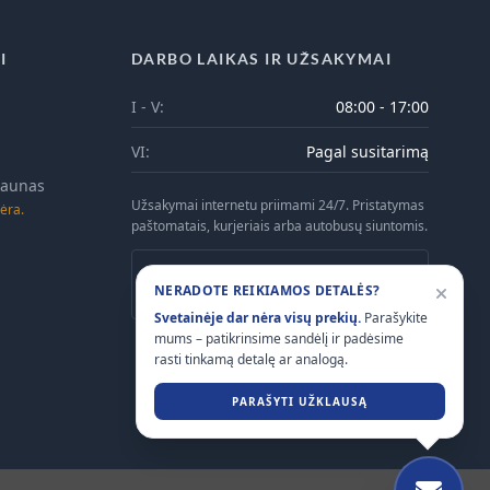
I
DARBO LAIKAS IR UŽSAKYMAI
I - V:
08:00 - 17:00
VI:
Pagal susitarimą
 Kaunas
Užsakymai internetu priimami 24/7. Pristatymas
ėra.
paštomatais, kurjeriais arba autobusų siuntomis.
Atsiėmimas Kaune galimas tik iš anksto
NERADOTE REIKIAMOS DETALĖS?
suderinus laiką telefonu.
Svetainėje dar nėra visų prekių.
Parašykite
mums – patikrinsime sandėlį ir padėsime
rasti tinkamą detalę ar analogą.
PARAŠYTI UŽKLAUSĄ