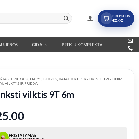
KREPŠELIS
€
0.00
UJIENOS
GIDAI
PREKIŲ KOMPLEKTAI
ŽIA
/
PRIEKABŲ DALYS, GERVĖS, RATAI IR KT.
/
KROVINIO TVIRTINIMO
I, VILKTYS IR PRIEDAI
nksti vilktis 9T 6m
25.00
PRISTATYMAS