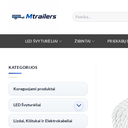
Skip
to
Ieškoti:
content
LED ŠVYTURĖLIAI
ŽIBINTAI
PRIEKABŲ D
KATEGORIJOS
Koreguojami produktai
LED Švyturėliai
Lizdai, Kištukai ir Elektrokabeliai