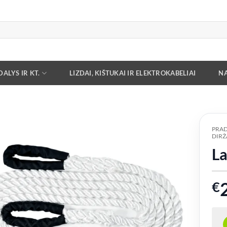
ALYS IR KT.
LIZDAI, KIŠTUKAI IR ELEKTROKABELIAI
NA
PRAD
DIRŽA
Add to
La
wishlist
€