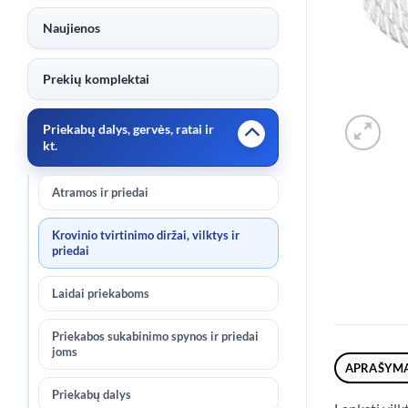
Naujienos
Prekių komplektai
Priekabų dalys, gervės, ratai ir
kt.
Atramos ir priedai
Krovinio tvirtinimo diržai, vilktys ir
priedai
Laidai priekaboms
Priekabos sukabinimo spynos ir priedai
joms
APRAŠYM
Priekabų dalys