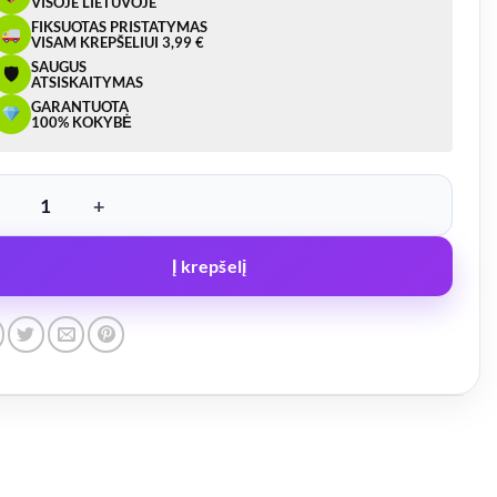
VISOJE LIETUVOJE
FIKSUOTAS PRISTATYMAS
VISAM KREPŠELIUI 3,99 €
SAUGUS
🛡
ATSISKAITYMAS
GARANTUOTA
100% KOKYBĖ
ukto kiekis: Lanksti vilktis 9T 6m
Į krepšelį