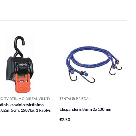
Add to
Add to
wishlist
wishlist
KROVINIO TVIRTINIMO DIRŽAI, VILKTYS IR PRIEDAI
TENTAI IR PRIEDAI
inis krovinio tvirtinimo
Ekspanderis 8mm 2x100mm
1,82m, 5cm, 1587kg, 1 kablys
€
2.50