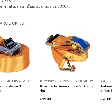
tis 9T 6m
mei, atspari trinčiai, trūkimo riba 9000kg
 PRODUKTAI
Add to
Add to
wishlist
wishlist
KROVINIO TVIRTINIMO DIRŽAI, VILKTYS IR PRIEDAI
KROVINIO TVIRTINIMO DIRŽAI, VILKTYS IR PRIEDAI
tinimo diržas 3m,
Krovinio tvirtinimo diržas 5T kompl.
Automat
g
4m
diržas 
€
12.00
€
70.00