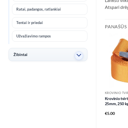
Lanksti vilk
Atspari drėg
Ratai, padangos, ratlankiai
Tentai ir priedai
PANAŠŪS
Užvažiavimo rampos
Žibintai
Krovinio tvir
25mm, 250 k
€
5.00