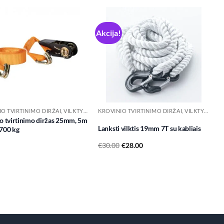
Akcija!
Add to
Add to
wishlist
wishlist
KROVINIO TVIRTINIMO DIRŽAI, VILKTYS IR PRIEDAI
KROVINIO TVIRTINIMO DIRŽAI, VILKTYS IR PRIEDAI
o tvirtinimo diržas 25mm, 5m
Lanksti vilktis 19mm 7T su kabliais
700 kg
Original
Current
€
30.00
€
28.00
price
price
was:
is:
€30.00.
€28.00.