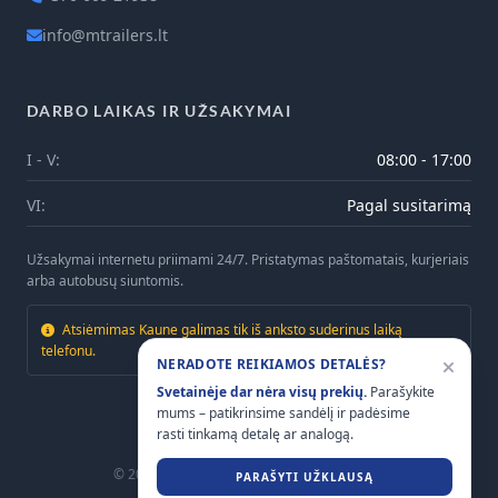
info@mtrailers.lt
DARBO LAIKAS IR UŽSAKYMAI
I - V:
08:00 - 17:00
VI:
Pagal susitarimą
Užsakymai internetu priimami 24/7. Pristatymas paštomatais, kurjeriais
arba autobusų siuntomis.
Atsiėmimas Kaune galimas tik iš anksto suderinus laiką
telefonu.
NERADOTE REIKIAMOS DETALĖS?
Svetainėje dar nėra visų prekių.
Parašykite
mums – patikrinsime sandėlį ir padėsime
rasti tinkamą detalę ar analogą.
© 2026
Mtrailers.lt
. Visos teisės saugomos.
PARAŠYTI UŽKLAUSĄ