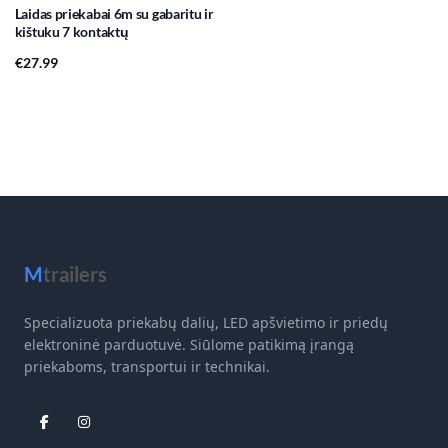
Laidas priekabai 6m su gabaritu ir
kištuku 7 kontaktų
€
27.99
M
trailers
Specializuota priekabų dalių, LED apšvietimo ir priedų
elektroninė parduotuvė. Siūlome patikimą įrangą
priekaboms, transportui ir technikai.