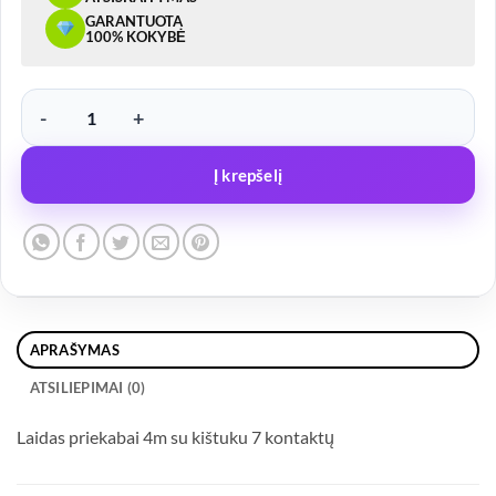
GARANTUOTA
100% KOKYBĖ
produkto kiekis: Laidas priekabai 4m su kištuku 7 kontaktų
Į krepšelį
APRAŠYMAS
ATSILIEPIMAI (0)
Laidas priekabai 4m su kištuku 7 kontaktų