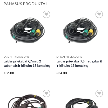
PANAŠŪS PRODUKTAI
Add to
Add to
wishlist
wishlist
LAIDAI PRIEKABOMS
LAIDAI PRIEKABOMS
Laidas priekabai 7,7m su 2
Laidas priekabai 7,5m su gabarit
gabaritais ir kištuku 13 kontaktų
ir kištuku 13 kontaktų
€
36.00
€
34.00
Add to
Add to
wishlist
wishlist