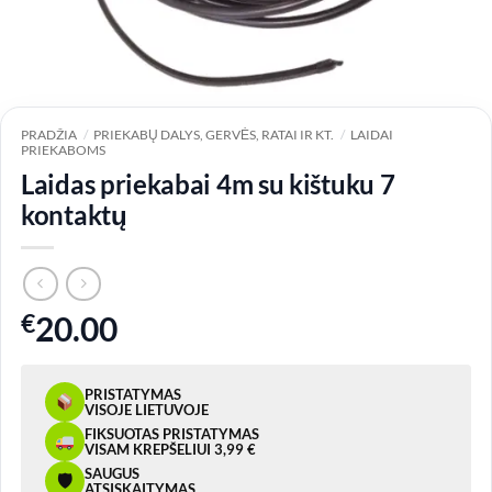
PRADŽIA
/
PRIEKABŲ DALYS, GERVĖS, RATAI IR KT.
/
LAIDAI
PRIEKABOMS
Laidas priekabai 4m su kištuku 7
kontaktų
€
20.00
PRISTATYMAS
VISOJE LIETUVOJE
FIKSUOTAS PRISTATYMAS
VISAM KREPŠELIUI 3,99 €
SAUGUS
🛡
ATSISKAITYMAS