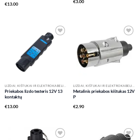
€
3.00
€
13.00
Add to
Add to
wishlist
wishlist
LIZDAI, KIŠTUKAI IR ELEKTROKABELIAI
LIZDAI, KIŠTUKAI IR ELEKTROKABELIAI
Priekabos lizdo testeris 12V 13
Metalinis priekabos kištukas 12V
kontaktų
P
€
13.00
€
2.90