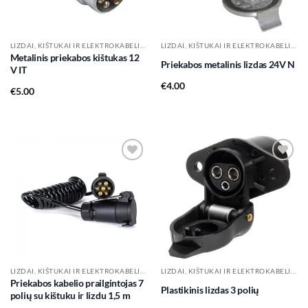
LIZDAI, KIŠTUKAI IR ELEKTROKABELIAI
LIZDAI, KIŠTUKAI IR ELEKTROKABELIAI
Metalinis priekabos kištukas 12
Priekabos metalinis lizdas 24V N
V IT
€
4.00
€
5.00
Add to
Add to
wishlist
wishlist
LIZDAI, KIŠTUKAI IR ELEKTROKABELIAI
LIZDAI, KIŠTUKAI IR ELEKTROKABELIAI
Priekabos kabelio prailgintojas 7
Plastikinis lizdas 3 polių
polių su kištuku ir lizdu 1,5 m