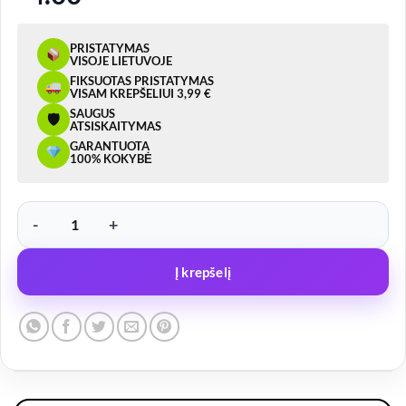
PRISTATYMAS
VISOJE LIETUVOJE
FIKSUOTAS PRISTATYMAS
VISAM KREPŠELIUI 3,99 €
SAUGUS
🛡
ATSISKAITYMAS
GARANTUOTA
100% KOKYBĖ
produkto kiekis: Priekabos kištukas 12 V plastikinis
Į krepšelį