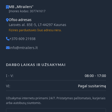
MB „Mtrailers“
Įmonės kodas: 307741617
Ofiso adresas
Laisvės al. 85E-5, LT-44297 Kaunas
Fizinės parduotuvės šiuo adresu nėra.
+370 609 21938
info@mtrailers.lt
DARBO LAIKAS IR UŽSAKYMAI
I - V:
08:00 - 17:00
VI:
Pagal susitarimą
Užsakymai internetu priimami 24/7. Pristatymas paštomatais, kurjeriais
arba autobusų siuntomis.