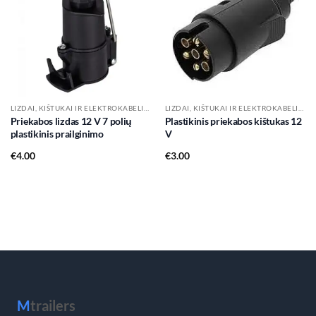
Add to
Add to
wishlist
wishlist
LIZDAI, KIŠTUKAI IR ELEKTROKABELIAI
LIZDAI, KIŠTUKAI IR ELEKTROKABELIAI
Priekabos lizdas 12 V 7 polių
Plastikinis priekabos kištukas 12
plastikinis prailginimo
V
€
4.00
€
3.00
M
trailers