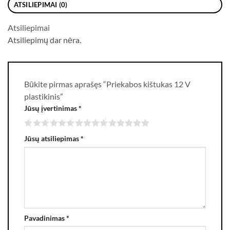
ATSILIEPIMAI (0)
Atsiliepimai
Atsiliepimų dar nėra.
Būkite pirmas aprašęs “Priekabos kištukas 12 V
plastikinis”
Jūsų įvertinimas
*
Jūsų atsiliepimas
*
Pavadinimas
*