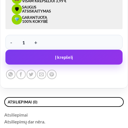
VISAM KREPŠELIUI 3,99 €
SAUGUS
🛡
ATSISKAITYMAS
GARANTUOTA
100% KOKYBĖ
produkto kiekis: Metalinis priekabos lizdas 12 V P
Į krepšelį
ATSILIEPIMAI (0)
Atsiliepimai
Atsiliepimų dar nėra.