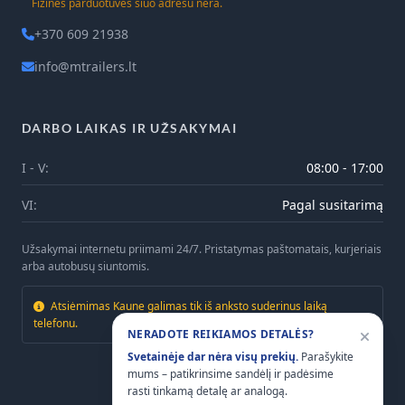
Fizinės parduotuvės šiuo adresu nėra.
+370 609 21938
info@mtrailers.lt
DARBO LAIKAS IR UŽSAKYMAI
I - V:
08:00 - 17:00
VI:
Pagal susitarimą
Užsakymai internetu priimami 24/7. Pristatymas paštomatais, kurjeriais
arba autobusų siuntomis.
Atsiėmimas Kaune galimas tik iš anksto suderinus laiką
telefonu.
NERADOTE REIKIAMOS DETALĖS?
Svetainėje dar nėra visų prekių.
Parašykite
mums – patikrinsime sandėlį ir padėsime
rasti tinkamą detalę ar analogą.