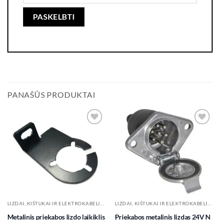
PANAŠŪS PRODUKTAI
Add to
Add to
wishlist
wishlist
LIZDAI, KIŠTUKAI IR ELEKTROKABELIAI
LIZDAI, KIŠTUKAI IR ELEKTROKABELIAI
Metalinis priekabos lizdo laikiklis
Priekabos metalinis lizdas 24V N