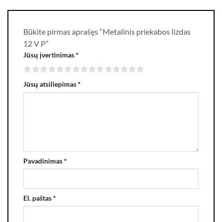
Būkite pirmas aprašęs “Metalinis priekabos lizdas
12 V P”
Jūsų įvertinimas
*
Jūsų atsiliepimas
*
Pavadinimas
*
El. paštas
*