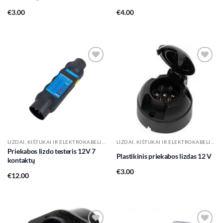
€
3.00
€
4.00
Add to
Add to
wishlist
wishlist
LIZDAI, KIŠTUKAI IR ELEKTROKABELIAI
LIZDAI, KIŠTUKAI IR ELEKTROKABELIAI
Priekabos lizdo testeris 12V 7
Plastikinis priekabos lizdas 12 V
kontaktų
€
3.00
€
12.00