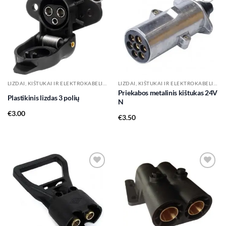
Add to
Add to
wishlist
wishlist
LIZDAI, KIŠTUKAI IR ELEKTROKABELIAI
LIZDAI, KIŠTUKAI IR ELEKTROKABELIAI
Priekabos metalinis kištukas 24V
Plastikinis lizdas 3 polių
N
€
3.00
€
3.50
Add to
Add to
wishlist
wishlist