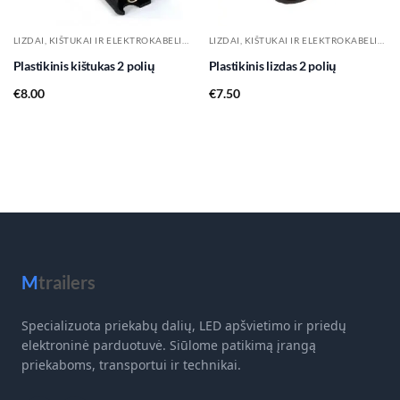
LIZDAI, KIŠTUKAI IR ELEKTROKABELIAI
LIZDAI, KIŠTUKAI IR ELEKTROKABELIAI
Plastikinis kištukas 2 polių
Plastikinis lizdas 2 polių
€
8.00
€
7.50
M
trailers
Specializuota priekabų dalių, LED apšvietimo ir priedų
elektroninė parduotuvė. Siūlome patikimą įrangą
priekaboms, transportui ir technikai.