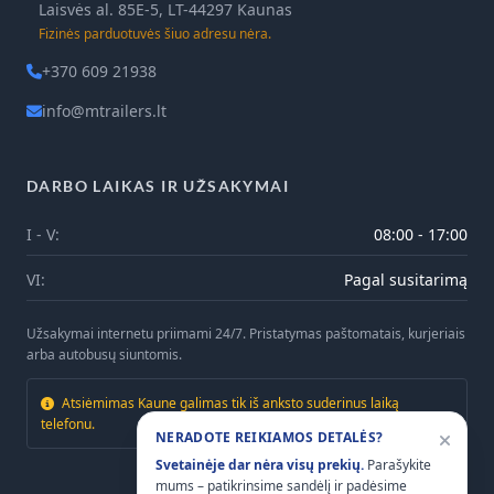
Laisvės al. 85E-5, LT-44297 Kaunas
Fizinės parduotuvės šiuo adresu nėra.
+370 609 21938
info@mtrailers.lt
DARBO LAIKAS IR UŽSAKYMAI
I - V:
08:00 - 17:00
VI:
Pagal susitarimą
Užsakymai internetu priimami 24/7. Pristatymas paštomatais, kurjeriais
arba autobusų siuntomis.
Atsiėmimas Kaune galimas tik iš anksto suderinus laiką
telefonu.
NERADOTE REIKIAMOS DETALĖS?
Svetainėje dar nėra visų prekių.
Parašykite
mums – patikrinsime sandėlį ir padėsime