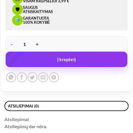
VISAM KREPŠELIUI 3,99 €
SAUGUS
🛡
ATSISKAITYMAS
GARANTUOTA
100% KOKYBĖ
produkto kiekis: Priekabos lizdas 12V/13 polių
Į krepšelį
ATSILIEPIMAI (0)
Atsiliepimai
Atsiliepimų dar nėra.