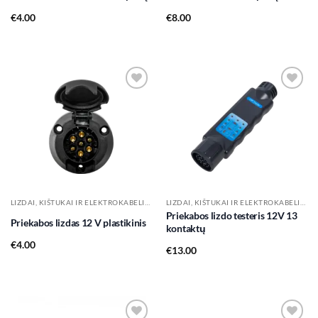
€
4.00
€
8.00
Add to
Add to
wishlist
wishlist
LIZDAI, KIŠTUKAI IR ELEKTROKABELIAI
LIZDAI, KIŠTUKAI IR ELEKTROKABELIAI
Priekabos lizdo testeris 12V 13
Priekabos lizdas 12 V plastikinis
kontaktų
€
4.00
€
13.00