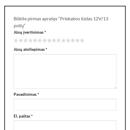
Būkite pirmas aprašęs “Priekabos lizdas 12V/13
polių”
Jūsų įvertinimas
*
Jūsų atsiliepimas
*
Pavadinimas
*
El. paštas
*