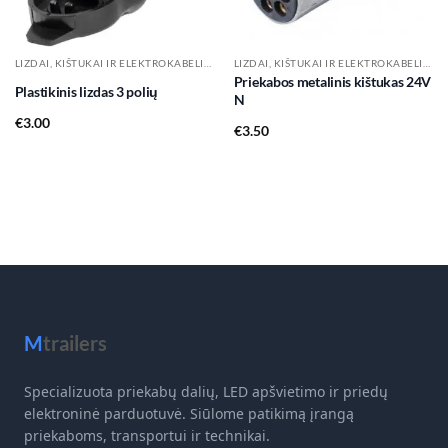
LIZDAI, KIŠTUKAI IR ELEKTROKABELIAI
LIZDAI, KIŠTUKAI IR ELEKTROKABELIAI
Priekabos metalinis kištukas 24V
Plastikinis lizdas 3 polių
N
€
3.00
€
3.50
M
trailers
Specializuota priekabų dalių, LED apšvietimo ir priedų
elektroninė parduotuvė. Siūlome patikimą įrangą
priekaboms, transportui ir technikai.