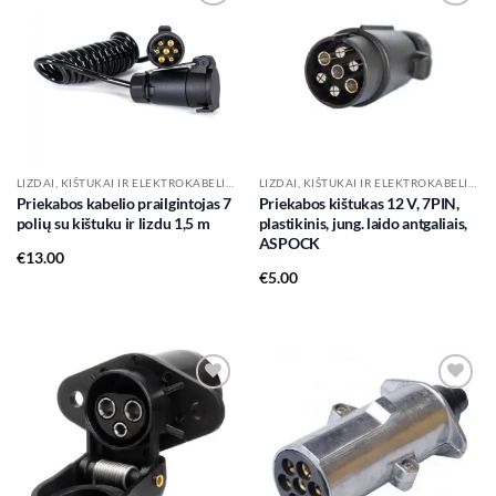
Add to
Add to
wishlist
wishlist
LIZDAI, KIŠTUKAI IR ELEKTROKABELIAI
LIZDAI, KIŠTUKAI IR ELEKTROKABELIAI
Priekabos kabelio prailgintojas 7
Priekabos kištukas 12 V, 7PIN,
polių su kištuku ir lizdu 1,5 m
plastikinis, jung. laido antgaliais,
ASPOCK
€
13.00
€
5.00
Add to
Add to
wishlist
wishlist