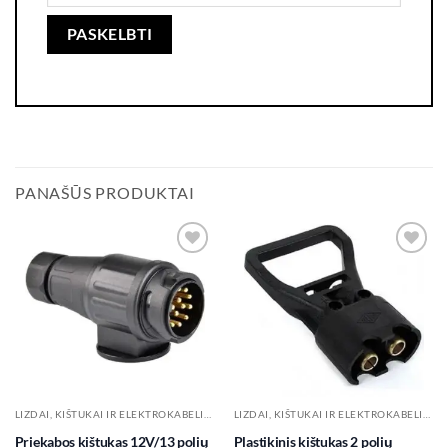
PANAŠŪS PRODUKTAI
Add to
Add to
wishlist
wishlist
LIZDAI, KIŠTUKAI IR ELEKTROKABELIAI
LIZDAI, KIŠTUKAI IR ELEKTROKABELIAI
Priekabos kištukas 12V/13 polių
Plastikinis kištukas 2 polių