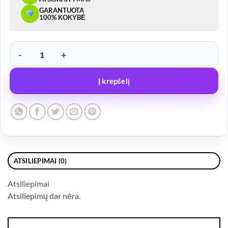
GARANTUOTA
100% KOKYBĖ
produkto kiekis: Priekabos kabelio prailgintojas 7 polių su kištuku ir
Į krepšelį
ATSILIEPIMAI (0)
Atsiliepimai
Atsiliepimų dar nėra.