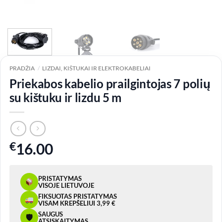
PRADŽIA
/
LIZDAI, KIŠTUKAI IR ELEKTROKABELIAI
Priekabos kabelio prailgintojas 7 polių
su kištuku ir lizdu 5 m
€
16.00
PRISTATYMAS
VISOJE LIETUVOJE
FIKSUOTAS PRISTATYMAS
VISAM KREPŠELIUI 3,99 €
SAUGUS
🛡
ATSISKAITYMAS