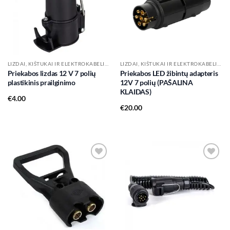
LIZDAI, KIŠTUKAI IR ELEKTROKABELIAI
LIZDAI, KIŠTUKAI IR ELEKTROKABELIAI
Priekabos lizdas 12 V 7 polių
Priekabos LED žibintų adapteris
plastikinis prailginimo
12V 7 polių (PAŠALINA
KLAIDAS)
€
4.00
€
20.00
Add to
Add to
wishlist
wishlist