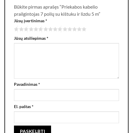
Būkite pirmas aprašęs “Priekabos kabelio
prailgintojas 7 polių su kištuku ir lizdu 5 m”
Jūsų įvertinimas
*
Jūsų atsiliepimas
*
Pavadinimas
*
El. paštas
*