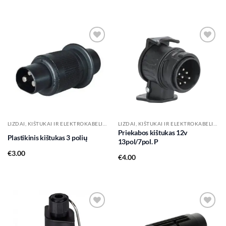
Add to
Add to
wishlist
wishlist
LIZDAI, KIŠTUKAI IR ELEKTROKABELIAI
LIZDAI, KIŠTUKAI IR ELEKTROKABELIAI
Priekabos kištukas 12v
Plastikinis kištukas 3 polių
13pol/7pol. P
€
3.00
€
4.00
Add to
Add to
wishlist
wishlist