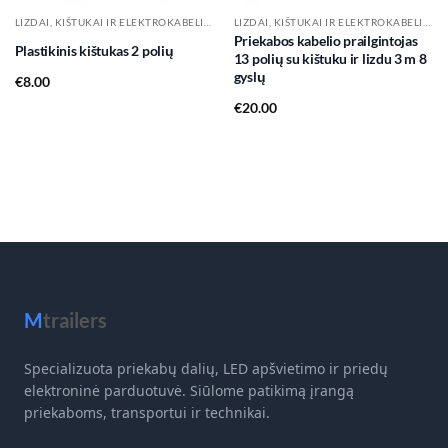
LIZDAI, KIŠTUKAI IR ELEKTROKABELIAI
LIZDAI, KIŠTUKAI IR ELEKTROKABELIAI
Priekabos kabelio prailgintojas
Plastikinis kištukas 2 polių
13 polių su kištuku ir lizdu 3 m 8
gyslų
€
8.00
€
20.00
M
trailers
Specializuota priekabų dalių, LED apšvietimo ir priedų
elektroninė parduotuvė. Siūlome patikimą įrangą
priekaboms, transportui ir technikai.