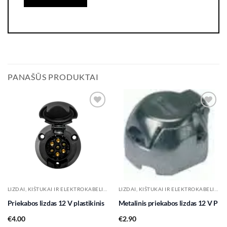
PANAŠŪS PRODUKTAI
Add to
Add to
wishlist
wishlist
LIZDAI, KIŠTUKAI IR ELEKTROKABELIAI
LIZDAI, KIŠTUKAI IR ELEKTROKABELIAI
Priekabos lizdas 12 V plastikinis
Metalinis priekabos lizdas 12 V P
€
4.00
€
2.90