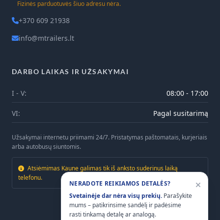
Fizinės parduotuvės šiuo adresu nėra.
+370 609 21938
info@mtrailers.lt
DARBO LAIKAS IR UŽSAKYMAI
I - V:
08:00 - 17:00
VI:
Pagal susitarimą
Užsakymai internetu priimami 24/7. Pristatymas paštomatais, kurjeriais
arba autobusų siuntomis.
Atsiėmimas Kaune galimas tik iš anksto suderinus laiką
telefonu.
NERADOTE REIKIAMOS DETALĖS?
Svetainėje dar nėra visų prekių.
Parašykite
mums – patikrinsime sandėlį ir padėsime
rasti tinkamą detalę ar analogą.