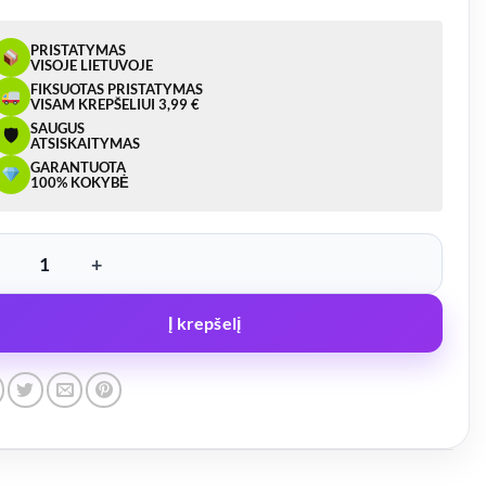
PRISTATYMAS
VISOJE LIETUVOJE
FIKSUOTAS PRISTATYMAS
VISAM KREPŠELIUI 3,99 €
SAUGUS
🛡
ATSISKAITYMAS
GARANTUOTA
100% KOKYBĖ
ukto kiekis: LED švyturėlis 12/24V su magnetu, prisukamas, 3funkcijų, 
Į krepšelį