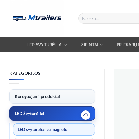
Skip
to
Ieškoti:
content
LED ŠVYTURĖLIAI
ŽIBINTAI
PRIEKABŲ D
KATEGORIJOS
Koreguojami produktai
LED Švyturėliai
LED švyturėliai su magnetu