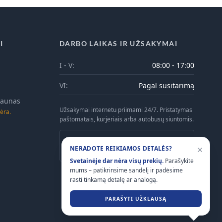
I
DARBO LAIKAS IR UŽSAKYMAI
I - V:
08:00 - 17:00
VI:
Pagal susitarimą
 Kaunas
Užsakymai internetu priimami 24/7. Pristatymas
ėra.
paštomatais, kurjeriais arba autobusų siuntomis.
Atsiėmimas Kaune galimas tik iš anksto
NERADOTE REIKIAMOS DETALĖS?
suderinus laiką telefonu.
Svetainėje dar nėra visų prekių.
Parašykite
mums – patikrinsime sandėlį ir padėsime
rasti tinkamą detalę ar analogą.
PARAŠYTI UŽKLAUSĄ