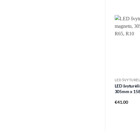
was:
is:
€23.00.
€20.00.
LED ŠVYTURĖL
LED švyturėli
305mm x 158
€
41.00