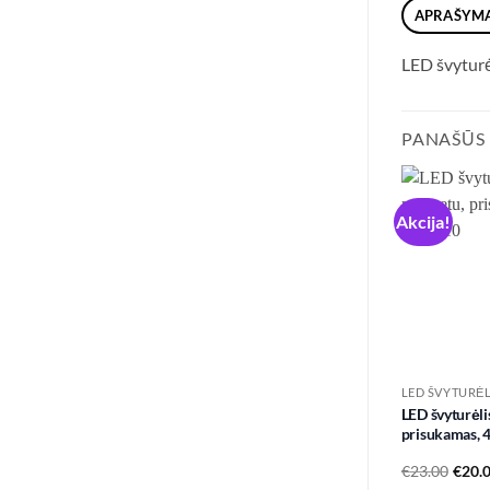
APRAŠYM
LED švyturė
PANAŠŪS
Akcija!
LED ŠVYTURĖL
LED švyturėli
prisukamas,
Original
Current
€
23.00
€
20.
price
price