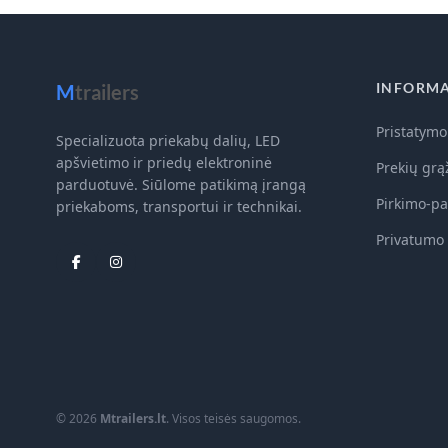
INFORMA
M
trailers
Pristatymo
Specializuota priekabų dalių, LED
apšvietimo ir priedų elektroninė
Prekių grą
parduotuvė. Siūlome patikimą įrangą
Pirkimo-pa
priekaboms, transportui ir technikai.
Privatumo 
© 2026
Mtrailers.lt
. Visos teisės saugomos.