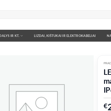
ALYS IR KT.
LIZDAI, KIŠTUKAI IR ELEKTROKABELIAI
NA
PRAD
LE
Add to
wishlist
ma
IP
€