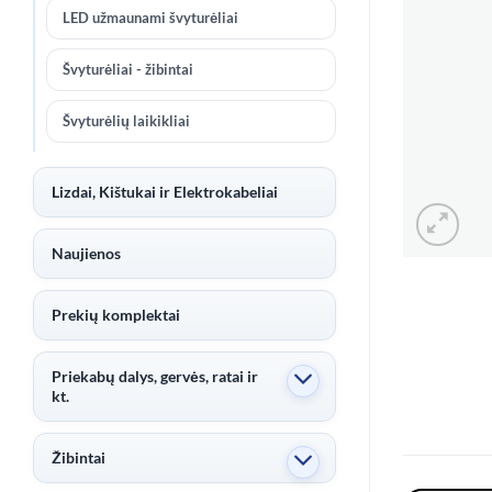
LED užmaunami švyturėliai
Švyturėliai - žibintai
Švyturėlių laikikliai
Lizdai, Kištukai ir Elektrokabeliai
Naujienos
Prekių komplektai
Priekabų dalys, gervės, ratai ir
kt.
Žibintai