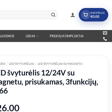
KREPŠELIS
€
0.00
UJIENOS
GIDAI
PREKIŲ KOMPLEKTAI
ŽIA
/
LED ŠVYTURĖLIAI
/
LED ŠVYTURĖLIAI SU MAGNETU
D švyturėlis 12/24V su
gnetu, prisukamas, 3funkcijų,
66
26.00