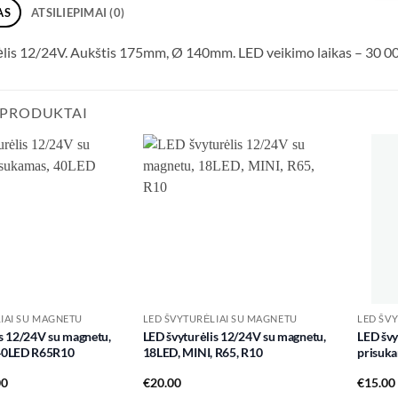
AS
ATSILIEPIMAI (0)
lis 12/24V. Aukštis 175mm, Ø 140mm. LED veikimo laikas – 30 000 
 PRODUKTAI
Add to
Add to
wishlist
wishlist
IAI SU MAGNETU
LED ŠVYTURĖLIAI SU MAGNETU
LED ŠV
s 12/24V su magnetu,
LED švyturėlis 12/24V su magnetu,
LED švy
 40LED R65R10
18LED, MINI, R65, R10
prisuk
00
€
20.00
€
15.00