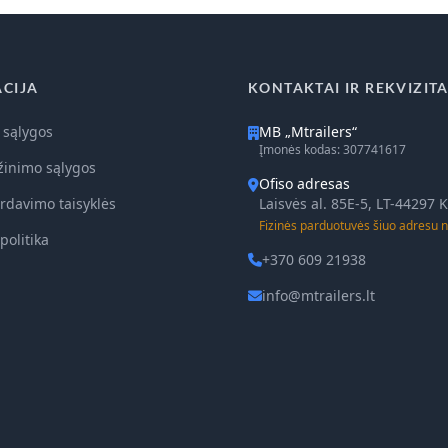
CIJA
KONTAKTAI IR REKVIZITA
 sąlygos
MB „Mtrailers“
Įmonės kodas: 307741617
žinimo sąlygos
Ofiso adresas
rdavimo taisyklės
Laisvės al. 85E-5, LT-44297
Fizinės parduotuvės šiuo adresu n
politika
+370 609 21938
info@mtrailers.lt