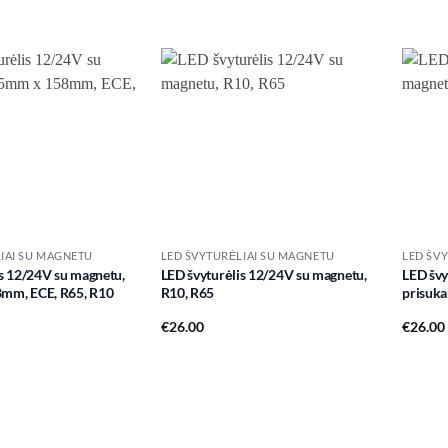
Add to
Add to
wishlist
wishlist
IAI SU MAGNETU
LED ŠVYTURĖLIAI SU MAGNETU
LED ŠV
s 12/24V su magnetu,
LED švyturėlis 12/24V su magnetu,
LED švy
mm, ECE, R65, R10
R10, R65
prisuka
€
26.00
€
26.00