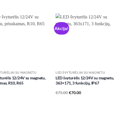
Akcija!
Add to
Add to
wishlist
wishlist
YTURĖLIAI SU MAGNETU
LED ŠVYTURĖLIAI SU MAGNETU
turėlis 12/24V su magnetu,
LED švyturėlis 12/24V su magnetu,
mas, R10, R65
363×171, 3 funkcijų, IP67
Original
Current
€
75.00
€
70.00
price
price
was:
is:
€75.00.
€70.00.