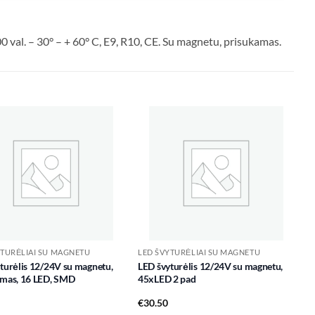
val. – 30° – + 60° C, E9, R10, CE. Su magnetu, prisukamas.
Add to
Add to
wishlist
wishlist
YTURĖLIAI SU MAGNETU
LED ŠVYTURĖLIAI SU MAGNETU
turėlis 12/24V su magnetu,
LED švyturėlis 12/24V su magnetu,
amas, 16 LED, SMD
45xLED 2 pad
€
30.50