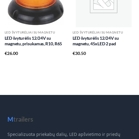
LED ŠVYTURĖLIAI SU MAGNETU
LED ŠVYTURĖLIAI SU MAGNETU
LED švyturėlis 12/24V su
LED švyturėlis 12/24V su
magnetu, prisukamas, R10, R65
magnetu, 45xLED 2 pad
€
26.00
€
30.50
M
trailers
Specializuota priekabų dalių, LED apšvietimo ir priedų