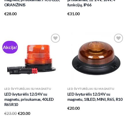
ORANŽINIS
funkcijų, IP66
€
28.00
€
31.00
Akcija!
Add to
Add to
wishlist
wishlist
LED ŠVYTURĖLIAI SU MAGNETU
LED ŠVYTURĖLIAI SU MAGNETU
LED švyturėlis 12/24V su
LED švyturėlis 12/24V su
magnetu, prisukamas, 40LED
magnetu, 18LED, MINI, R65, R10
R65R10
€
20.00
Original
Current
€
23.00
€
20.00
price
price
was:
is:
€23.00.
€20.00.