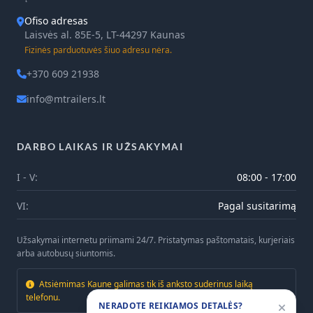
Ofiso adresas
Laisvės al. 85E-5, LT-44297 Kaunas
Fizinės parduotuvės šiuo adresu nėra.
+370 609 21938
info@mtrailers.lt
DARBO LAIKAS IR UŽSAKYMAI
I - V:
08:00 - 17:00
VI:
Pagal susitarimą
Užsakymai internetu priimami 24/7. Pristatymas paštomatais, kurjeriais
arba autobusų siuntomis.
Atsiėmimas Kaune galimas tik iš anksto suderinus laiką
telefonu.
NERADOTE REIKIAMOS DETALĖS?