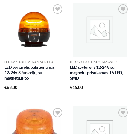
Add to
Add to
wishlist
wishlist
LED ŠVYTURĖLIAI SU MAGNETU
LED ŠVYTURĖLIAI SU MAGNETU
LED švyturėlis pakraunamas
LED švyturėlis 12/24V su
12/24v, 3 funkcijų, su
magnetu, prisukamas, 16 LED,
magnetu,IP65
SMD
€
63.00
€
15.00
Add to
Add to
wishlist
wishlist