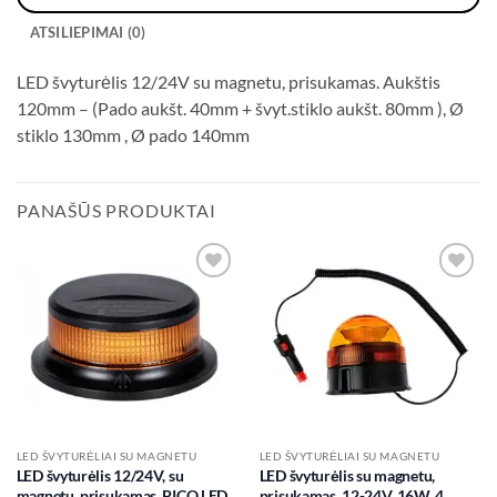
ATSILIEPIMAI (0)
LED švyturėlis 12/24V su magnetu, prisukamas. Aukštis
120mm – (Pado aukšt. 40mm + švyt.stiklo aukšt. 80mm ), Ø
stiklo 130mm , Ø pado 140mm
PANAŠŪS PRODUKTAI
Add to
Add to
wishlist
wishlist
LED ŠVYTURĖLIAI SU MAGNETU
LED ŠVYTURĖLIAI SU MAGNETU
LED švyturėlis 12/24V, su
LED švyturėlis su magnetu,
magnetu, prisukamas. PICO LED,
prisukamas, 12-24V, 16W, 4