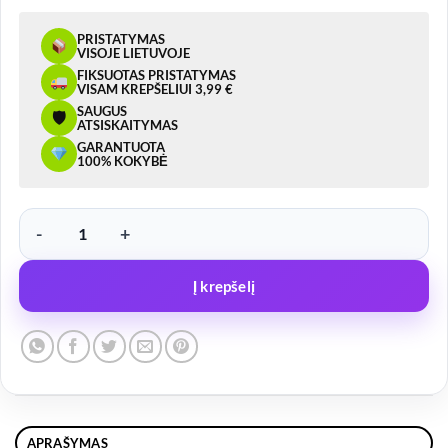
PRISTATYMAS
VISOJE LIETUVOJE
FIKSUOTAS PRISTATYMAS
VISAM KREPŠELIUI 3,99 €
SAUGUS
🛡
ATSISKAITYMAS
GARANTUOTA
100% KOKYBĖ
produkto kiekis: LED švyturėlis 12/24V su magnetu, prisukamas
Į krepšelį
APRAŠYMAS