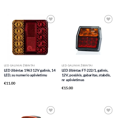
Add to
Add to
wishlist
wishlist
LED GALINIAI ŽIBINTAI
LED GALINIAI ŽIBINTAI
LED žibintas 1963 12V galinis, 14
LED žibintas FT-222/1, galinis,
LED, su numerio apšvietimu
12V, posūkis, gabaritas, stabdis,
nr apšvietimas
€
11.00
€
15.00
Add to
Add to