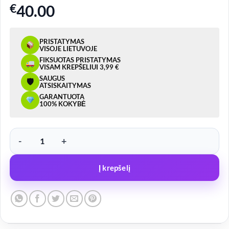
€
40.00
PRISTATYMAS
VISOJE LIETUVOJE
FIKSUOTAS PRISTATYMAS
VISAM KREPŠELIUI 3,99 €
SAUGUS
🛡
ATSISKAITYMAS
GARANTUOTA
100% KOKYBĖ
produkto kiekis: LED žibintas – 1859 galinis, kairė, su trikampiu, 12
Į krepšelį