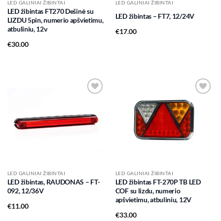
LED GALINIAI ŽIBINTAI
LED GALINIAI ŽIBINTAI
LED žibintas FT270 Dešinė su
LED žibintas – FT7, 12/24V
LIZDU 5pin, numerio apšvietimu,
atbuliniu, 12v
€
17.00
€
30.00
Add to
Add to
wishlist
wishlist
LED GALINIAI ŽIBINTAI
LED GALINIAI ŽIBINTAI
LED žibintas, RAUDONAS – FT-
LED žibintas FT-270P TB LED
092, 12/36V
COF su lizdu, numerio
apšvietimu, atbuliniu, 12V
€
11.00
€
33.00