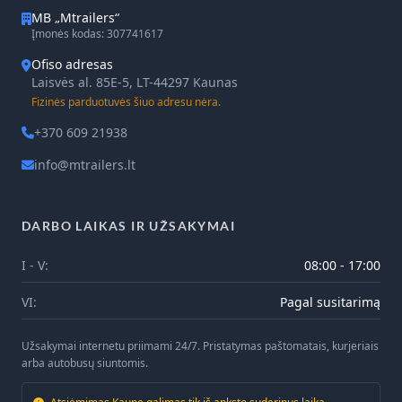
MB „Mtrailers“
Įmonės kodas: 307741617
Ofiso adresas
Laisvės al. 85E-5, LT-44297 Kaunas
Fizinės parduotuvės šiuo adresu nėra.
+370 609 21938
info@mtrailers.lt
DARBO LAIKAS IR UŽSAKYMAI
I - V:
08:00 - 17:00
VI:
Pagal susitarimą
Užsakymai internetu priimami 24/7. Pristatymas paštomatais, kurjeriais
arba autobusų siuntomis.