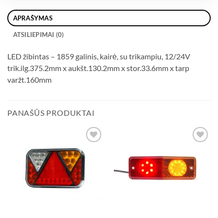
APRAŠYMAS
ATSILIEPIMAI (0)
LED žibintas – 1859 galinis, kairė, su trikampiu, 12/24V
trik.ilg.375.2mm x aukšt.130.2mm x stor.33.6mm x tarp
varžt.160mm
PANAŠŪS PRODUKTAI
Add to
Add to
wishlist
wishlist