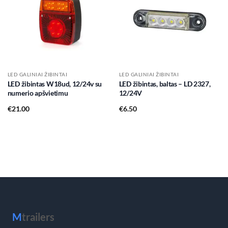
wishlist
wishlist
LED GALINIAI ŽIBINTAI
LED GALINIAI ŽIBINTAI
LED žibintas W18ud, 12/24v su
LED žibintas, baltas – LD 2327,
numerio apšvietimu
12/24V
€
21.00
€
6.50
M
trailers