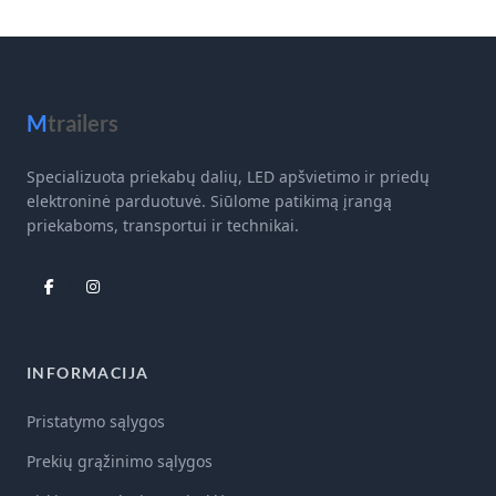
M
trailers
Specializuota priekabų dalių, LED apšvietimo ir priedų
elektroninė parduotuvė. Siūlome patikimą įrangą
priekaboms, transportui ir technikai.
INFORMACIJA
Pristatymo sąlygos
Prekių grąžinimo sąlygos