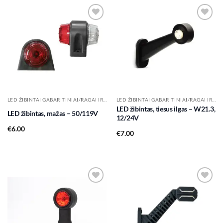
Add to
Add to
wishlist
wishlist
LED ŽIBINTAI GABARITINIAI/RAGAI IR KT.
LED ŽIBINTAI GABARITINIAI/RAGAI IR KT.
LED žibintas, tiesus ilgas – W21.3,
LED žibintas, mažas – 50/119V
12/24V
€
6.00
€
7.00
Add to
Add to
wishlist
wishlist