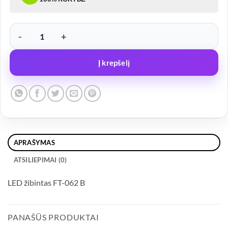
produkto kiekis: LED žibintas FT-062 B, BALTAS, 12/36V
Į krepšelį
APRAŠYMAS
ATSILIEPIMAI (0)
LED žibintas FT-062 B
PANAŠŪS PRODUKTAI