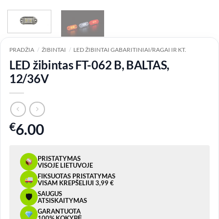
PRADŽIA
/
ŽIBINTAI
/
LED ŽIBINTAI GABARITINIAI/RAGAI IR KT.
LED žibintas FT-062 B, BALTAS,
12/36V
€
6.00
PRISTATYMAS
VISOJE LIETUVOJE
FIKSUOTAS PRISTATYMAS
VISAM KREPŠELIUI 3,99 €
SAUGUS
🛡
ATSISKAITYMAS
GARANTUOTA
100% KOKYBĖ