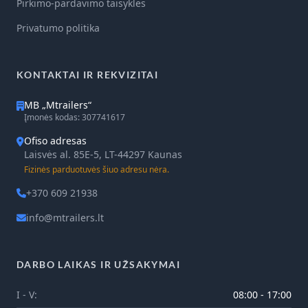
Pirkimo-pardavimo taisyklės
Privatumo politika
KONTAKTAI IR REKVIZITAI
MB „Mtrailers“
Įmonės kodas: 307741617
Ofiso adresas
Laisvės al. 85E-5, LT-44297 Kaunas
Fizinės parduotuvės šiuo adresu nėra.
+370 609 21938
info@mtrailers.lt
DARBO LAIKAS IR UŽSAKYMAI
I - V:
08:00 - 17:00