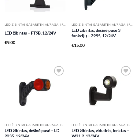
LED ŽIBINTAI GABARITINIAI/RAGAI IR KT.
LED ŽIBINTAI GABARITINIAI/RAGAI IR KT.
LED žibintas, dešinė pusė 3
LED žibintas – FT9B, 12/24V
funkcijų – 2995, 12/24V
€
9.00
€
15.00
Add to
Add to
wishlist
wishlist
LED ŽIBINTAI GABARITINIAI/RAGAI IR KT.
LED ŽIBINTAI GABARITINIAI/RAGAI IR KT.
LED žibintas, dešinė pusė – LD
LED žibintas, vidutinis, lenktas –
2035, 12/24V
W21.2, 12/24V