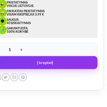
PRISTATYMAS
VISOJE LIETUVOJE
FIKSUOTAS PRISTATYMAS
VISAM KREPŠELIUI 3,99 €
SAUGUS
🛡
ATSISKAITYMAS
GARANTUOTA
100% KOKYBĖ
ukto kiekis: LED žibintas, geltonas, 3 led – W61
Į krepšelį