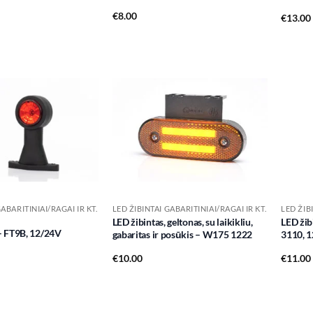
€
8.00
€
13.00
Add to
Add to
wishlist
wishlist
GABARITINIAI/RAGAI IR KT.
LED ŽIBINTAI GABARITINIAI/RAGAI IR KT.
LED ŽIB
LED žibintas, geltonas, su laikikliu,
LED žib
 – FT9B, 12/24V
gabaritas ir posūkis – W175 1222
3110, 
€
10.00
€
11.00