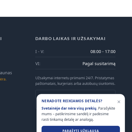
I
DARBO LAIKAS IR UŽSAKYMAI
I - V:
08:00 - 17:00
VI:
Pagal susitarimą
 Kaunas
Užsakymai internetu priimami 24/7. Pristatymas
ėra.
paštomatais, kurjeriais arba autobusų siuntomis.
Atsiėmimas Kaune galimas tik iš anksto
NERADOTE REIKIAMOS DETALĖS?
suderinus laiką telefonu.
Svetainėje dar nėra visų prekių.
Parašykite
mums – patikrinsime sandėlį ir padėsime
rasti tinkamą detalę ar analogą.
PARAŠYTI UŽKLAUSĄ