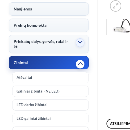
Naujienos
Prekių komplektai
Priekabų dalys, gervės, ratai ir
kt.
Žibintai
Atšvaitai
Galiniai žibintai (NE LED)
LED darbo žibintai
LED galiniai žibintai
ATSILIEPIM