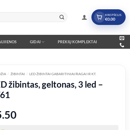
KREPŠELIS
€
0.00
UJIENOS
GIDAI
PREKIŲ KOMPLEKTAI
ŽIA
/
ŽIBINTAI
/
LED ŽIBINTAI GABARITINIAI/RAGAI IR KT.
D žibintas, geltonas, 3 led –
61
5.50