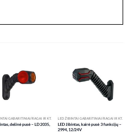
Add to
Add to
wishlist
wishlist
INTAI GABARITINIAI/RAGAI IR KT.
LED ŽIBINTAI GABARITINIAI/RAGAI IR KT.
intas, dešinė pusė – LD 2035,
LED žibintas, kairė pusė 3 funkcijų –
2994, 12/24V