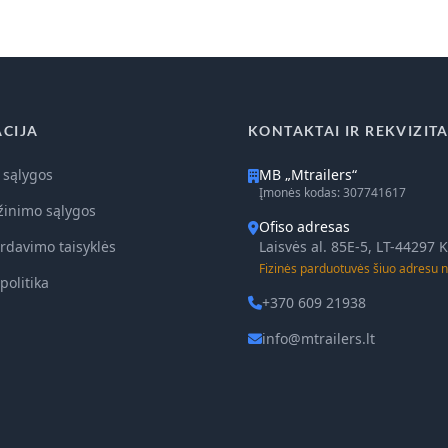
CIJA
KONTAKTAI IR REKVIZITA
 sąlygos
MB „Mtrailers“
Įmonės kodas: 307741617
žinimo sąlygos
Ofiso adresas
rdavimo taisyklės
Laisvės al. 85E-5, LT-44297
Fizinės parduotuvės šiuo adresu n
politika
+370 609 21938
info@mtrailers.lt