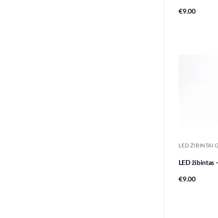
€
9.00
LED ŽIBINTAI 
LED žibintas
€
9.00