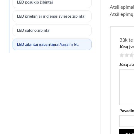
LED posūkio žibintai
Atsiliepima
Atsiliepimų
LED priekiniai ir dienos šviesos žibintai
LED salono žibintai
Būkite 
LED žibintai gabaritiniai/ragai ir kt.
Jūsų įv
Jūsų at
Pavadi