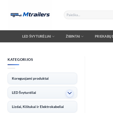
Skip
to
Ieškoti:
content
LED ŠVYTURĖLIAI
ŽIBINTAI
PRIEKABŲ D
KATEGORIJOS
Koreguojami produktai
LED Švyturėliai
Lizdai, Kištukai ir Elektrokabeliai