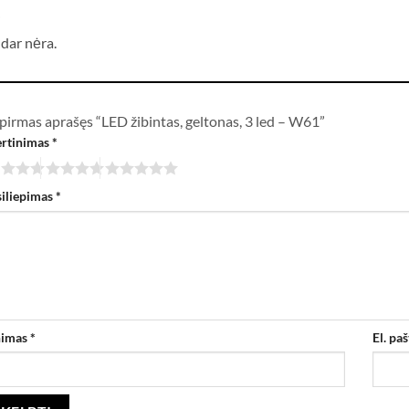
i
 dar nėra.
pirmas aprašęs “LED žibintas, geltonas, 3 led – W61”
ertinimas
*
siliepimas
*
nimas
*
El. pa