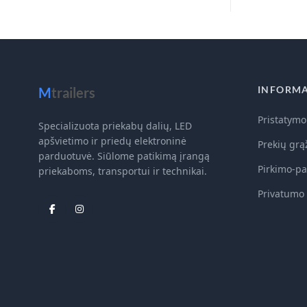
INFORMA
M
trailers
Pristatymo
Specializuota priekabų dalių, LED
apšvietimo ir priedų elektroninė
Prekių grą
parduotuvė. Siūlome patikimą įrangą
Pirkimo-pa
priekaboms, transportui ir technikai.
Privatumo 