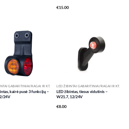
€
15.00
Add to
Add to
wishlist
wishlist
INTAI GABARITINIAI/RAGAI IR KT.
LED ŽIBINTAI GABARITINIAI/RAGAI IR KT.
intas, kairė pusė 3 funkcijų –
LED žibintas, tiesus vidutinis –
12/24V
W21.7, 12/24V
€
8.00