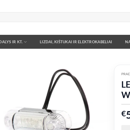
ALYS IR KT.
LIZDAI, KIŠTUKAI IR ELEKTROKABELIAI
NA
PRAD
LE
Add to
wishlist
W
€