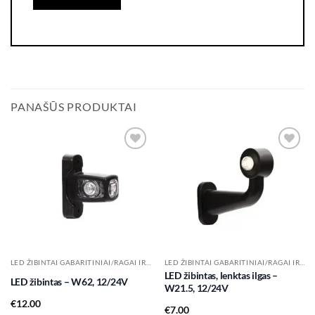
PANAŠŪS PRODUKTAI
Add to
Add to
wishlist
wishlist
LED ŽIBINTAI GABARITINIAI/RAGAI IR KT.
LED ŽIBINTAI GABARITINIAI/RAGAI IR KT.
LED žibintas, lenktas ilgas –
LED žibintas – W62, 12/24V
W21.5, 12/24V
€
12.00
€
7.00