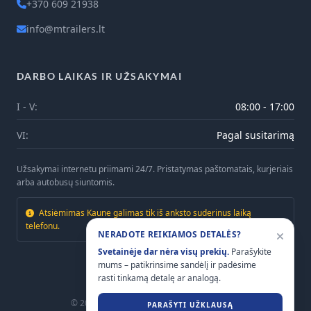
+370 609 21938
info@mtrailers.lt
DARBO LAIKAS IR UŽSAKYMAI
I - V:
08:00 - 17:00
VI:
Pagal susitarimą
Užsakymai internetu priimami 24/7. Pristatymas paštomatais, kurjeriais
arba autobusų siuntomis.
Atsiėmimas Kaune galimas tik iš anksto suderinus laiką
telefonu.
NERADOTE REIKIAMOS DETALĖS?
Svetainėje dar nėra visų prekių.
Parašykite
mums – patikrinsime sandėlį ir padėsime
rasti tinkamą detalę ar analogą.
© 2026
Mtrailers.lt
. Visos teisės saugomos.
PARAŠYTI UŽKLAUSĄ