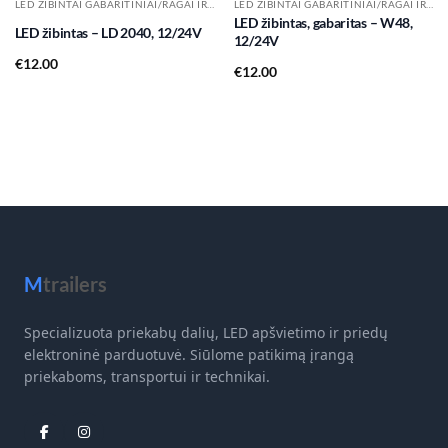
LED ŽIBINTAI GABARITINIAI/RAGAI IR KT.
LED ŽIBINTAI GABARITINIAI/RAGAI IR KT.
LED žibintas, gabaritas – W48,
LED žibintas – LD 2040, 12/24V
12/24V
€
12.00
€
12.00
M
trailers
Specializuota priekabų dalių, LED apšvietimo ir priedų
elektroninė parduotuvė. Siūlome patikimą įrangą
priekaboms, transportui ir technikai.