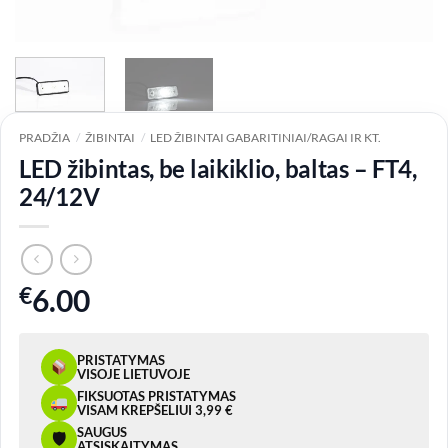
PRADŽIA
/
ŽIBINTAI
/
LED ŽIBINTAI GABARITINIAI/RAGAI IR KT.
LED žibintas, be laikiklio, baltas – FT4,
24/12V
€
6.00
PRISTATYMAS
VISOJE LIETUVOJE
FIKSUOTAS PRISTATYMAS
VISAM KREPŠELIUI 3,99 €
SAUGUS
🛡
ATSISKAITYMAS