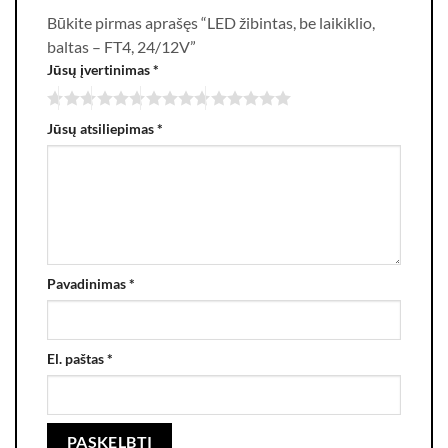
Būkite pirmas aprašęs “LED žibintas, be laikiklio,
baltas – FT4, 24/12V”
Jūsų įvertinimas
*
Jūsų atsiliepimas
*
Pavadinimas
*
El. paštas
*