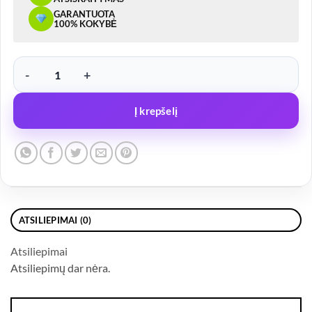
GARANTUOTA
100% KOKYBĖ
produkto kiekis: LED žibintas, be laikiklio, baltas – FT4, 24/12V
Į krepšelį
ATSILIEPIMAI (0)
Atsiliepimai
Atsiliepimų dar nėra.