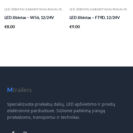
LED ŽIBINTAI GABARITINIAI/RAGAI IR KT.
LED ŽIBINTAI GABARITINIAI/RAGAI IR KT.
LED žibintas – W56, 12/24V
LED žibintas – FT9D, 12/24V
€
8.00
€
9.00
M
trailers
Specializuota priekabų dalių, LED apšvietimo ir priedų
elektroninė parduotuvė. Siūlome patikimą įrangą
priekaboms, transportui ir technikai.