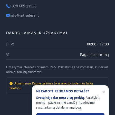
+370 609 21938
info@mtrailers.lt
DARBO LAIKAS IR UŽSAKYMAI
I - V:
08:00 - 17:00
VI:
Pagal susitarimą
Užsakymai internetu priimami 24/7. Pristatymas paštomatais, kurjeriais
arba autobusų siuntomis.
Atsiėmimas Kaune galimas tik iš anksto suderinus laiką
telefonu.
NERADOTE REIKIAMOS DETALĖS?
Svetainėje dar nėra visų prekių.
Parašykite
mums – patikrinsime sandėlį ir padėsime
rasti tinkamą detalę ar analogą.