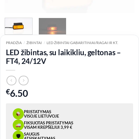
PRADŽIA
/
ŽIBINTAI
/
LED ŽIBINTAI GABARITINIAI/RAGAI IR KT.
LED žibintas, su laikikliu, geltonas –
FT4, 24/12V
€
6.50
PRISTATYMAS
VISOJE LIETUVOJE
FIKSUOTAS PRISTATYMAS
VISAM KREPŠELIUI 3,99 €
SAUGUS
🛡
ATSISKAITYMAS