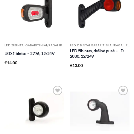
Add to
Add to
wishlist
wishlist
LED ŽIBINTAI GABARITINIAI/RAGAI IR KT.
LED ŽIBINTAI GABARITINIAI/RAGAI IR KT.
LED žibintas, dešinė pusė – LD
LED žibintas – 2776, 12/24V
2030, 12/24V
€
14.00
€
13.00
Add to
Add to
wishlist
wishlist