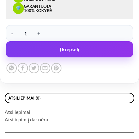
GARANTUOTA
100% KOKYBĖ
produkto kiekis: LED žibintas, su laikikliu, geltonas – FT4, 24/12V
Į krepšelį
ATSILIEPIMAI (0)
Atsiliepimai
Atsiliepimų dar nėra.