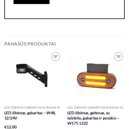
PANAŠŪS PRODUKTAI
Add to
Add to
wishlist
wishlist
LED ŽIBINTAI GABARITINIAI/RAGAI IR KT.
LED ŽIBINTAI GABARITINIAI/RAGAI IR KT.
LED žibintas, gabaritas – W48,
LED žibintas, geltonas, su
12/24V
laikikliu, gabaritas ir posūkis –
W175 1222
€
12.00