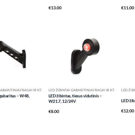
€
13.00
€
11.00
Add to
Add to
wishlist
wishlist
GABARITINIAI/RAGAI IR KT.
LED ŽIBINTAI GABARITINIAI/RAGAI IR KT.
LED ŽIB
 gabaritas – W48,
LED žibintas, tiesus vidutinis –
LED žib
W21.7, 12/24V
€
12.00
€
8.00