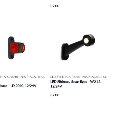
€
9.00
Add to
Add to
wishlist
wishlist
INTAI GABARITINIAI/RAGAI IR KT.
LED ŽIBINTAI GABARITINIAI/RAGAI IR KT.
LED žibintas, tiesus ilgas – W21.3,
intas – LD 2040, 12/24V
12/24V
€
7.00