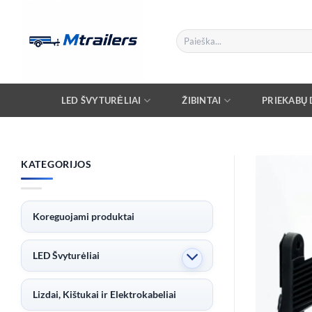
Skip
to
Ieškoti:
content
LED ŠVYTURĖLIAI
ŽIBINTAI
PRIEKABŲ D
KATEGORIJOS
Koreguojami produktai
LED Švyturėliai
Lizdai, Kištukai ir Elektrokabeliai