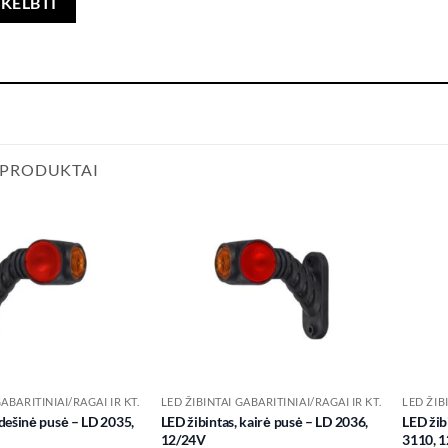
 PRODUKTAI
Add to
Add to
wishlist
wishlist
GABARITINIAI/RAGAI IR KT.
LED ŽIBINTAI GABARITINIAI/RAGAI IR KT.
LED ŽIB
 dešinė pusė – LD 2035,
LED žibintas, kairė pusė – LD 2036,
LED žib
12/24V
3110, 