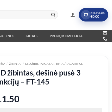
KREPŠELIS
€
0.00
UJIENOS
GIDAI
PREKIŲ KOMPLEKTAI
ŽIA
/
ŽIBINTAI
/
LED ŽIBINTAI GABARITINIAI/RAGAI IR KT.
D žibintas, dešinė pusė 3
nkcijų – FT-145
11.50