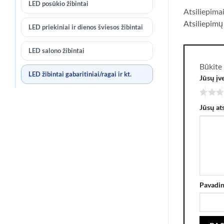
LED posūkio žibintai
Atsiliepima
Atsiliepimų
LED priekiniai ir dienos šviesos žibintai
LED salono žibintai
Būkite 
LED žibintai gabaritiniai/ragai ir kt.
Jūsų įv
Jūsų at
Pavadi