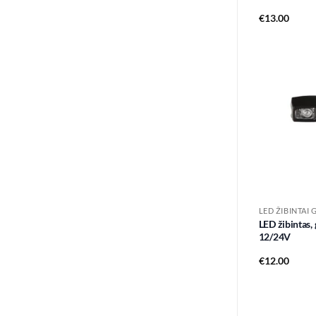
€
13.00
LED ŽIBINTAI 
LED žibintas,
12/24V
€
12.00