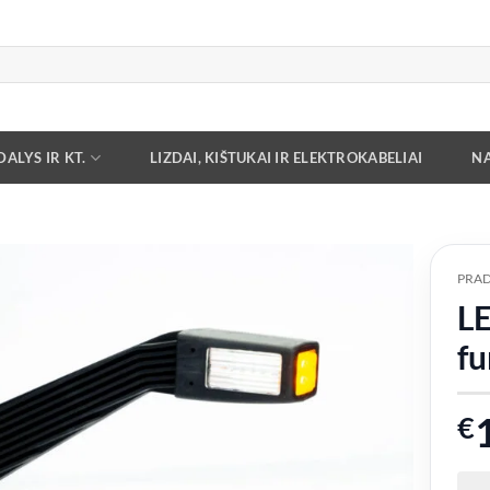
ALYS IR KT.
LIZDAI, KIŠTUKAI IR ELEKTROKABELIAI
NA
PRAD
LE
Add to
wishlist
fu
€