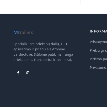
INFORMA
M
trailers
Pristatymo
Specializuota priekabų dalių, LED
apšvietimo ir priedų elektroninė
Prekių grą
parduotuvė. Siūlome patikimą įrangą
Pirkimo-pa
priekaboms, transportui ir technikai.
Privatumo 