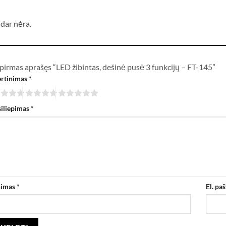
i
 dar nėra.
pirmas aprašęs “LED žibintas, dešinė pusė 3 funkcijų – FT-145”
ertinimas
*
siliepimas
*
nimas
*
El. pa