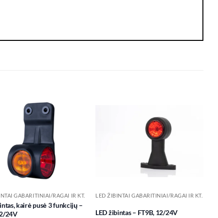
Add to
Add to
wishlist
wishlist
INTAI GABARITINIAI/RAGAI IR KT.
LED ŽIBINTAI GABARITINIAI/RAGAI IR KT.
intas, kairė pusė 3 funkcijų –
LED žibintas – FT9B, 12/24V
12/24V