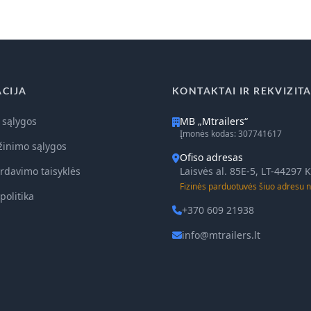
CIJA
KONTAKTAI IR REKVIZITA
 sąlygos
MB „Mtrailers“
Įmonės kodas: 307741617
žinimo sąlygos
Ofiso adresas
rdavimo taisyklės
Laisvės al. 85E-5, LT-44297
Fizinės parduotuvės šiuo adresu n
politika
+370 609 21938
info@mtrailers.lt