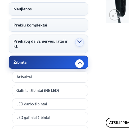
Naujienos
Prekių komplektai
Priekabų dalys, gervės, ratai ir
kt.
Žibintai
Atšvaitai
Galiniai žibintai (NE LED)
LED darbo žibintai
LED galiniai žibintai
ATSILIEPIM