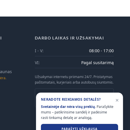
I
DARBO LAIKAS IR UŽSAKYMAI
I - V:
08:00 - 17:00
VI:
Pagal susitarimą
 Kaunas
Užsakymai internetu priimami 24/7. Pristatymas
ėra.
paštomatais, kurjeriais arba autobusų siuntomis.
Atsiėmimas Kaune galimas tik iš anksto
NERADOTE REIKIAMOS DETALĖS?
suderinus laiką telefonu.
Svetainėje dar nėra visų prekių.
Parašykite
mums – patikrinsime sandėlį ir padėsime
rasti tinkamą detalę ar analogą.
PARAŠYTI UŽKLAUSĄ