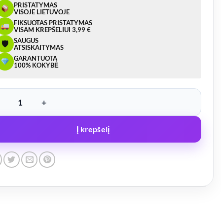
PRISTATYMAS
VISOJE LIETUVOJE
FIKSUOTAS PRISTATYMAS
VISAM KREPŠELIUI 3,99 €
SAUGUS
🛡
ATSISKAITYMAS
GARANTUOTA
100% KOKYBĖ
ukto kiekis: LED žibintas, dešinė pusė 3 funkcijų – FT-145
Į krepšelį