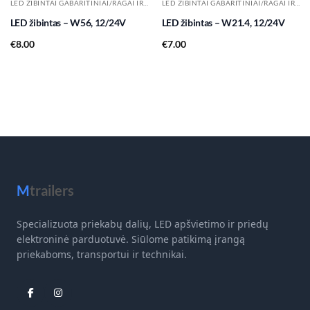
LED ŽIBINTAI GABARITINIAI/RAGAI IR KT.
LED ŽIBINTAI GABARITINIAI/RAGAI IR KT.
LED žibintas – W56, 12/24V
LED žibintas – W21.4, 12/24V
€
8.00
€
7.00
M
trailers
Specializuota priekabų dalių, LED apšvietimo ir priedų
elektroninė parduotuvė. Siūlome patikimą įrangą
priekaboms, transportui ir technikai.