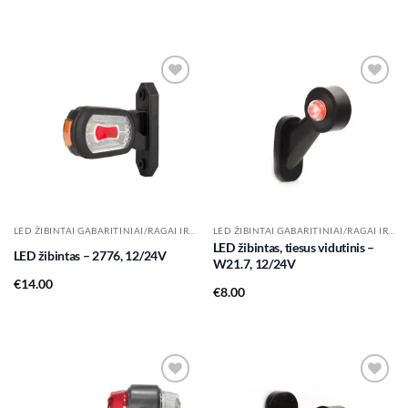
Add to
Add to
wishlist
wishlist
LED ŽIBINTAI GABARITINIAI/RAGAI IR KT.
LED ŽIBINTAI GABARITINIAI/RAGAI IR KT.
LED žibintas, tiesus vidutinis –
LED žibintas – 2776, 12/24V
W21.7, 12/24V
€
14.00
€
8.00
Add to
Add to