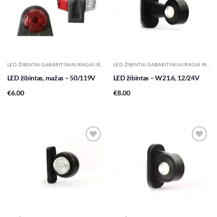
wishlist
wishlist
LED ŽIBINTAI GABARITINIAI/RAGAI IR KT.
LED ŽIBINTAI GABARITINIAI/RAGAI IR KT.
LED žibintas, mažas – 50/119V
LED žibintas – W21.6, 12/24V
€
6.00
€
8.00
Add to
Add to
wishlist
wishlist