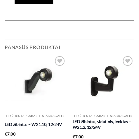
PANAŠŪS PRODUKTAI
Add to
Add to
wishlist
wishlist
LED ŽIBINTAI GABARITINIAI/RAGAI IR KT.
LED ŽIBINTAI GABARITINIAI/RAGAI IR KT.
LED žibintas, vidutinis, lenktas –
LED žibintas – W21.10, 12/24V
W21.2, 12/24V
€
7.00
€
7.00