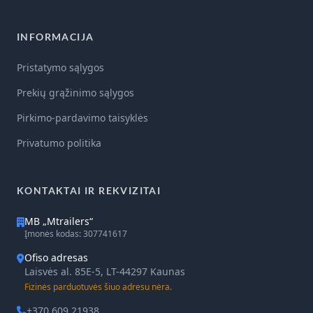
INFORMACIJA
Pristatymo sąlygos
Prekių grąžinimo sąlygos
Pirkimo-pardavimo taisyklės
Privatumo politika
KONTAKTAI IR REKVIZITAI
MB „Mtrailers“
Įmonės kodas: 307741617
Ofiso adresas
Laisvės al. 85E-5, LT-44297 Kaunas
Fizinės parduotuvės šiuo adresu nėra.
+370 609 21938