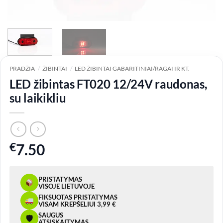
PRADŽIA
/
ŽIBINTAI
/
LED ŽIBINTAI GABARITINIAI/RAGAI IR KT.
LED žibintas FT020 12/24V raudonas,
su laikikliu
€
7.50
PRISTATYMAS
VISOJE LIETUVOJE
FIKSUOTAS PRISTATYMAS
VISAM KREPŠELIUI 3,99 €
SAUGUS
🛡
ATSISKAITYMAS