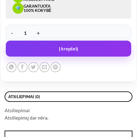
GARANTUOTA
100% KOKYBĖ
produkto kiekis: LED žibintas FT020 12/24V raudonas, su laikikliu
Į krepšelį
ATSILIEPIMAI (0)
Atsiliepimai
Atsiliepimų dar nėra.