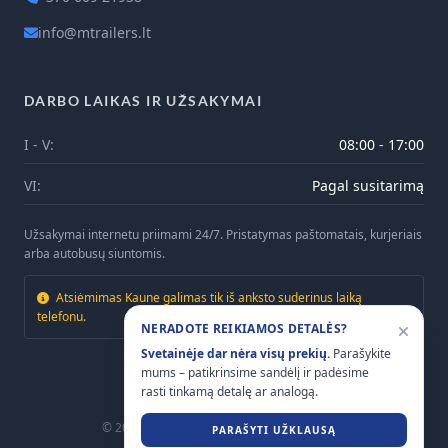
info@mtrailers.lt
DARBO LAIKAS IR UŽSAKYMAI
I - V:
08:00 - 17:00
VI:
Pagal susitarimą
Užsakymai internetu priimami 24/7. Pristatymas paštomatais, kurjeriais
arba autobusų siuntomis.
Atsiėmimas Kaune galimas tik iš anksto suderinus laiką
telefonu.
NERADOTE REIKIAMOS DETALĖS?
Svetainėje dar nėra visų prekių.
Parašykite
mums – patikrinsime sandėlį ir padėsime
rasti tinkamą detalę ar analogą.
© 2026
Mtrailers.lt
. Visos teisės saugomos.
PARAŠYTI UŽKLAUSĄ