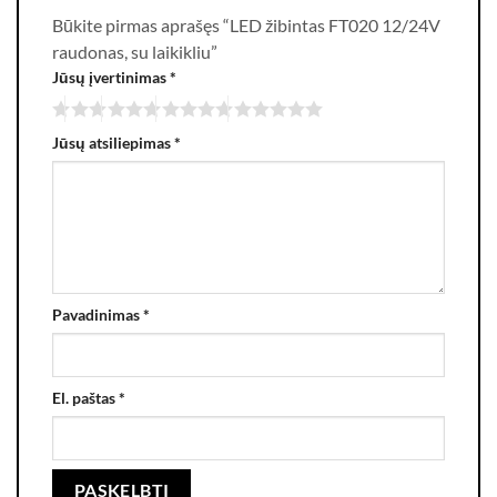
Būkite pirmas aprašęs “LED žibintas FT020 12/24V
raudonas, su laikikliu”
Jūsų įvertinimas
*
Jūsų atsiliepimas
*
Pavadinimas
*
El. paštas
*