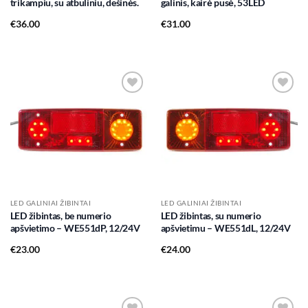
trikampiu, su atbuliniu, dešinės.
galinis, kairė pusė, 53LED
€
36.00
€
31.00
Add to
Add to
wishlist
wishlist
LED GALINIAI ŽIBINTAI
LED GALINIAI ŽIBINTAI
LED žibintas, be numerio
LED žibintas, su numerio
apšvietimo – WE551dP, 12/24V
apšvietimu – WE551dL, 12/24V
€
23.00
€
24.00