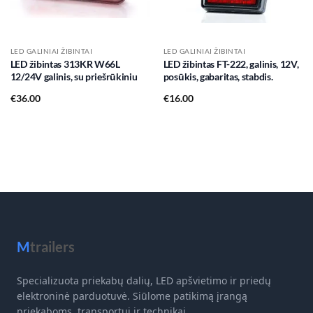
LED GALINIAI ŽIBINTAI
LED GALINIAI ŽIBINTAI
LED žibintas 313KR W66L
LED žibintas FT-222, galinis, 12V,
12/24V galinis, su priešrūkiniu
posūkis, gabaritas, stabdis.
€
36.00
€
16.00
M
trailers
Specializuota priekabų dalių, LED apšvietimo ir priedų
elektroninė parduotuvė. Siūlome patikimą įrangą
priekaboms, transportui ir technikai.