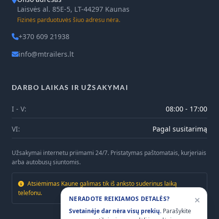
Laisvės al. 85E-5, LT-44297 Kaunas
Fizinės parduotuvės šiuo adresu nėra.
+370 609 21938
info@mtrailers.lt
DARBO LAIKAS IR UŽSAKYMAI
I - V:
08:00 - 17:00
VI:
Pagal susitarimą
Užsakymai internetu priimami 24/7. Pristatymas paštomatais, kurjeriais
arba autobusų siuntomis.
Atsiėmimas Kaune galimas tik iš anksto suderinus laiką
telefonu.
NERADOTE REIKIAMOS DETALĖS?
Svetainėje dar nėra visų prekių.
Parašykite