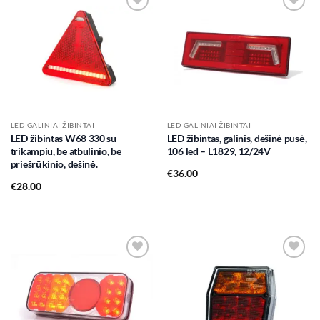
Add to
Add to
wishlist
wishlist
LED GALINIAI ŽIBINTAI
LED GALINIAI ŽIBINTAI
LED žibintas W68 330 su
LED žibintas, galinis, dešinė pusė,
trikampiu, be atbulinio, be
106 led – L1829, 12/24V
priešrūkinio, dešinė.
€
36.00
€
28.00
Add to
Add to
wishlist
wishlist