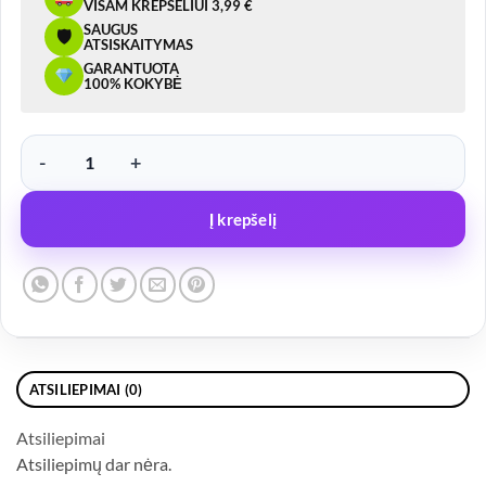
VISAM KREPŠELIUI 3,99 €
SAUGUS
🛡
ATSISKAITYMAS
GARANTUOTA
100% KOKYBĖ
produkto kiekis: LED žibintas, galinis – 12030 L, 12/24V, KAIRĖ PUS
Į krepšelį
ATSILIEPIMAI (0)
Atsiliepimai
Atsiliepimų dar nėra.