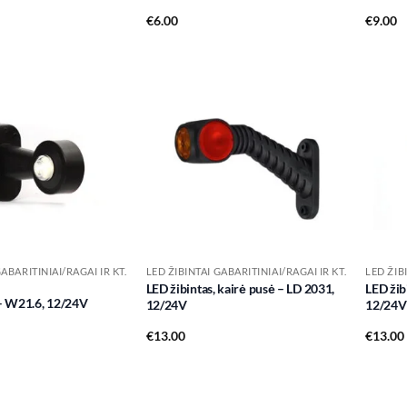
€
6.00
€
9.00
Add to
Add to
wishlist
wishlist
GABARITINIAI/RAGAI IR KT.
LED ŽIBINTAI GABARITINIAI/RAGAI IR KT.
LED ŽIB
LED žibintas, kairė pusė – LD 2031,
LED žib
 – W21.6, 12/24V
12/24V
12/24V
€
13.00
€
13.00