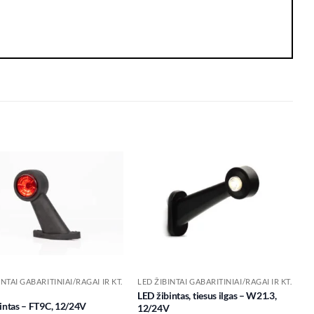
Add to
Add to
wishlist
wishlist
INTAI GABARITINIAI/RAGAI IR KT.
LED ŽIBINTAI GABARITINIAI/RAGAI IR KT.
LED žibintas, tiesus ilgas – W21.3,
intas – FT9C, 12/24V
12/24V