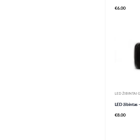
€
6.00
LED ŽIBINTAI 
LED žibintas
€
8.00