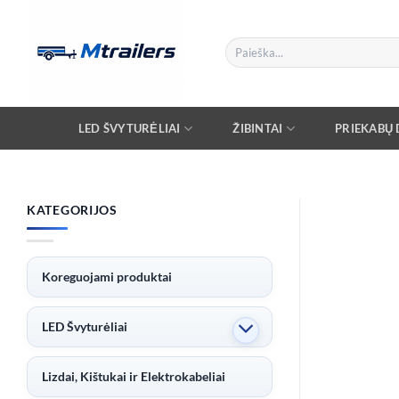
Skip
to
Ieškoti:
content
LED ŠVYTURĖLIAI
ŽIBINTAI
PRIEKABŲ D
KATEGORIJOS
Koreguojami produktai
LED Švyturėliai
Lizdai, Kištukai ir Elektrokabeliai