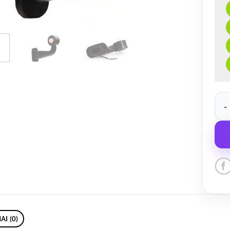
prod
AI (0)