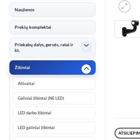
Naujienos
Prekių komplektai
Priekabų dalys, gervės, ratai ir
kt.
Žibintai
Atšvaitai
Galiniai žibintai (NE LED)
LED darbo žibintai
LED galiniai žibintai
ATSILIEPIM