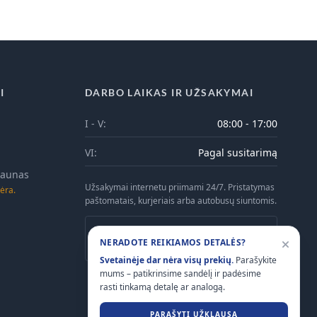
I
DARBO LAIKAS IR UŽSAKYMAI
I - V:
08:00 - 17:00
VI:
Pagal susitarimą
 Kaunas
Užsakymai internetu priimami 24/7. Pristatymas
ėra.
paštomatais, kurjeriais arba autobusų siuntomis.
Atsiėmimas Kaune galimas tik iš anksto
NERADOTE REIKIAMOS DETALĖS?
suderinus laiką telefonu.
Svetainėje dar nėra visų prekių.
Parašykite
mums – patikrinsime sandėlį ir padėsime
rasti tinkamą detalę ar analogą.
PARAŠYTI UŽKLAUSĄ