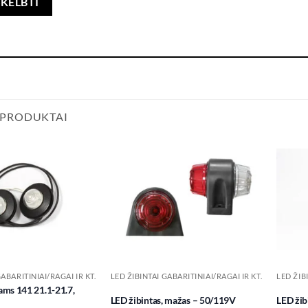
 PRODUKTAI
Add to
Add to
wishlist
wishlist
GABARITINIAI/RAGAI IR KT.
LED ŽIBINTAI GABARITINIAI/RAGAI IR KT.
LED ŽIB
ams 141 21.1-21.7,
LED žibintas, mažas – 50/119V
LED žib