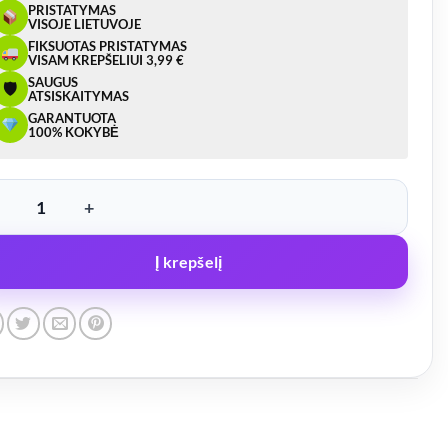
PRISTATYMAS
VISOJE LIETUVOJE
FIKSUOTAS PRISTATYMAS
VISAM KREPŠELIUI 3,99 €
SAUGUS
🛡
ATSISKAITYMAS
GARANTUOTA
100% KOKYBĖ
ukto kiekis: LED žibintas, lenktas ilgas – W21.5, 12/24V
Į krepšelį