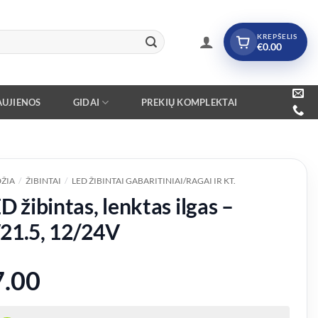
KREPŠELIS
€
0.00
UJIENOS
GIDAI
PREKIŲ KOMPLEKTAI
ŽIA
/
ŽIBINTAI
/
LED ŽIBINTAI GABARITINIAI/RAGAI IR KT.
D žibintas, lenktas ilgas –
21.5, 12/24V
7.00