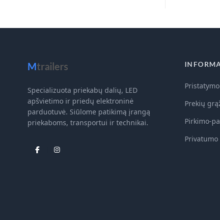
INFORMA
M
trailers
Pristatymo
Specializuota priekabų dalių, LED
apšvietimo ir priedų elektroninė
Prekių grą
parduotuvė. Siūlome patikimą įrangą
Pirkimo-pa
priekaboms, transportui ir technikai.
Privatumo 