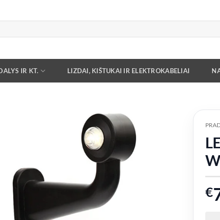
ALYS IR KT.
LIZDAI, KIŠTUKAI IR ELEKTROKABELIAI
NA
PRAD
LE
Add to
wishlist
W
€