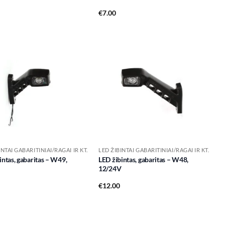
€
7.00
Add to
Add to
wishlist
wishlist
INTAI GABARITINIAI/RAGAI IR KT.
LED ŽIBINTAI GABARITINIAI/RAGAI IR KT.
intas, gabaritas – W49,
LED žibintas, gabaritas – W48,
12/24V
€
12.00