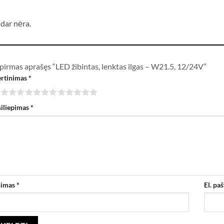
i
 dar nėra.
pirmas aprašęs “LED žibintas, lenktas ilgas – W21.5, 12/24V”
ertinimas
*
siliepimas
*
nimas
*
El. pa