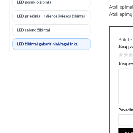
LED posūkio žibintai
Atsiliepima
Atsiliepimų
LED priekiniai ir dienos šviesos žibintai
LED salono žibintai
Būkite 
LED žibintai gabaritiniai/ragai ir kt.
Jūsų įv
Jūsų at
Pavadi