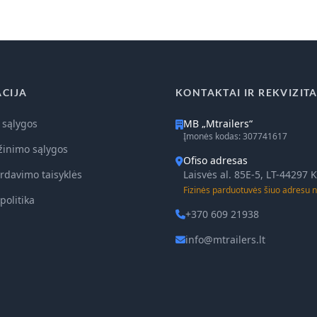
CIJA
KONTAKTAI IR REKVIZITA
 sąlygos
MB „Mtrailers“
Įmonės kodas: 307741617
žinimo sąlygos
Ofiso adresas
rdavimo taisyklės
Laisvės al. 85E-5, LT-44297
Fizinės parduotuvės šiuo adresu n
politika
+370 609 21938
info@mtrailers.lt