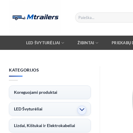
Skip
to
Ieškoti:
content
LED ŠVYTURĖLIAI
ŽIBINTAI
PRIEKABŲ D
KATEGORIJOS
Koreguojami produktai
LED Švyturėliai
Lizdai, Kištukai ir Elektrokabeliai