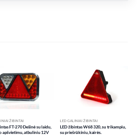
Add to
Add to
wishlist
wishlist
INIAI ŽIBINTAI
LED GALINIAI ŽIBINTAI
intas FT-270 Dešinė su laidu,
LED žibintas W68 320, su trikampiu,
 apšvietimu, atbuliniu 12V
su priešrūkiniu, kairės.