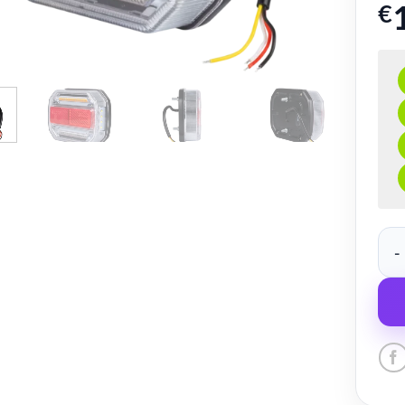
€
prod