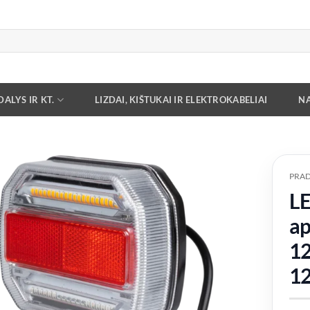
ALYS IR KT.
LIZDAI, KIŠTUKAI IR ELEKTROKABELIAI
NA
PRAD
LE
Add to
wishlist
ap
12
1