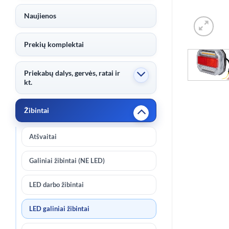
Naujienos
Prekių komplektai
Priekabų dalys, gervės, ratai ir
kt.
Žibintai
Atšvaitai
Galiniai žibintai (NE LED)
LED darbo žibintai
LED galiniai žibintai