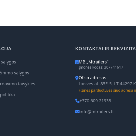
CIJA
KONTAKTAI IR REKVIZITA
 sąlygos
MB „Mtrailers“
Įmonės kodas: 307741617
žinimo sąlygos
Ofiso adresas
rdavimo taisyklės
Laisvės al. 85E-5, LT-44297
Fizinės parduotuvės šiuo adresu n
politika
+370 609 21938
info@mtrailers.lt