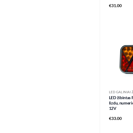
€
31.00
LED GALINIAI 
LED žibintas
lizdu, numeri
12V
€
33.00