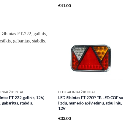
€
41.00
Add to
Add to
wishlist
wishlist
INIAI ŽIBINTAI
LED GALINIAI ŽIBINTAI
ntas FT-222, galinis, 12V,
LED žibintas FT-270P TB LED COF su
 gabaritas, stabdis.
lizdu, numerio apšvietimu, atbuliniu,
12V
€
33.00