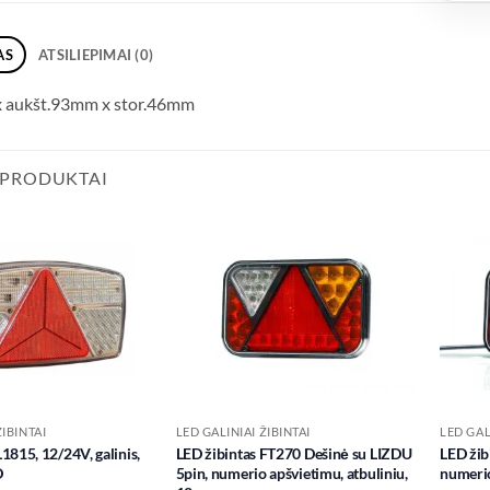
AS
ATSILIEPIMAI (0)
x aukšt.93mm x stor.46mm
 PRODUKTAI
Add to
Add to
wishlist
wishlist
ŽIBINTAI
LED GALINIAI ŽIBINTAI
LED GAL
L1815, 12/24V, galinis,
LED žibintas FT270 Dešinė su LIZDU
LED žib
D
5pin, numerio apšvietimu, atbuliniu,
numerio