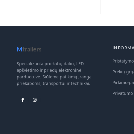
INFORMA
M
trailers
Pristatymo
Specializuota priekabų dalių, LED
apšvietimo ir priedų elektroninė
Prekių grą
parduotuvė. Siūlome patikimą įrangą
Pirkimo-pa
priekaboms, transportui ir technikai.
Privatumo 