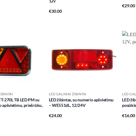
12v
€
29.00
€
30.00
Add to
Add to
wishlist
wishlist
ŽIBINTAI
LED GALINIAI ŽIBINTAI
LED GAL
 FT-270L TB LED PM su
LED žibintas, su numerio apšvietimu
LED žibi
o apšvietimu, priešrūku,
– WE551dL, 12/24V
posūkis,
€
24.00
€
16.00