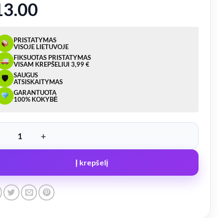
13.00
PRISTATYMAS
VISOJE LIETUVOJE
FIKSUOTAS PRISTATYMAS
VISAM KREPŠELIUI 3,99 €
SAUGUS
🛡
ATSISKAITYMAS
GARANTUOTA
100% KOKYBĖ
ukto kiekis: LED žibintas, numerio apšvietimas, bėgantis posūkis – 12018
Į krepšelį