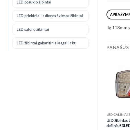
LED posūkio žibintai
APRAŠYM
LED priekiniai ir dienos šviesos žibintai
ilg.118mm 
LED salono žibintai
LED žibintai gabaritiniai/ragai ir kt.
PANAŠŪS
LED GALINIAI 
LED žibintas 
dešinė, 53LE