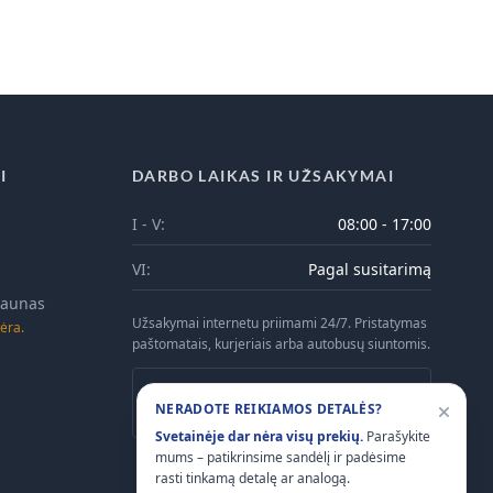
I
DARBO LAIKAS IR UŽSAKYMAI
I - V:
08:00 - 17:00
VI:
Pagal susitarimą
 Kaunas
Užsakymai internetu priimami 24/7. Pristatymas
ėra.
paštomatais, kurjeriais arba autobusų siuntomis.
Atsiėmimas Kaune galimas tik iš anksto
NERADOTE REIKIAMOS DETALĖS?
suderinus laiką telefonu.
Svetainėje dar nėra visų prekių.
Parašykite
mums – patikrinsime sandėlį ir padėsime
rasti tinkamą detalę ar analogą.