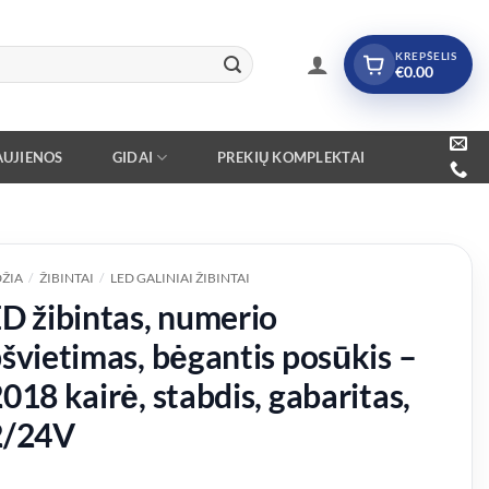
KREPŠELIS
€
0.00
UJIENOS
GIDAI
PREKIŲ KOMPLEKTAI
ŽIA
/
ŽIBINTAI
/
LED GALINIAI ŽIBINTAI
D žibintas, numerio
švietimas, bėgantis posūkis –
018 kairė, stabdis, gabaritas,
2/24V