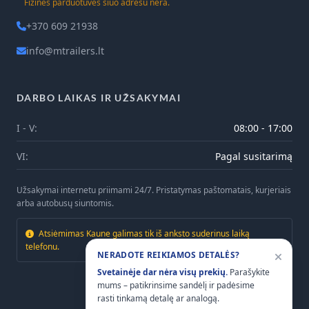
Fizinės parduotuvės šiuo adresu nėra.
+370 609 21938
info@mtrailers.lt
DARBO LAIKAS IR UŽSAKYMAI
I - V:
08:00 - 17:00
VI:
Pagal susitarimą
Užsakymai internetu priimami 24/7. Pristatymas paštomatais, kurjeriais
arba autobusų siuntomis.
Atsiėmimas Kaune galimas tik iš anksto suderinus laiką
telefonu.
NERADOTE REIKIAMOS DETALĖS?
Svetainėje dar nėra visų prekių.
Parašykite
mums – patikrinsime sandėlį ir padėsime
rasti tinkamą detalę ar analogą.