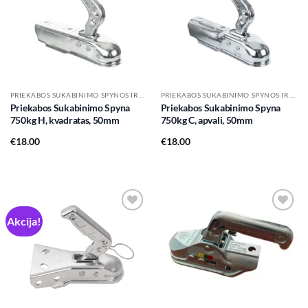
wishlist
wishlist
PRIEKABOS SUKABINIMO SPYNOS IR PRIEDAI JOMS
PRIEKABOS SUKABINIMO SPYNOS IR PRIEDAI JOMS
Priekabos Sukabinimo Spyna
Priekabos Sukabinimo Spyna
750kg H, kvadratas, 50mm
750kg C, apvali, 50mm
€
18.00
€
18.00
Akcija!
Add to
Add to
wishlist
wishlist