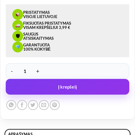
PRISTATYMAS
VISOJE LIETUVOJE
FIKSUOTAS PRISTATYMAS
VISAM KREPŠELIUI 3,99 €
SAUGUS
🛡
ATSISKAITYMAS
GARANTUOTA
100% KOKYBĖ
produkto kiekis: Priekabos Sukabinimo Spyna 1300kg H, kvadratas
Į krepšelį
APRAŠYMAS