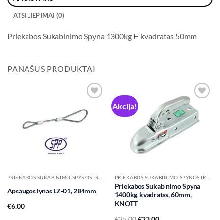
ATSILIEPIMAI (0)
Priekabos Sukabinimo Spyna 1300kg H kvadratas 50mm
PANAŠŪS PRODUKTAI
Akcija!
Add to
Add to
wishlist
wishlist
PRIEKABOS SUKABINIMO SPYNOS IR PRIEDAI JOMS
PRIEKABOS SUKABINIMO SPYNOS IR PRIEDAI JOMS
Priekabos Sukabinimo Spyna
Apsaugos lynas LZ-01, 284mm
1400kg, kvadratas, 60mm,
KNOTT
€
6.00
Original
Current
€
25.00
€
23.00