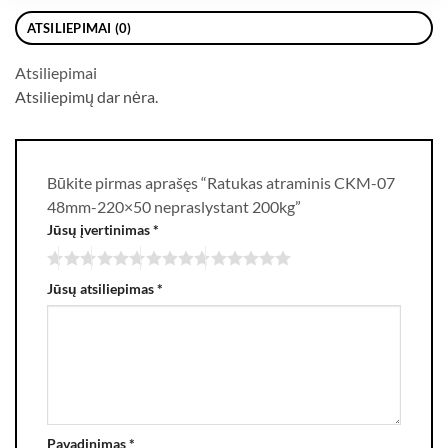
ATSILIEPIMAI (0)
Atsiliepimai
Atsiliepimų dar nėra.
Būkite pirmas aprašęs “Ratukas atraminis CKM-07
48mm-220×50 nepraslystant 200kg”
Jūsų įvertinimas
*
Jūsų atsiliepimas
*
Pavadinimas
*