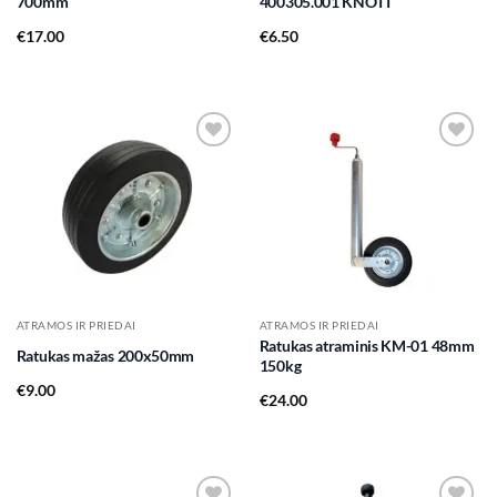
700mm
400305.001 KNOTT
€
17.00
€
6.50
Add to
Add to
wishlist
wishlist
ATRAMOS IR PRIEDAI
ATRAMOS IR PRIEDAI
Ratukas atraminis KM-01 48mm
Ratukas mažas 200x50mm
150kg
€
9.00
€
24.00