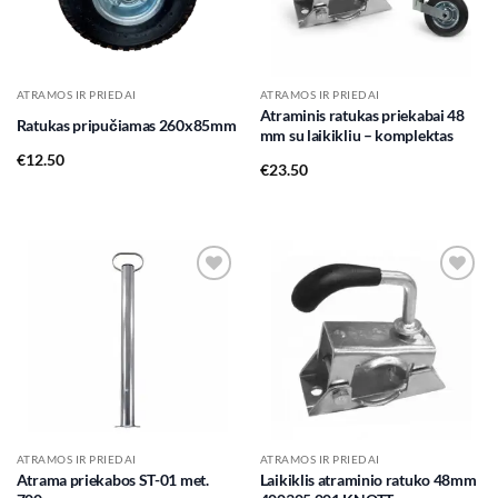
ATRAMOS IR PRIEDAI
ATRAMOS IR PRIEDAI
Atraminis ratukas priekabai 48
Ratukas pripučiamas 260x85mm
mm su laikikliu – komplektas
€
12.50
€
23.50
Add to
Add to
wishlist
wishlist
ATRAMOS IR PRIEDAI
ATRAMOS IR PRIEDAI
Atrama priekabos ST-01 met.
Laikiklis atraminio ratuko 48mm