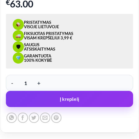
€
63.00
PRISTATYMAS
VISOJE LIETUVOJE
FIKSUOTAS PRISTATYMAS
VISAM KREPŠELIUI 3,99 €
SAUGUS
🛡
ATSISKAITYMAS
GARANTUOTA
100% KOKYBĖ
produkto kiekis: Ratukas atraminis CKM-07 48mm-220x50 neprasly
Į krepšelį