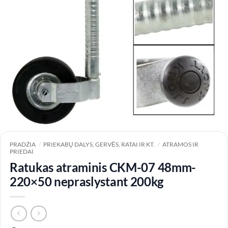
PRADŽIA
/
PRIEKABŲ DALYS, GERVĖS, RATAI IR KT.
/
ATRAMOS IR
PRIEDAI
Ratukas atraminis CKM-07 48mm-
220×50 nepraslystant 200kg