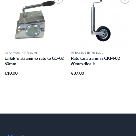
Add to
Add to
wishlist
wishlist
ATRAMOS IR PRIEDAI
ATRAMOS IR PRIEDAI
Laikiklis atraminio ratuko CO-02
Ratukas atraminis CKM-02
60mm
60mm didelis
€
10.00
€
37.00