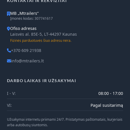
KONTAKTAI IR REKVIZITAI
MB „Mtrailers“
Įmonės kodas: 307741617
Ofiso adresas
Laisvės al. 85E-5, LT-44297 Kaunas
Fizinės parduotuvės šiuo adresu nėra.
+370 609 21938
info@mtrailers.lt
DARBO LAIKAS IR UŽSAKYMAI
I - V:
08:00 - 17:00
VI:
Pagal susitarimą
Užsakymai internetu priimami 24/7. Pristatymas paštomatais, kurjeriais
arba autobusų siuntomis.