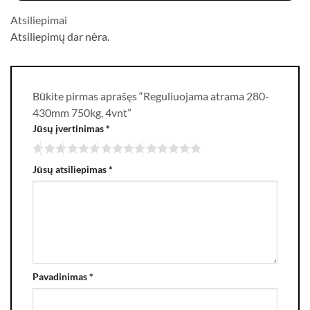
Atsiliepimai
Atsiliepimų dar nėra.
Būkite pirmas aprašęs “Reguliuojama atrama 280-
430mm 750kg, 4vnt”
Jūsų įvertinimas
*
Jūsų atsiliepimas
*
Pavadinimas
*