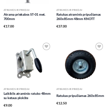
ATRAMOS IR PRIEDAI
ATRAMOS IR PRIEDAI
Atrama priekabos ST-01 met.
Ratukas atraminis pripučiamas
700mm
260x85mm 48mm KNOTT
€
17.00
€
37.00
Add to
Add to
wishlist
wishlist
ATRAMOS IR PRIEDAI
ATRAMOS IR PRIEDAI
Laikiklis atraminio ratuko 48mm
Ratukas pripučiamas 260x85mm
su ketaus plokšte
€
12.50
€
9.00