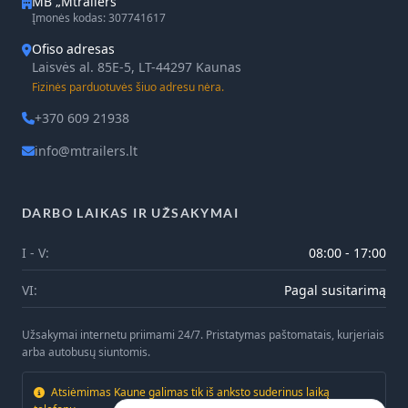
MB „Mtrailers“
Įmonės kodas: 307741617
Ofiso adresas
Laisvės al. 85E-5, LT-44297 Kaunas
Fizinės parduotuvės šiuo adresu nėra.
+370 609 21938
info@mtrailers.lt
DARBO LAIKAS IR UŽSAKYMAI
I - V:
08:00 - 17:00
VI:
Pagal susitarimą
Užsakymai internetu priimami 24/7. Pristatymas paštomatais, kurjeriais
arba autobusų siuntomis.
Atsiėmimas Kaune galimas tik iš anksto suderinus laiką