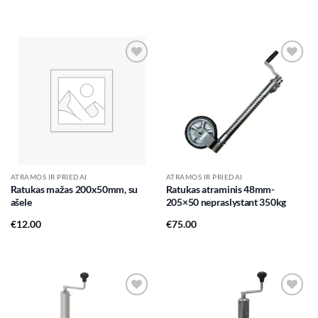
Add to
Add to
wishlist
wishlist
ATRAMOS IR PRIEDAI
ATRAMOS IR PRIEDAI
Ratukas mažas 200x50mm, su
Ratukas atraminis 48mm-
ašele
205×50 nepraslystant 350kg
€
12.00
€
75.00
Add to
Add to
wishlist
wishlist