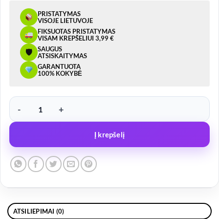
PRISTATYMAS
VISOJE LIETUVOJE
FIKSUOTAS PRISTATYMAS
VISAM KREPŠELIUI 3,99 €
SAUGUS
🛡
ATSISKAITYMAS
GARANTUOTA
100% KOKYBĖ
produkto kiekis: Reguliuojama atrama 280-430mm 750kg, 4vnt
Į krepšelį
ATSILIEPIMAI (0)