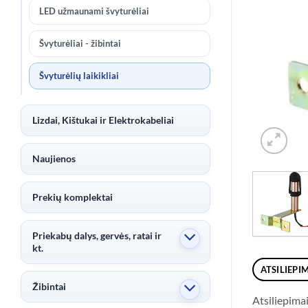
LED užmaunami švyturėliai
Švyturėliai - žibintai
Švyturėlių laikikliai
Lizdai, Kištukai ir Elektrokabeliai
Naujienos
Prekių komplektai
Priekabų dalys, gervės, ratai ir
kt.
ATSILIEPIM
Žibintai
Atsiliepima