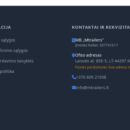
CIJA
KONTAKTAI IR REKVIZITA
 sąlygos
MB „Mtrailers“
Įmonės kodas: 307741617
žinimo sąlygos
Ofiso adresas
rdavimo taisyklės
Laisvės al. 85E-5, LT-44297
Fizinės parduotuvės šiuo adresu n
politika
+370 609 21938
info@mtrailers.lt