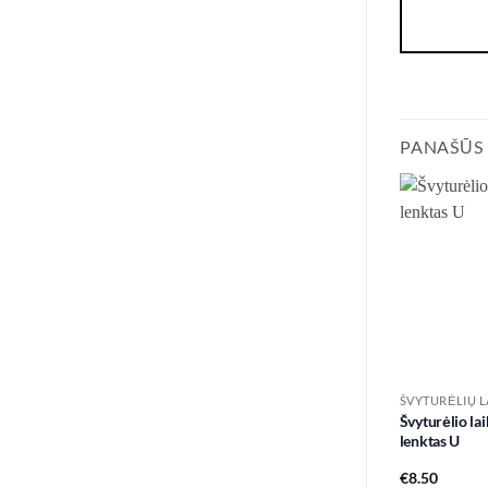
PANAŠŪS
ŠVYTURĖLIŲ LA
Švyturėlio lai
lenktas U
€
8.50