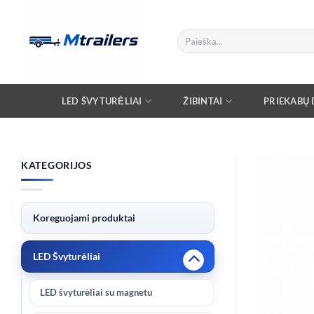
Skip
to
Ieškoti:
content
LED ŠVYTURĖLIAI
ŽIBINTAI
PRIEKABŲ D
KATEGORIJOS
Koreguojami produktai
LED Švyturėliai
LED švyturėliai su magnetu