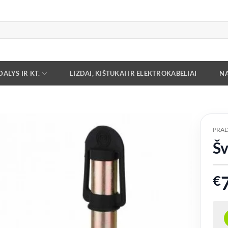
ALYS IR KT.
LIZDAI, KIŠTUKAI IR ELEKTROKABELIAI
NA
PRAD
Šv
Add to
wishlist
€