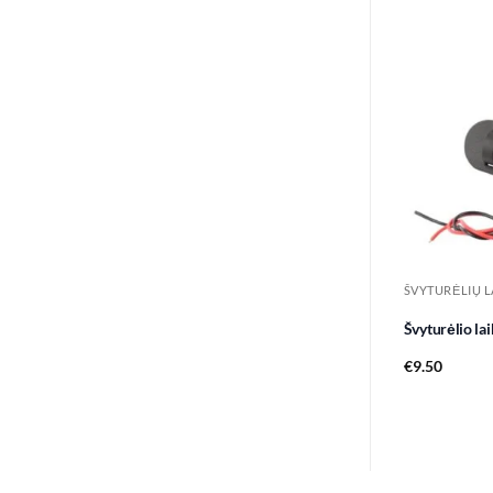
ŠVYTURĖLIŲ LA
Švyturėlio la
€
9.50