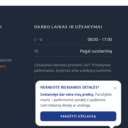
I
DARBO LAIKAS IR UŽSAKYMAI
I - V:
08:00 - 17:00
VI:
Pagal susitarimą
 Kaunas
Užsakymai internetu priimami 24/7. Pristatymas
ėra.
paštomatais, kurjeriais arba autobusų siuntomis.
Atsiėmimas Kaune galimas tik iš anksto
NERADOTE REIKIAMOS DETALĖS?
suderinus laiką telefonu.
Svetainėje dar nėra visų prekių.
Parašykite
mums – patikrinsime sandėlį ir padėsime
rasti tinkamą detalę ar analogą.
PARAŠYTI UŽKLAUSĄ