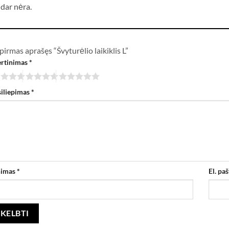
 dar nėra.
pirmas aprašęs “Švyturėlio laikiklis L”
ertinimas
*
siliepimas
*
nimas
*
El. pa