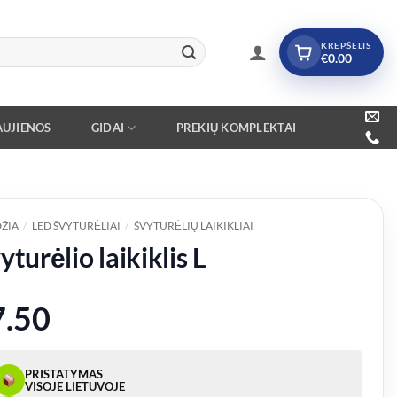
KREPŠELIS
€
0.00
UJIENOS
GIDAI
PREKIŲ KOMPLEKTAI
ŽIA
/
LED ŠVYTURĖLIAI
/
ŠVYTURĖLIŲ LAIKIKLIAI
yturėlio laikiklis L
7.50
PRISTATYMAS
VISOJE LIETUVOJE