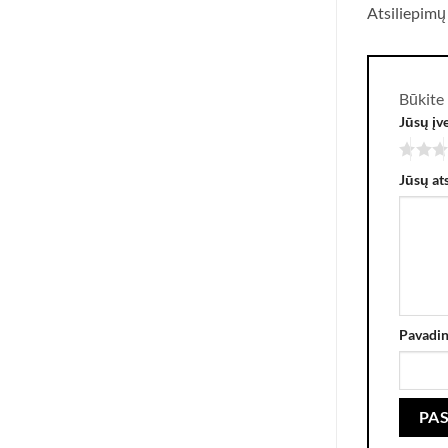
Atsiliepimų
Būkite 
Jūsų įv
Jūsų at
Pavadi