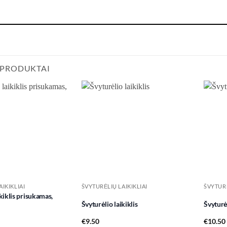
 PRODUKTAI
Add to
Add to
wishlist
wishlist
IKIKLIAI
ŠVYTURĖLIŲ LAIKIKLIAI
ŠVYTURĖ
kiklis prisukamas,
Švyturėlio laikiklis
Švyturėl
€
9.50
€
10.50