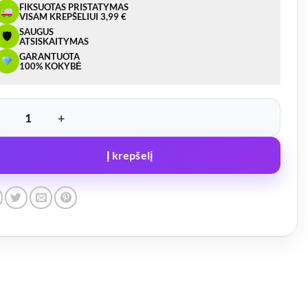
FIKSUOTAS PRISTATYMAS
VISAM KREPŠELIUI 3,99 €
SAUGUS
🛡
ATSISKAITYMAS
GARANTUOTA
100% KOKYBĖ
kto kiekis: Švyturėlio laikiklis L
Į krepšelį