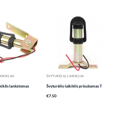
Add to
Add to
wishlist
wishlist
IKIKLIAI
ŠVYTURĖLIŲ LAIKIKLIAI
ikiklis lankstomas
Švyturėlio laikiklis prisukamas T
€
7.50