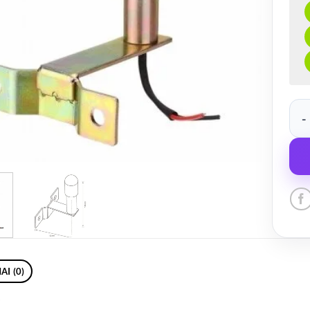
produ
AI (0)
i