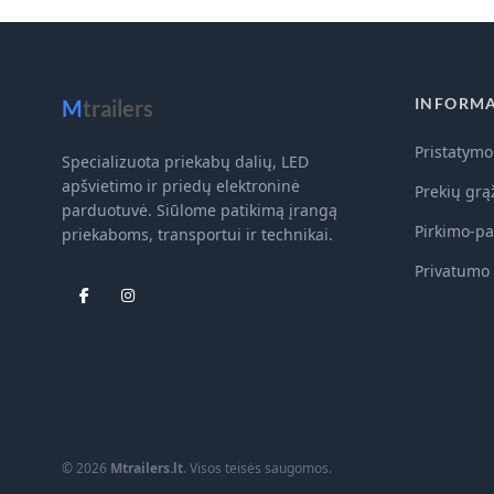
INFORMA
M
trailers
Pristatymo
Specializuota priekabų dalių, LED
apšvietimo ir priedų elektroninė
Prekių grą
parduotuvė. Siūlome patikimą įrangą
Pirkimo-pa
priekaboms, transportui ir technikai.
Privatumo 
© 2026
Mtrailers.lt
. Visos teisės saugomos.