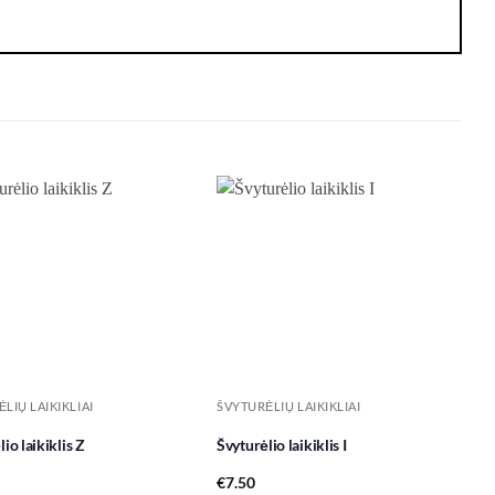
Add to
Add to
wishlist
wishlist
LIŲ LAIKIKLIAI
ŠVYTURĖLIŲ LAIKIKLIAI
io laikiklis Z
Švyturėlio laikiklis I
€
7.50