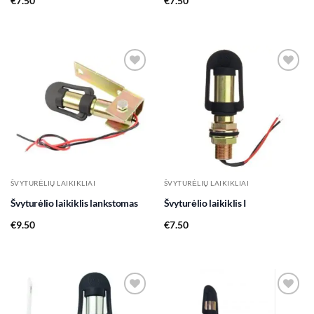
€
7.50
€
7.50
Add to
Add to
wishlist
wishlist
ŠVYTURĖLIŲ LAIKIKLIAI
ŠVYTURĖLIŲ LAIKIKLIAI
Švyturėlio laikiklis lankstomas
Švyturėlio laikiklis I
€
9.50
€
7.50
Add to
Add to