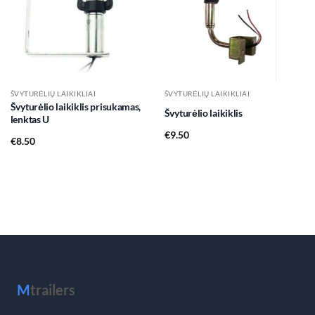
wishlist
wishlist
ŠVYTURĖLIŲ LAIKIKLIAI
ŠVYTURĖLIŲ LAIKIKLIAI
Švyturėlio laikiklis prisukamas,
Švyturėlio laikiklis
lenktas U
€
9.50
€
8.50
M
trailers