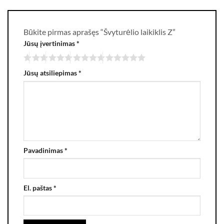
Būkite pirmas aprašęs “Švyturėlio laikiklis Z”
Jūsų įvertinimas
*
Jūsų atsiliepimas
*
Pavadinimas
*
El. paštas
*