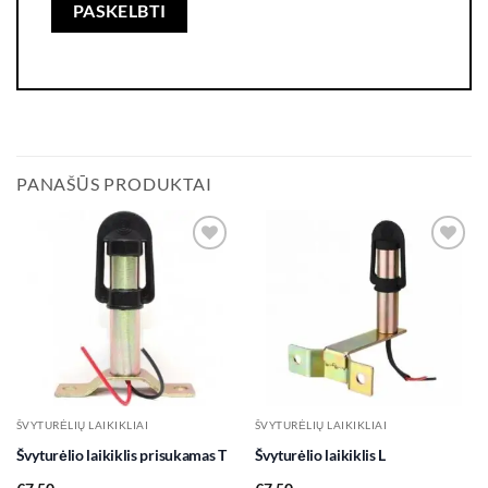
PANAŠŪS PRODUKTAI
Add to
Add to
wishlist
wishlist
ŠVYTURĖLIŲ LAIKIKLIAI
ŠVYTURĖLIŲ LAIKIKLIAI
Švyturėlio laikiklis prisukamas T
Švyturėlio laikiklis L