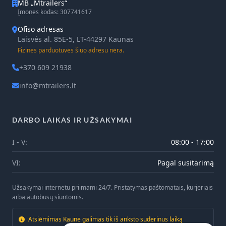
MB „Mtrailers“
Įmonės kodas: 307741617
Ofiso adresas
Laisvės al. 85E-5, LT-44297 Kaunas
Fizinės parduotuvės šiuo adresu nėra.
+370 609 21938
info@mtrailers.lt
DARBO LAIKAS IR UŽSAKYMAI
I - V:
08:00 - 17:00
VI:
Pagal susitarimą
Užsakymai internetu priimami 24/7. Pristatymas paštomatais, kurjeriais
arba autobusų siuntomis.
Atsiėmimas Kaune galimas tik iš anksto suderinus laiką