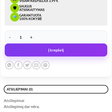
VISAM KREPŠELIUI 3,99 €
SAUGUS
🛡
ATSISKAITYMAS
GARANTUOTA
100% KOKYBĖ
produkto kiekis: Švyturėlio laikiklis Z
Į krepšelį
ATSILIEPIMAI (0)
Atsiliepimai
Atsiliepimų dar nėra.