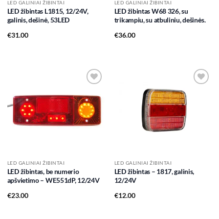
LED GALINIAI ŽIBINTAI
LED GALINIAI ŽIBINTAI
LED žibintas L1815, 12/24V,
LED žibintas W68 326, su
galinis, dešinė, 53LED
trikampiu, su atbuliniu, dešinės.
€
31.00
€
36.00
Add to
Add to
wishlist
wishlist
LED GALINIAI ŽIBINTAI
LED GALINIAI ŽIBINTAI
LED žibintas, be numerio
LED žibintas – 1817, galinis,
apšvietimo – WE551dP, 12/24V
12/24V
€
23.00
€
12.00