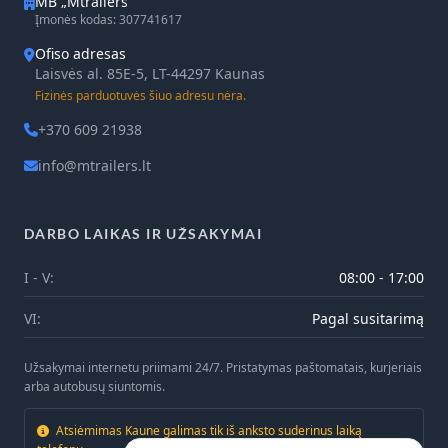
MB „Mtrailers“
Įmonės kodas: 307741617
Ofiso adresas
Laisvės al. 85E-5, LT-44297 Kaunas
Fizinės parduotuvės šiuo adresu nėra.
+370 609 21938
info@mtrailers.lt
DARBO LAIKAS IR UŽSAKYMAI
I - V:
08:00 - 17:00
VI:
Pagal susitarimą
Užsakymai internetu priimami 24/7. Pristatymas paštomatais, kurjeriais
arba autobusų siuntomis.
Atsiėmimas Kaune galimas tik iš anksto suderinus laiką