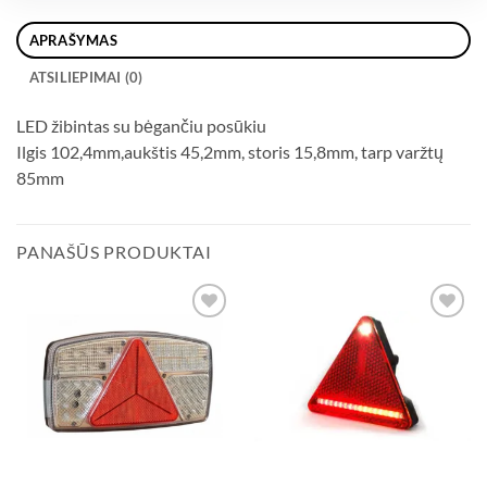
APRAŠYMAS
ATSILIEPIMAI (0)
LED žibintas su bėgančiu posūkiu
Ilgis 102,4mm,aukštis 45,2mm, storis 15,8mm, tarp varžtų
85mm
PANAŠŪS PRODUKTAI
Add to
Add to
wishlist
wishlist