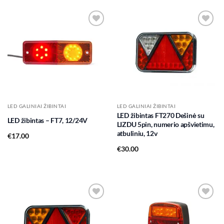
Add to
Add to
wishlist
wishlist
LED GALINIAI ŽIBINTAI
LED GALINIAI ŽIBINTAI
LED žibintas FT270 Dešinė su
LED žibintas – FT7, 12/24V
LIZDU 5pin, numerio apšvietimu,
atbuliniu, 12v
€
17.00
€
30.00
Add to
Add to
wishlist
wishlist