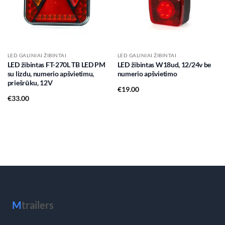
LED GALINIAI ŽIBINTAI
LED GALINIAI ŽIBINTAI
LED žibintas FT-270L TB LED PM
LED žibintas W18ud, 12/24v be
su lizdu, numerio apšvietimu,
numerio apšvietimo
priešrūku, 12V
€
19.00
€
33.00
M
trailers