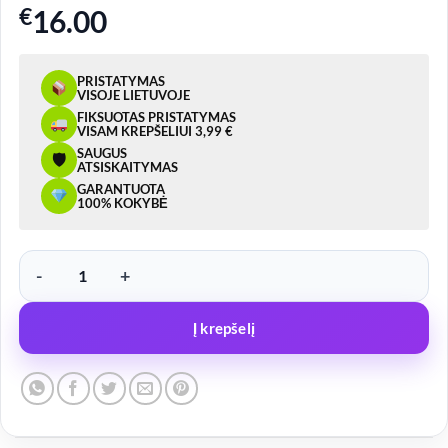
€
16.00
PRISTATYMAS
VISOJE LIETUVOJE
FIKSUOTAS PRISTATYMAS
VISAM KREPŠELIUI 3,99 €
SAUGUS
🛡
ATSISKAITYMAS
GARANTUOTA
100% KOKYBĖ
produkto kiekis: LED žibintas su bėgančiu posūkiu – 12028 L+R stabd
Į krepšelį