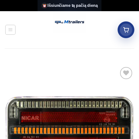
Skip
Išsiunčiame tą pačią dieną
to
content
Add to
wishlist